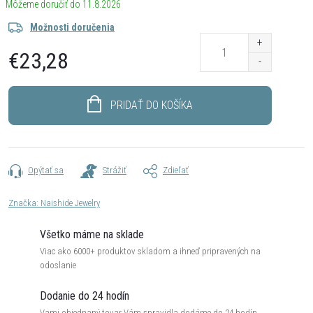
11.8.2026
Možnosti doručenia
€23,28
Jednotková
cena:
PRIDAŤ DO KOŠÍKA
Opýtať sa
Strážiť
Zdieľať
Značka:
Naishide Jewelry
Všetko máme na sklade
Viac ako 6000+ produktov skladom a ihneď pripravených na
odoslanie
Dodanie do 24 hodín
Vami objednaný tovar Vám spravidla dodáme do 24 hodín