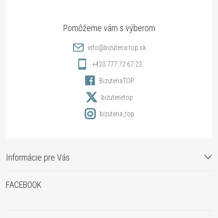
ä
t
info
@
bizuteria-top.sk
i
+420 777 72 67 23
BizuteriaTOP
e
bizuterietop
bizuteria_top
Informácie pre Vás
FACEBOOK