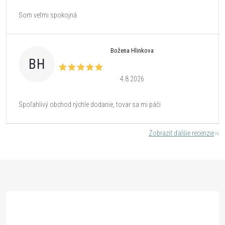
Som veľmi spokojná
Božena Hlinkova
BH
4.8.2026
Spoľahlivý obchod rýchle dodanie, tovar sa mi páči
Zobraziť ďalšie recenzie
Z
á
p