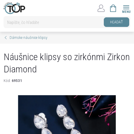
Prejsť
NÁKUPNÝ
na
KOŠÍK
obsah
HĽADAŤ
Dámske náušnice klipsy
Náušnice klipsy so zirkónmi Zirkon
Diamond
Kód:
69531