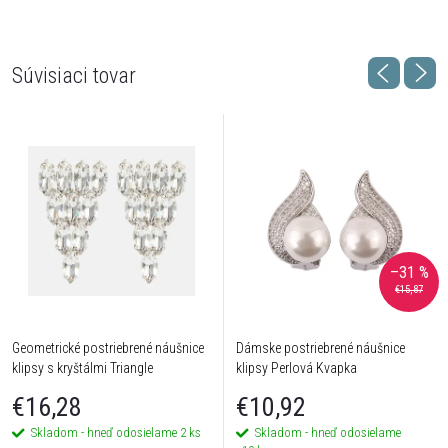
Súvisiaci tovar
–31 %
€15,87
Geometrické postriebrené náušnice
Dámske postriebrené náušnice
klipsy s kryštálmi Triangle
klipsy Perlová Kvapka
€16,28
€10,92
Skladom - hneď odosielame
2 ks
Skladom - hneď odosielame