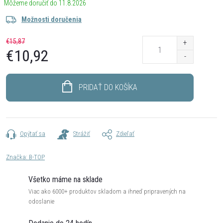
11.8.2026
Možnosti doručenia
€15,87
€10,92
Jednotková
cena:
PRIDAŤ DO KOŠÍKA
Opýtať sa
Strážiť
Zdieľať
Značka:
B-TOP
Všetko máme na sklade
Viac ako 6000+ produktov skladom a ihneď pripravených na
odoslanie