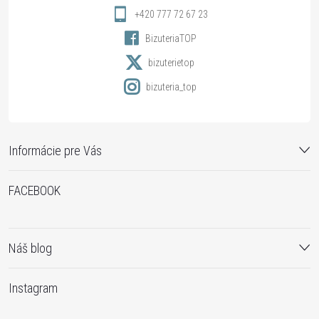
i
+420 777 72 67 23
BizuteriaTOP
e
bizuterietop
bizuteria_top
Informácie pre Vás
FACEBOOK
Náš blog
Instagram