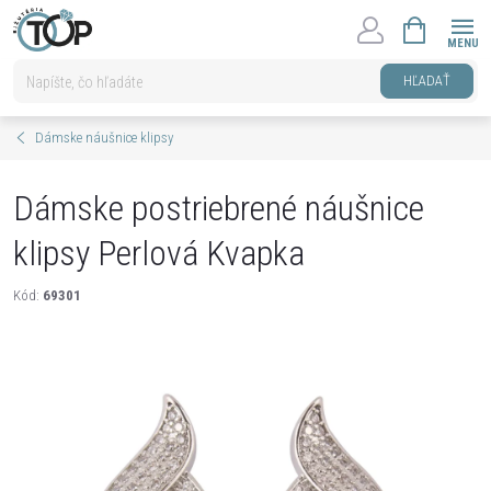
Prejsť
NÁKUPNÝ
na
KOŠÍK
obsah
HĽADAŤ
Dámske náušnice klipsy
Dámske postriebrené náušnice
klipsy Perlová Kvapka
Kód:
69301