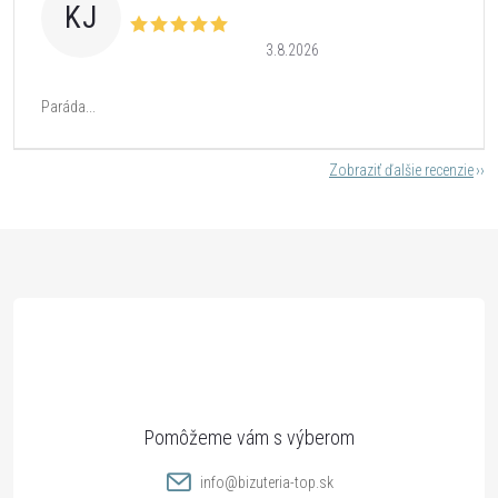
KJ
3.8.2026
Paráda...
Zobraziť ďalšie recenzie
Z
á
p
ä
t
info
@
bizuteria-top.sk