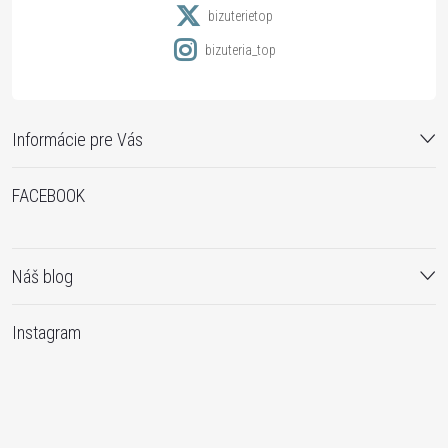
e
bizuterietop
bizuteria_top
Informácie pre Vás
FACEBOOK
Náš blog
Instagram