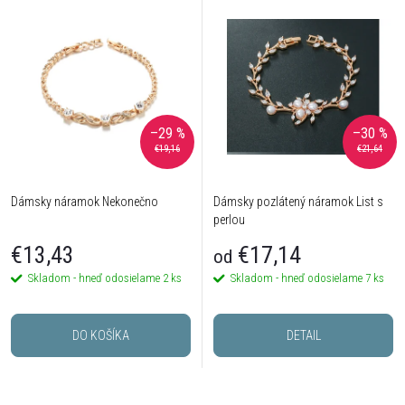
–29 %
–30 %
€19,16
€21,64
Dámsky náramok Nekonečno
Dámsky pozlátený náramok List s
perlou
€13,43
€17,14
od
Skladom - hneď odosielame
2 ks
Skladom - hneď odosielame
7 ks
DO KOŠÍKA
DETAIL