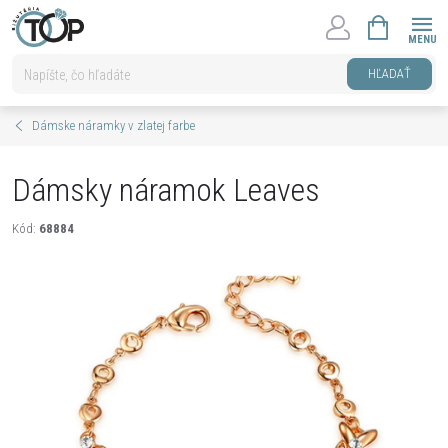
Prejsť
NÁKUPNÝ
na
KOŠÍK
obsah
HĽADAŤ
Dámske náramky v zlatej farbe
Dámsky náramok Leaves
Kód:
68884