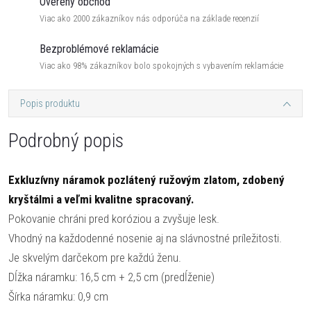
Overený obchod
Viac ako 2000 zákazníkov nás odporúča na základe recenzií
Bezproblémové reklamácie
Viac ako 98% zákazníkov bolo spokojných s vybavením reklamácie
Popis produktu
Podrobný popis
Exkluzívny náramok pozlátený ružovým zlatom, zdobený
kryštálmi a veľmi kvalitne spracovaný.
Pokovanie chráni pred koróziou a zvyšuje lesk.
Vhodný na každodenné nosenie aj na slávnostné príležitosti.
Je skvelým darčekom pre každú ženu.
Dĺžka náramku: 16,5 cm + 2,5 cm (predĺženie)
Šírka náramku: 0,9 cm