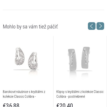
Barokové náušnice s kryštálmi z
Klipsy s kryštálmi z kolekcie Classic
kolekcie Classic Colibra -
Colibra - postriebrené
postriebrené
€36,88
€20,40