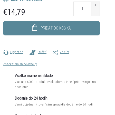
€14,79
Jednotková
cena:
PRIDAŤ DO KOŠÍKA
Opýtať sa
Strážiť
Zdieľať
Značka:
Naishide Jewelry
Všetko máme na sklade
Viac ako 6000+ produktov skladom a ihneď pripravených na
odoslanie
Dodanie do 24 hodín
Vami objednaný tovar Vám spravidla dodáme do 24 hodín