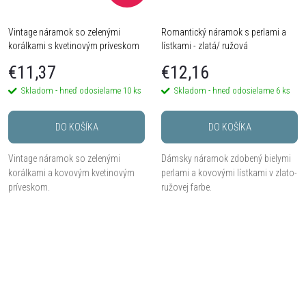
Vintage náramok so zelenými
Romantický náramok s perlami a
korálkami s kvetinovým príveskom
lístkami - zlatá/ ružová
€11,37
€12,16
Skladom - hneď odosielame
10 ks
Skladom - hneď odosielame
6 ks
DO KOŠÍKA
DO KOŠÍKA
Vintage náramok so zelenými
Dámsky náramok zdobený bielymi
korálkami a kovovým kvetinovým
perlami a kovovými lístkami v zlato-
príveskom.
ružovej farbe.