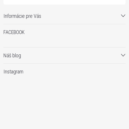
v
k
Informácie pre Vás
y
FACEBOOK
v
ý
p
Náš blog
i
Instagram
s
u