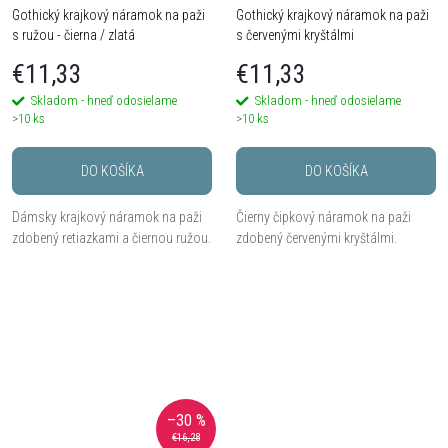
Gothický krajkový náramok na paži
Gothický krajkový náramok na paži
s ružou - čierna / zlatá
s červenými kryštálmi
€11,33
€11,33
Skladom - hneď odosielame
Skladom - hneď odosielame
>10 ks
>10 ks
DO KOŠÍKA
DO KOŠÍKA
Dámsky krajkový náramok na paži
Čierny čipkový náramok na paži
zdobený retiazkami a čiernou ružou.
zdobený červenými kryštálmi.
–30 %
€16,28