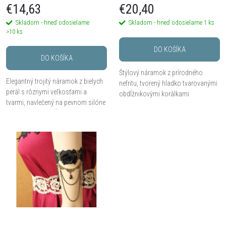
p
€14,63
€20,40
r
Skladom - hneď odosielame
Skladom - hneď odosielame
1 ks
r
>10 ks
o
DO KOŠÍKA
o
DO KOŠÍKA
d
Štýlový náramok z prírodného
Elegantný trojitý náramok z bielych
d
nefritu, tvorený hladko tvarovanými
perál s rôznymi veľkosťami a
u
obdĺžnikovými korálkami
tvarmi, navlečený na pevnom silóne
navlečenými na pružnom lanku.
u
s nastaviteľnou dĺžkou.
k
k
t
t
o
o
v
v