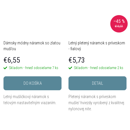
–45 %
€10,51
Dámsky módny náramok so zlatou
Letný pletený náramok s príveskom
mušľou
- fialový
€6,55
€5,73
Skladom - hneď odosielame
7 ks
Skladom - hneď odosielame
2 ks
DO KOŠÍKA
DETAIL
Letný mušličkový náramok s
Pletený náramok s príveskom
telovým nastaviteľným viazaním.
mušle/ hviezdy vyrobený z kvalitnej
nylonovej nite.