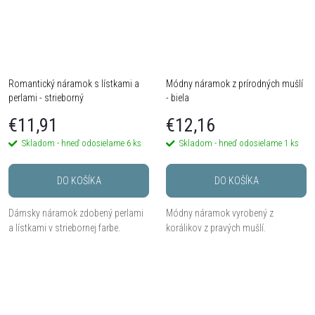
Romantický náramok s lístkami a
Módny náramok z prírodných mušlí
perlami - strieborný
- biela
€11,91
€12,16
Skladom - hneď odosielame
6 ks
Skladom - hneď odosielame
1 ks
DO KOŠÍKA
DO KOŠÍKA
Dámsky náramok zdobený perlami
Módny náramok vyrobený z
a lístkami v striebornej farbe.
korálikov z pravých mušlí.