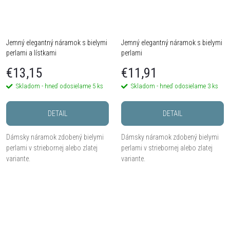
Jemný elegantný náramok s bielymi
Jemný elegantný náramok s bielymi
perlami a lístkami
perlami
€13,15
€11,91
Skladom - hneď odosielame
5 ks
Skladom - hneď odosielame
3 ks
DETAIL
DETAIL
Dámsky náramok zdobený bielymi
Dámsky náramok zdobený bielymi
perlami v striebornej alebo zlatej
perlami v striebornej alebo zlatej
variante.
variante.