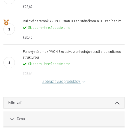
€22,67
Ružový náramok YVON Illusion 3D so srdiečkom a OT zapínaním
Skladom - hneď odosielame
€20,40
Perlový náramok YVON Exclusive z prírodných perál s autentickou
štruktúrou
Skladom - hneď odosielame
€28,64
Zobraziť viac produktov
Filtrovať
Cena