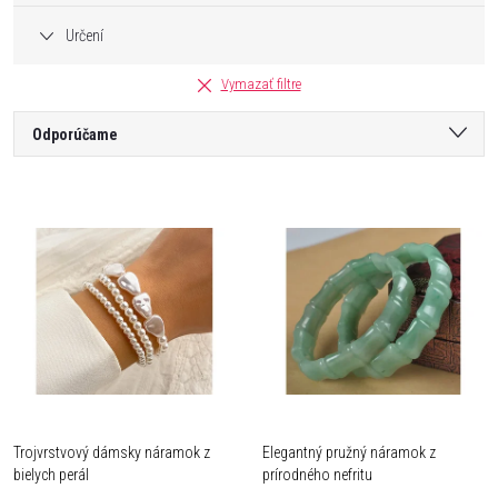
Určení
Vymazať filtre
R
Odporúčame
a
Najlacnejšie
V
Najdrahšie
d
ý
Najpredávanejšie
e
Abecedne
p
n
i
i
s
Trojvrstvový dámsky náramok z
Elegantný pružný náramok z
e
bielych perál
prírodného nefritu
p