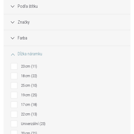
Podľa štítku
Značky
Farba
Dĺžka náramku
23 cm
11
18 cm
22
25 cm
10
19 cm
25
17 cm
18
22 cm
13
Univerzální
23
20 cm
21