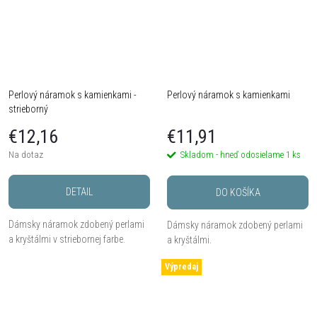
Perlový náramok s kamienkami -
Perlový náramok s kamienkami
strieborný
€12,16
€11,91
Na dotaz
Skladom - hneď odosielame
1 ks
DETAIL
DO KOŠÍKA
Dámsky náramok zdobený perlami
Dámsky náramok zdobený perlami
a kryštálmi v striebornej farbe.
a kryštálmi.
Výpredaj