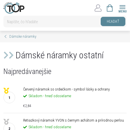
Prejsť
NÁKUPNÝ
na
KOŠÍK
obsah
HĽADAŤ
Dámske náramky
Dámské náramky ostatní
Najpredávanejšie
Červený náramok so srdiečkom - symbol lásky a ochrany
Skladom - hneď odosielame
€2,84
Retiazkový náramok YVON s čiernym achátom a prírodnou perlou
Skladom - hneď odosielame