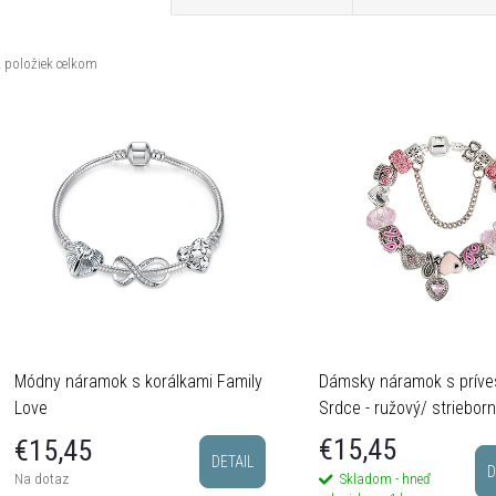
a
2
položiek celkom
d
V
e
ý
n
p
e
s
p
p
Módny náramok s korálkami Family
Dámsky náramok s príve
Love
Srdce - ružový/ striebor
€15,45
€15,45
o
DETAIL
D
Skladom - hneď
Na dotaz