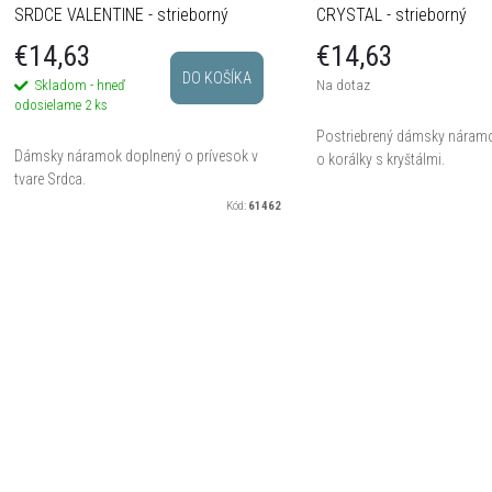
SRDCE VALENTINE - strieborný
CRYSTAL - strieborný
€14,63
€14,63
DO KOŠÍKA
Skladom - hneď
Na dotaz
odosielame
2 ks
Postriebrený dámsky náram
Dámsky náramok doplnený o prívesok v
o korálky s kryštálmi.
tvare Srdca.
Kód:
61462
O
v
á
d