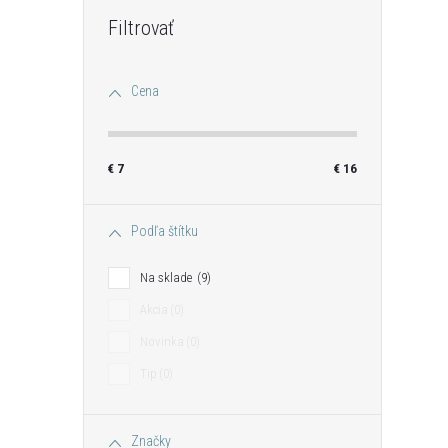
Cena
i
€
7
€
16
r
Podľa štítku
Na sklade
9
Akcia
0
Novinka
0
Tip
0
Značky