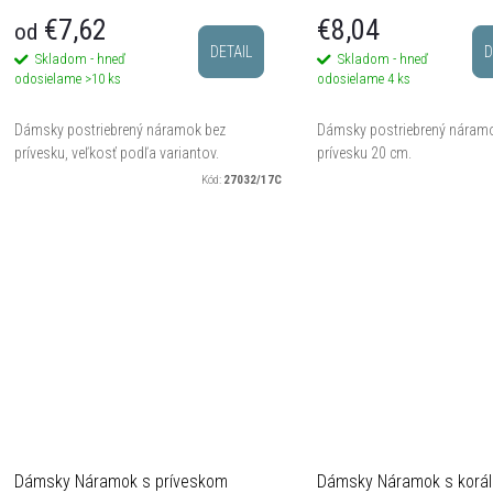
€7,62
€8,04
od
DETAIL
D
Skladom - hneď
Skladom - hneď
odosielame
>10 ks
odosielame
4 ks
Dámsky postriebrený náramok bez
Dámsky postriebrený náram
prívesku, veľkosť podľa variantov.
prívesku 20 cm.
Kód:
27032/17C
Dámsky Náramok s príveskom
Dámsky Náramok s korál