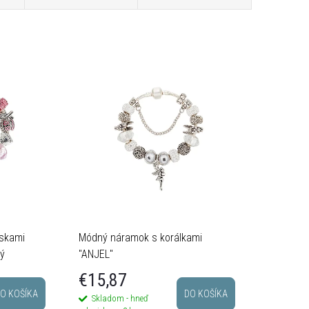
skami
Módný náramok s korálkami
ný
"ANJEL"
€15,87
O KOŠÍKA
DO KOŠÍKA
Skladom - hneď