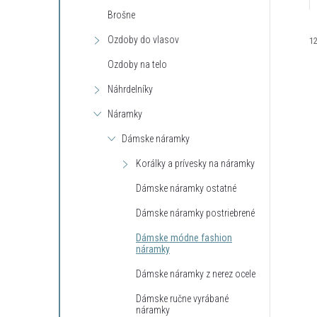
Brošne
Ozdoby do vlasov
1
Ozdoby na telo
Náhrdelníky
Náramky
Dámske náramky
i
Korálky a prívesky na náramky
i
Dámske náramky ostatné
Dámske náramky postriebrené
Dámske módne fashion
náramky
r
Dámske náramky z nerez ocele
r
Dámske ručne vyrábané
náramky