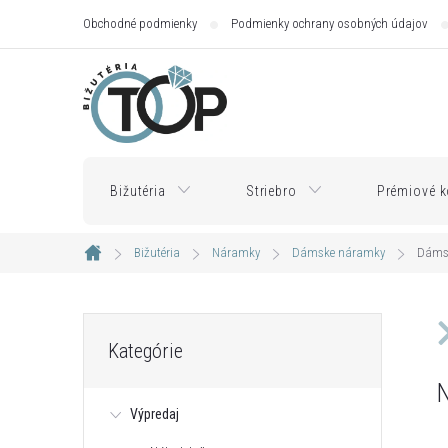
Prejsť
Obchodné podmienky
Podmienky ochrany osobných údajov
na
obsah
Bižutéria
Striebro
Prémiové k
Bižutéria
Náramky
Dámske náramky
Dáms
Domov
B
Preskočiť
Kategórie
kategórie
o
N
Výpredaj
č