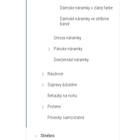
Dámske náramky v zlatej farbe
Dámské náramky ve stříbrné
barvě
Unisex náramky
Pánske náramky
t
Dievčenské náramky
t
Náušnice
Súpravy bižutérie
Retiazky na nohu
Prstene
Prívesky samostatné
Striebro