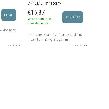
CRYSTAL - strieborný
€15,87
DETAIL
DO KOŠÍKA
Skladom - hneď
odosielame
5 ks
ok doplnený
Postriebrený dámsky náramok doplnený
o korálky s ružovými kryštálmi.
Kód:
62677
Kód:
61169