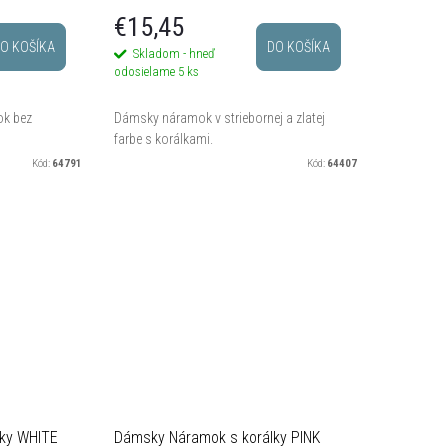
€15,45
O KOŠÍKA
DO KOŠÍKA
Skladom - hneď
odosielame
5 ks
ok bez
Dámsky náramok v striebornej a zlatej
farbe s korálkami.
Kód:
64791
Kód:
64407
ky WHITE
Dámsky Náramok s korálky PINK