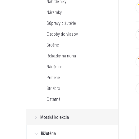
Náhrdelníky
n
Náramky
ý
Súpravy bižutérie
Ozdoby do vlasov
p
Brošne
a
Retiazky na nohu
Náušnice
n
Prstene
e
Striebro
Ostatné
l
Morská kolekcia
Bižutéria