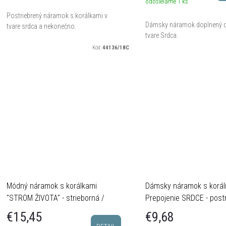
o
odosielame
1 ks
d
Postriebrený náramok s korálkami v
d
Dámsky náramok doplnený o 
tvare srdca a nekonečno.
u
tvare Srdca.
u
Kód:
44136/18C
k
k
o
o
v
v
Módný náramok s korálkami
Dámsky náramok s korál
"STROM ŽIVOTA" - strieborná /
Prepojenie SRDCE - post
zlatá
€15,45
€9,68