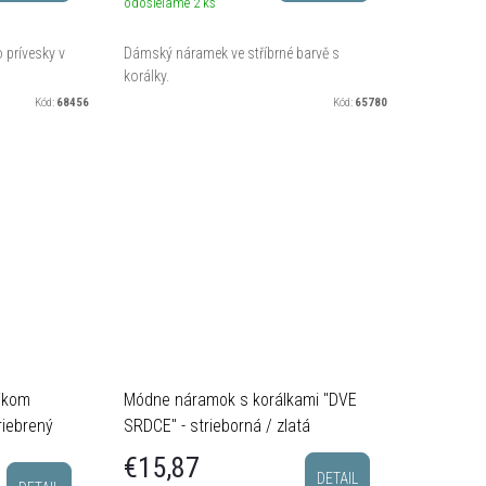
odosielame
2 ks
prívesky v
Dámský náramek ve stříbrné barvě s
korálky.
Kód:
68456
Kód:
65780
ikom
Módne náramok s korálkami "DVE
riebrený
SRDCE" - strieborná / zlatá
€15,87
DETAIL