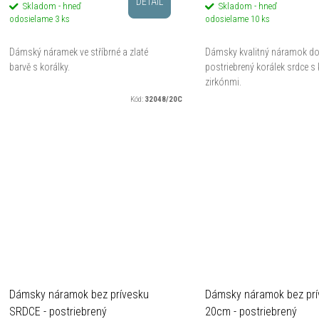
DETAIL
Skladom - hneď
Skladom - hneď
odosielame
3 ks
odosielame
10 ks
Dámský náramek ve stříbrné a zlaté
Dámsky kvalitný náramok do
barvě s korálky.
postriebrený korálek srdce s
zirkónmi.
Kód:
32048/20C
Dámsky náramok bez prívesku
Dámsky náramok bez prí
SRDCE - postriebrený
20cm - postriebrený