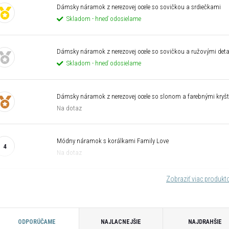
Dámsky náramok z nerezovej ocele so sovičkou a srdiečkami
Skladom - hneď odosielame
Dámsky náramok z nerezovej ocele so sovičkou a ružovými deta
Skladom - hneď odosielame
Dámsky náramok z nerezovej ocele so slonom a farebnými kryš
Na dotaz
Módny náramok s korálkami Family Love
Na dotaz
Zobraziť viac produk
R
ODPORÚČAME
NAJLACNEJŠIE
NAJDRAHŠIE