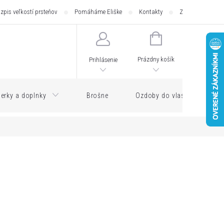
zpis veľkostí prsteňov
Pomáháme Eliške
Kontakty
Zásilkovna - pod
NÁKUPNÝ
KOŠÍK
Prázdny košík
Prihlásenie
erky a doplnky
Brošne
Ozdoby do vlasov