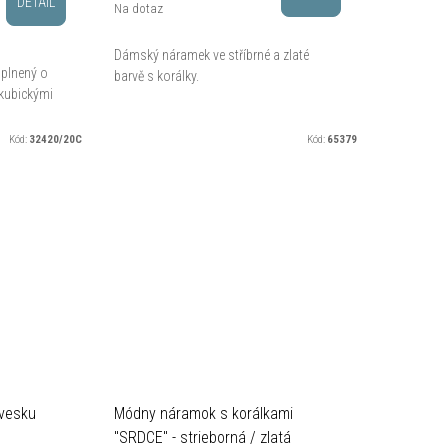
DETAIL
Na dotaz
Dámský náramek ve stříbrné a zlaté
plnený o
barvě s korálky.
 kubickými
Kód:
32420/20C
Kód:
65379
vesku
Módny náramok s korálkami
"SRDCE" - strieborná / zlatá