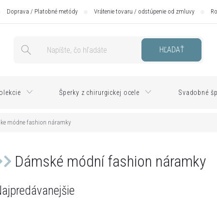
Doprava / Platobné metódy
Vrátenie tovaru / odstúpenie od zmluvy
Ro
HĽADAŤ
olekcie
Šperky z chirurgickej ocele
Svadobné šp
ke módne fashion náramky
Dámské módní fashion náramky
ajpredávanejšie