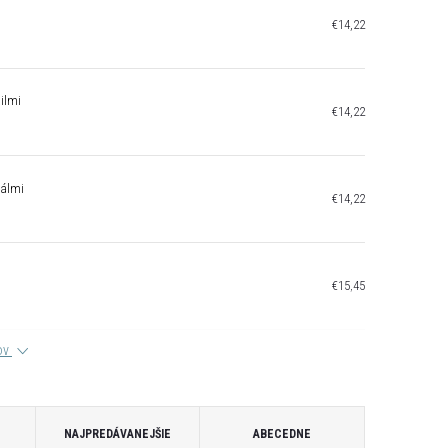
€14,22
ilmi
€14,22
tálmi
€14,22
€15,45
tov
NAJPREDÁVANEJŠIE
ABECEDNE