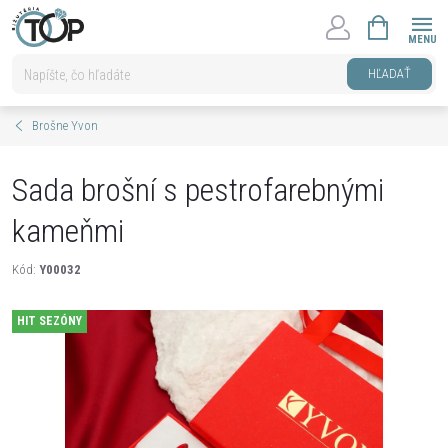
Prejsť
NÁKUPNÝ
na
KOŠÍK
obsah
HĽADAŤ
Brošne Yvon
Sada brošní s pestrofarebnými
kameňmi
Kód:
Y00032
HIT SEZÓNY