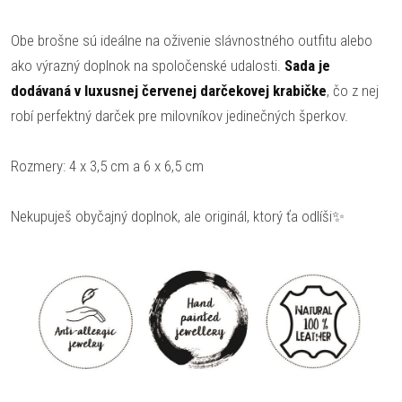
Obe brošne sú ideálne na oživenie slávnostného outfitu alebo
ako výrazný doplnok na spoločenské udalosti.
Sada je
dodávaná v luxusnej červenej darčekovej krabičke
, čo z nej
robí perfektný darček pre milovníkov jedinečných šperkov.
Rozmery: 4 x 3,5 cm a 6 x 6,5 cm
Nekupuješ obyčajný doplnok, ale originál, ktorý ťa odlíši✨