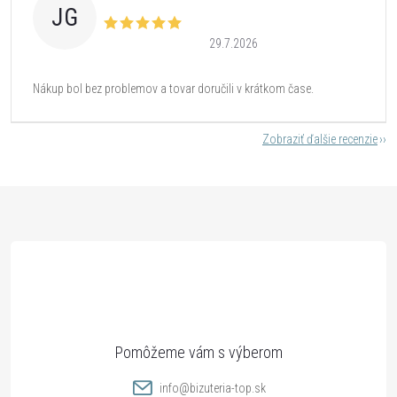
JG
29.7.2026
Nákup bol bez problemov a tovar doručili v krátkom čase.
Zobraziť ďalšie recenzie
Z
á
p
ä
t
info
@
bizuteria-top.sk