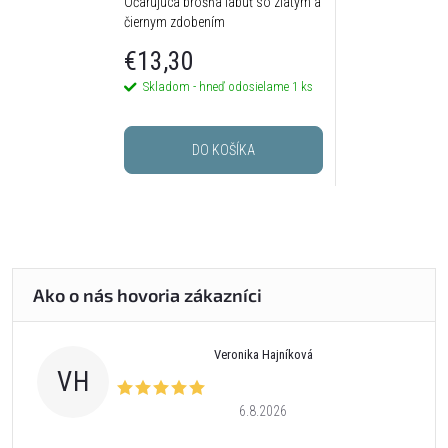
Očarujúca brošňa labuť so zlatým a
čiernym zdobením
€13,30
Skladom - hneď odosielame
1 ks
DO KOŠÍKA
Veronika Hajníková
VH
6.8.2026