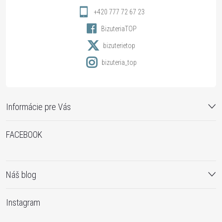
i
+420 777 72 67 23
BizuteriaTOP
e
bizuterietop
bizuteria_top
Informácie pre Vás
FACEBOOK
Náš blog
Instagram