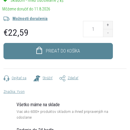
Skladom - hneď odosielame
2 ks
11.8.2026
Možnosti doručenia
€22,59
Jednotková
cena:
PRIDAŤ DO KOŠÍKA
Opýtať sa
Strážiť
Zdieľať
Značka:
Yvon
Všetko máme na sklade
Viac ako 6000+ produktov skladom a ihneď pripravených na
odoslanie