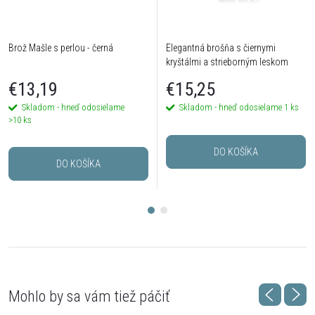
Brož Mašle s perlou - černá
Elegantná brošňa s čiernymi
kryštálmi a strieborným leskom
€13,19
€15,25
Skladom - hneď odosielame
Skladom - hneď odosielame
1 ks
>10 ks
DO KOŠÍKA
DO KOŠÍKA