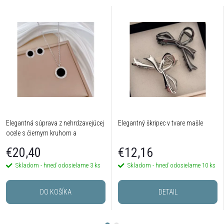
Elegantná súprava z nehrdzavejúcej
Elegantný škripec v tvare mašle
ocele s čiernym kruhom a
kryštálikmi
€20,40
€12,16
Skladom - hneď odosielame
3 ks
Skladom - hneď odosielame
10 ks
DO KOŠÍKA
DETAIL