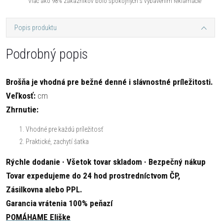
Viac ako 98% zákazníkov bolo spokojných s vybavením reklamácie
Popis produktu
Podrobný popis
Brošňa je vhodná pre bežné denné i slávnostné príležitosti.
Veľkosť:
cm
Zhrnutie:
Vhodné pre každú príležitosť
Praktické, zachytí šatka
Rýchle dodanie · Všetok tovar skladom · Bezpečný nákup
Tovar expedujeme do 24 hod prostredníctvom ČP,
Zásilkovna alebo PPL.
Garancia vrátenia 100% peňazí
POMÁHAME Eliške