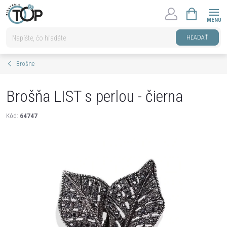
Prejsť
NÁKUPNÝ
na
KOŠÍK
obsah
HĽADAŤ
Brošne
Brošňa LIST s perlou - čierna
Kód:
64747