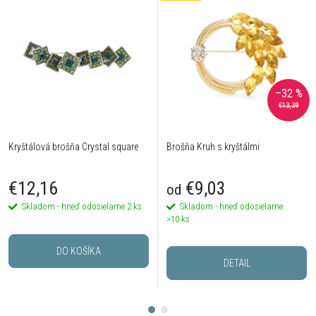
–32 %
€13,39
Kryštálová brošňa Crystal square
Brošňa Kruh s kryštálmi
€12,16
€9,03
od
Skladom - hneď odosielame
2 ks
Skladom - hneď odosielame
>10 ks
DO KOŠÍKA
DETAIL