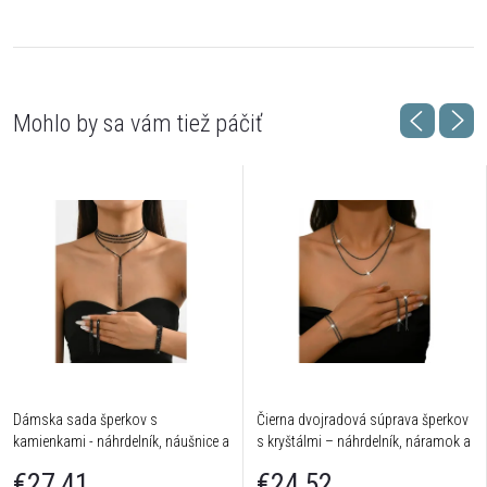
Dámska sada šperkov s
Čierna dvojradová súprava šperkov
kamienkami - náhrdelník, náušnice a
s kryštálmi – náhrdelník, náramok a
náramok v čiernej farbe
náušnice
€27,41
€24,52