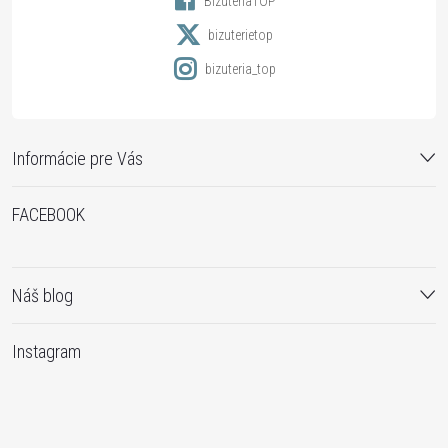
BizuteriaTOP
e
bizuterietop
bizuteria_top
Informácie pre Vás
FACEBOOK
Náš blog
Instagram