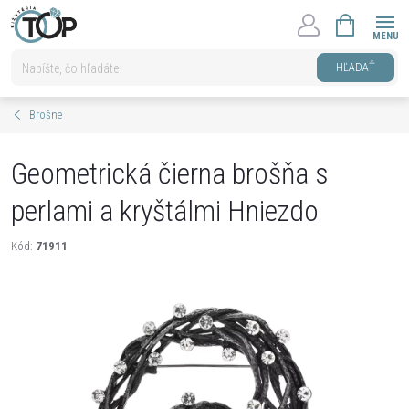
Prejsť
NÁKUPNÝ
na
KOŠÍK
obsah
HĽADAŤ
Brošne
Geometrická čierna brošňa s
perlami a kryštálmi Hniezdo
Kód:
71911