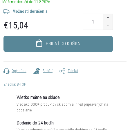
11.8.2026
Možnosti doručenia
€15,04
Jednotková
cena:
PRIDAŤ DO KOŠÍKA
Opýtať sa
Strážiť
Zdieľať
Značka:
B-TOP
Všetko máme na sklade
Viac ako 6000+ produktov skladom a ihneď pripravených na
odoslanie
Dodanie do 24 hodín
Vami objednaný tovar Vám spravidla dodáme do 24 hodín