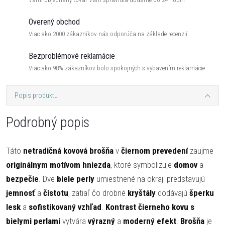
Overený obchod
Viac ako 2000 zákazníkov nás odporúča na základe recenzií
Bezproblémové reklamácie
Viac ako 98% zákazníkov bolo spokojných s vybavením reklamácie
Popis produktu
Podrobný popis
Táto
netradičná kovová brošňa
v
čiernom prevedení
zaujme
originálnym motívom hniezda
, ktoré symbolizuje
domov
a
bezpečie
. Dve
biele perly
umiestnené na okraji predstavujú
jemnosť
a
čistotu
, zatiaľ čo drobné
kryštály
dodávajú
šperku
lesk
a
sofistikovaný vzhľad
.
Kontrast čierneho kovu s
bielymi perlami
vytvára
výrazný
a
moderný efekt
.
Brošňa
je