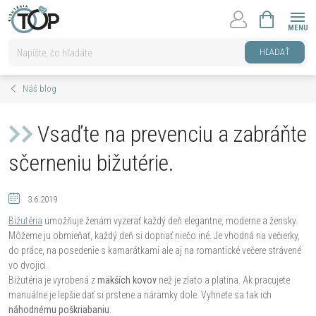
Prejsť
NÁKUPNÝ
na
KOŠÍK
obsah
HĽADAŤ
Náš blog
Vsaďte na prevenciu a zabráňte
sčerneniu bižutérie.
3.6.2019
Bižutéria
umožňuje ženám vyzerať každý deň elegantne, moderne a žensky.
Môžeme ju obmieňať, každý deň si dopriať niečo iné. Je vhodná na večierky,
do práce, na posedenie s kamarátkami ale aj na romantické večere strávené
vo dvojici.
Bižutéria je vyrobená z
mäkších kovov
než je zlato a platina. Ak pracujete
manuálne je lepšie dať si prstene a náramky dole. Vyhnete sa tak ich
náhodnému poškriabaniu
.