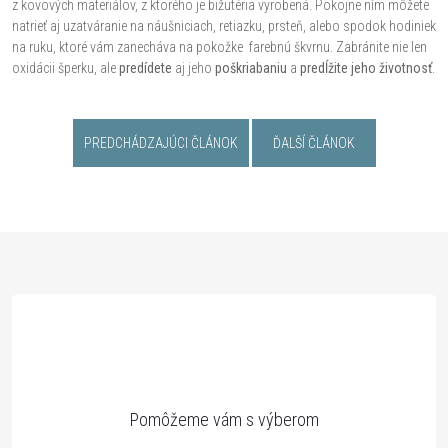
z kovových materiálov, z ktorého je bižutéria vyrobená. Pokojne ním môžete
natrieť aj uzatváranie na náušniciach, retiazku, prsteň, alebo spodok hodiniek
na ruku, ktoré vám zanecháva na pokožke farebnú škvrnu. Zabránite nie len
oxidácii šperku, ale
predídete
aj jeho
poškriabaniu
a
predĺžite jeho životnosť
.
PREDCHÁDZAJÚCI ČLÁNOK
ĎALŠÍ ČLÁNOK
Z
á
p
ä