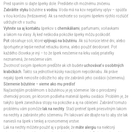
Pred spaním si dajte šperky dole. Predídete ich možnému zničeniu.
Zabráňte styku
bižutérie
s vodou
. Voda má na kov negatívny vplyv – spúšťa
v ňou koróziu (hrdzavenie). Ak sa nechcete so svojimi šperkmi rýchlo rozlúčiť
udržujte ich v suchu.
Vyhnite sa aj kontaktu
šperkov s
chemikáliami
, parfumami, voňavkami
a lakom na vlasy. Aj keď neškodia pokožke šperky môžu poškodiť.
Pot
obsahuje soli, ktoré
vplývajú na bižutériu
. Ak sú horúce letné dni, alebo
športujete je lepšie nechať retiazku doma, alebo použiť deodorant. Pot
každého človeka je iný – to že šperk nesčernie na krku vašej priateľky
neznamená, že nesčernie vám.
Životnosť svojim šperkom predĺžite ak ich budete
uchovávať v osobitných
krabičkách.
Takto sa jednotlivé kúsky navzájom nepoškriabu. Ak práve
nejaký šperk nenosíte odložte ho aby ste zabránili jeho oxidácii (sčerneniu).
Sčernenie bižutérie – vieme ako mu predísť
Najčastejším problémom s bižutériou je jej sčernenie. Ide o prirodzený
chemický proces, pri ktorom podlieha materiál šperku oxidácii. Problém je, že
takýto šperk zanecháva stopy na pokožke a aj na oblečení. Zabrániť tomuto
problému vám pomôže
lak na nechty
. Stačí pretrieť šperk priesvitným lakom
na nechty a zabránite jeho sčerneniu. Pri lakovaní ale dbajte na to aby ste lak
naniesli na šperk v tenkej a rovnomernej vrstve.
Lak na nechty môžete použiť aj v prípade, že
máte alergiu
na niektorý