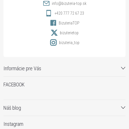
t
info
@
bizuteria-top.sk
i
+420 777 72 67 23
BizuteriaTOP
e
bizuterietop
bizuteria_top
Informácie pre Vás
FACEBOOK
Náš blog
Instagram