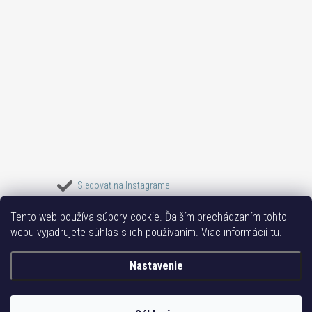
Sledovať na Instagrame
Tento web používa súbory cookie. Ďalším prechádzaním tohto
Bižuterie TOP
Vše k mobilu
Mobil příslušenství
Bižutéria Yvon
webu vyjadrujete súhlas s ich používaním. Viac informácií
tu
.
Issa-Garden
Nastavenie
Copyright 2017-2026
Bižutéria TOP
. Všetky práva vyhradené.