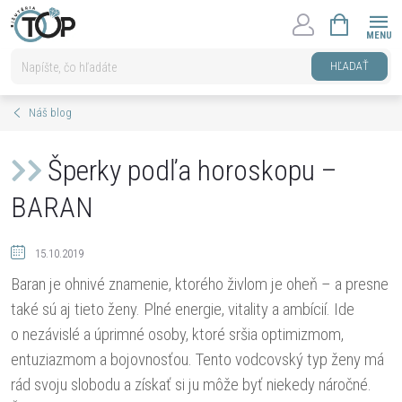
Prejsť
NÁKUPNÝ
na
KOŠÍK
obsah
HĽADAŤ
Náš blog
Šperky podľa horoskopu –
BARAN
15.10.2019
Baran je ohnivé znamenie, ktorého živlom je oheň – a presne
také sú aj tieto ženy. Plné energie, vitality a ambícií. Ide
o nezávislé a úprimné osoby, ktoré sršia optimizmom,
entuziazmom a bojovnosťou. Tento vodcovský typ ženy má
rád svoju slobodu a získať si ju môže byť niekedy náročné.