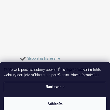
Sledovať na Instagrame
Tento web používa súbory cookie. Ďalším prechádzaním tohto
Bižuterie TOP
Vše k mobilu
Mobil příslušenství
Bižutéria Yvon
webu vyjadrujete súhlas s ich používaním. Viac informácií
tu
.
Issa-Garden
Nastavenie
Copyright 2017-2026
Bižutéria TOP
. Všetky práva vyhradené.
Súhlasím
Vytvoril Shoptet