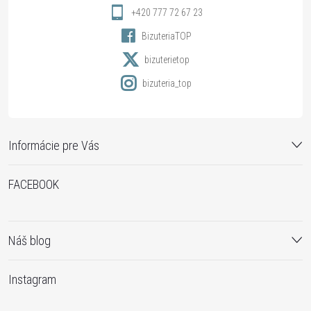
i
+420 777 72 67 23
BizuteriaTOP
e
bizuterietop
bizuteria_top
Informácie pre Vás
FACEBOOK
Náš blog
Instagram