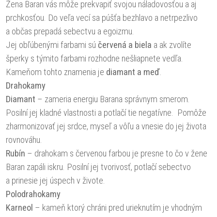
Žena Baran vás môže prekvapiť svojou náladovosťou a aj
prchkosťou. Do veľa vecí sa púšťa bezhlavo a netrpezlivo
a občas prepadá sebectvu a egoizmu.
Jej obľúbenými farbami sú
červená a biela
a ak zvolíte
šperky s týmito farbami rozhodne nešliapnete vedľa.
Kameňom tohto znamenia je
diamant a meď
.
Drahokamy
Diamant
– zameria energiu Barana správnym smerom.
Posilní jej kladné vlastnosti a potlačí tie negatívne. Pomôže
zharmonizovať jej srdce, myseľ a vôľu a vnesie do jej života
rovnováhu.
Rubín
– drahokam s červenou farbou je presne to čo v žene
Baran zapáli iskru. Posilní jej tvorivosť, potlačí sebectvo
a prinesie jej úspech v živote.
Polodrahokamy
Karneol
– kameň ktorý chráni pred urieknutím je vhodným