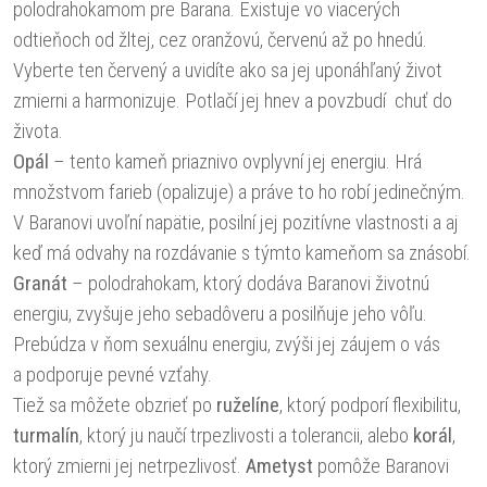
polodrahokamom pre Barana. Existuje vo viacerých
odtieňoch od žltej, cez oranžovú, červenú až po hnedú.
Vyberte ten červený a uvidíte ako sa jej uponáhľaný život
zmierni a harmonizuje. Potlačí jej hnev a povzbudí chuť do
života.
Opál
– tento kameň priaznivo ovplyvní jej energiu. Hrá
množstvom farieb (opalizuje) a práve to ho robí jedinečným.
V Baranovi uvoľní napätie, posilní jej pozitívne vlastnosti a aj
keď má odvahy na rozdávanie s týmto kameňom sa znásobí.
Granát
– polodrahokam, ktorý dodáva Baranovi životnú
energiu, zvyšuje jeho sebadôveru a posilňuje jeho vôľu.
Prebúdza v ňom sexuálnu energiu, zvýši jej záujem o vás
a podporuje pevné vzťahy.
Tiež sa môžete obzrieť po
ruželíne
, ktorý podporí flexibilitu,
turmalín
, ktorý ju naučí trpezlivosti a tolerancii, alebo
korál
,
ktorý zmierni jej netrpezlivosť.
Ametyst
pomôže Baranovi