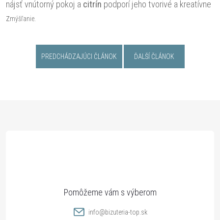
nájsť vnútorný pokoj a
citrín
podporí jeho tvorivé a kreatívne
z
mýšľanie.
PREDCHÁDZAJÚCI ČLÁNOK
ĎALŠÍ ČLÁNOK
Z
á
p
ä
t
info
@
bizuteria-top.sk