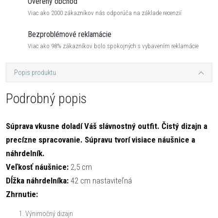
Overený obchod
Viac ako 2000 zákazníkov nás odporúča na základe recenzií
Bezproblémové reklamácie
Viac ako 98% zákazníkov bolo spokojných s vybavením reklamácie
Popis produktu
Podrobný popis
Súprava vkusne doladí Váš slávnostný outfit. Čistý dizajn a
precízne spracovanie. Súpravu tvorí visiace náušnice a
náhrdelník.
Veľkosť náušnice:
2,5 cm
Dĺžka náhrdelníka:
42 cm nastaviteľná
Zhrnutie:
Výnimočný dizajn