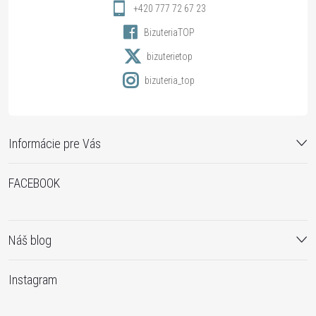
i
+420 777 72 67 23
BizuteriaTOP
e
bizuterietop
bizuteria_top
Informácie pre Vás
FACEBOOK
Náš blog
Instagram