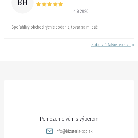
BH
4.8.2026
Spoľahlivý obchod rýchle dodanie, tovar sa mi páči
Zobraziť ďalšie recenzie
Z
á
p
ä
t
info
@
bizuteria-top.sk