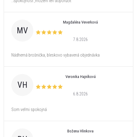
..Spokojnosť ,môžem len doporučiť
Magdaléna Veverková
MV
7.8.2026
Nádherná brošnička, bleskovo vybavená objednávka
Veronika Hajníková
VH
6.8.2026
Som veľmi spokojná
Božena Hlinkova