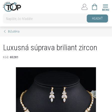
Prejsť
NÁKUPNÝ
na
KOŠÍK
obsah
HĽADAŤ
Bižutéria
Luxusná súprava briliant zircon
Kód:
65281