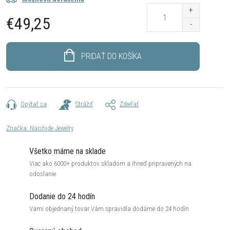
€49,25
Jednotková
cena:
PRIDAŤ DO KOŠÍKA
Opýtať sa
Strážiť
Zdieľať
Značka:
Naishide Jewelry
Všetko máme na sklade
Viac ako 6000+ produktov skladom a ihneď pripravených na
odoslanie
Dodanie do 24 hodín
Vami objednaný tovar Vám spravidla dodáme do 24 hodín