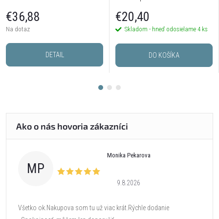
postriebrené
€36,88
€20,40
Na dotaz
Skladom - hneď odosielame
4 ks
DETAIL
DO KOŠÍKA
Monika Pekarova
MP
9.8.2026
Všetko ok.Nakupova som tu už viac krát.Rýchle dodanie