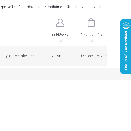
zpis veľkostí prsteňov
Pomáháme Eliške
Kontakty
Zásilkovna - pod
NÁKUPNÝ
KOŠÍK
Prázdny košík
Prihlásenie
erky a doplnky
Brošne
Ozdoby do vlasov