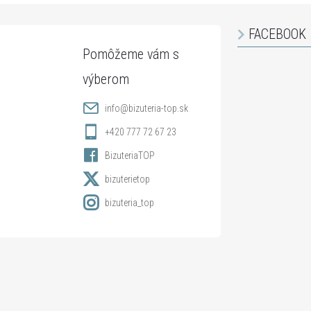
FACEBOOK
info
@
bizuteria-top.sk
+420 777 72 67 23
BizuteriaTOP
bizuterietop
bizuteria_top