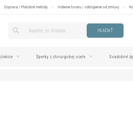
Doprava / Platobné metódy
Vrátenie tovaru / odstúpenie od zmluvy
Ro
HĽADAŤ
olekcie
Šperky z chirurgickej ocele
Svadobné šp