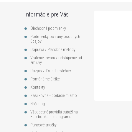
Z
Informácie pre Vás
á
Obchodné podmienky
p
Podmienky ochrany osobných
údajov
ä
Doprava / Platobné metódy
Vrátenie tovaru / odstúpenie od
zmluvy
t
Rozpis veľkostí prsteňov
i
Pomáháme Eliške
Kontakty
e
Zásilkovna - podacie miesto
Náš blog
Všeobecné pravidlá súťaží na
Facebooku a Instagramu
Puncové značky