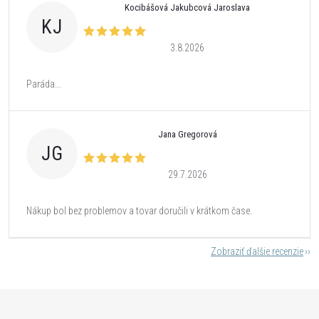
Kocibášová Jakubcová Jaroslava
KJ
3.8.2026
Paráda...
Jana Gregorová
JG
29.7.2026
Nákup bol bez problemov a tovar doručili v krátkom čase.
Zobraziť ďalšie recenzie
Z