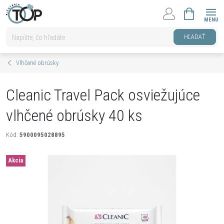
Prejsť
NÁKUPNÝ
na
KOŠÍK
obsah
HĽADAŤ
Vlhčené obrúsky
Cleanic Travel Pack osviežujúce
vlhčené obrúsky 40 ks
Kód:
5900095028895
Akcia