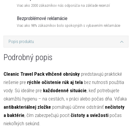
Viac ako 2000 zákazníkov nás odporúča na základe recenzií
Bezproblémové reklamácie
Viac ako 98% zákazníkov bolo spokojných s vybavením reklamácie
Popis produktu
Podrobný popis
Cleanic Travel Pack vlhčené obrúsky
predstavujú praktické
riešenie pre
rýchle očistenie rúk aj tela
bez nutnosti použitia
vody. Sú ideálne pre
každodenné situácie
, keď potrebujete
okamžitú hygienu – na cestách, v práci alebo počas dňa. Vďaka
antibakteriálnej zložke
pomáhajú účinne odstrániť
nečistoty
a baktérie
, čím zabezpečujú pocit
čistoty a sviežosti
počas
niekoľkých sekúnd.