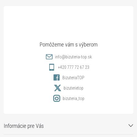
á
p
ä
t
info
@
bizuteria-top.sk
i
+420 777 72 67 23
BizuteriaTOP
e
bizuterietop
bizuteria_top
Informácie pre Vás