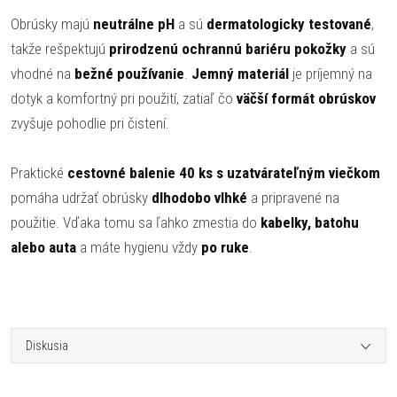
Obrúsky majú
neutrálne pH
a sú
dermatologicky testované
,
takže rešpektujú
prirodzenú ochrannú bariéru pokožky
a sú
vhodné na
bežné používanie
.
Jemný materiál
je príjemný na
dotyk a komfortný pri použití, zatiaľ čo
väčší formát obrúskov
zvyšuje pohodlie pri čistení.
Praktické
cestovné balenie 40 ks s uzatvárateľným viečkom
pomáha udržať obrúsky
dlhodobo vlhké
a pripravené na
použitie. Vďaka tomu sa ľahko zmestia do
kabelky, batohu
alebo auta
a máte hygienu vždy
po ruke
.
Diskusia