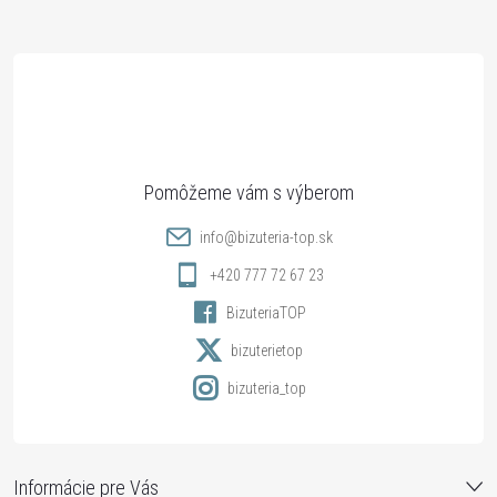
Z
á
p
ä
t
info
@
bizuteria-top.sk
i
+420 777 72 67 23
BizuteriaTOP
e
bizuterietop
bizuteria_top
Informácie pre Vás