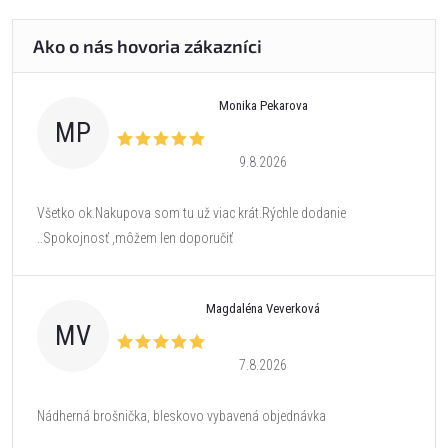
Monika Pekarova
MP
9.8.2026
Všetko ok.Nakupova som tu už viac krát.Rýchle dodanie
..Spokojnosť ,môžem len doporučiť
Magdaléna Veverková
MV
7.8.2026
Nádherná brošnička, bleskovo vybavená objednávka