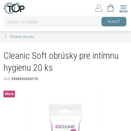
Prejsť
NÁKUPNÝ
na
KOŠÍK
obsah
HĽADAŤ
Vlhčené obrúsky
Cleanic Soft obrúsky pre intímnu
hygienu 20 ks
Kód:
5900095036173
Akcia