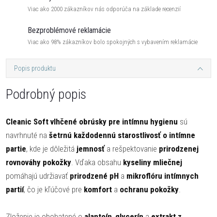
Viac ako 2000 zákazníkov nás odporúča na základe recenzií
Bezproblémové reklamácie
Viac ako 98% zákazníkov bolo spokojných s vybavením reklamácie
Popis produktu
Podrobný popis
Cleanic Soft vlhčené obrúsky pre intímnu hygienu
sú
navrhnuté na
šetrnú každodennú starostlivosť o intímne
partie
, kde je dôležitá
jemnosť
a rešpektovanie
prirodzenej
rovnováhy pokožky
. Vďaka obsahu
kyseliny mliečnej
pomáhajú udržiavať
prirodzené pH
a
mikroflóru intímnych
partií
, čo je kľúčové pre
komfort
a
ochranu pokožky
.
Zloženie je obohatené o
alantoín
,
glycerín
a
extrakt z