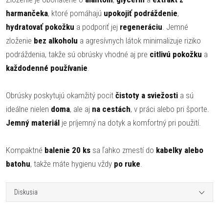
harmančeka
, ktoré pomáhajú
upokojiť podráždenie
,
hydratovať pokožku
a podporiť jej
regeneráciu
. Jemné
zloženie
bez alkoholu
a agresívnych látok minimalizuje riziko
podráždenia, takže sú obrúsky vhodné aj pre
citlivú pokožku
a
každodenné používanie
.
Obrúsky poskytujú okamžitý pocit
čistoty a sviežosti
a sú
ideálne nielen
doma
, ale aj
na cestách
, v práci alebo pri športe.
Jemný materiál
je príjemný na dotyk a komfortný pri použití.
Kompaktné
balenie 20 ks
sa ľahko zmestí do
kabelky alebo
batohu
, takže máte hygienu vždy
po ruke
.
Diskusia