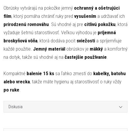
Obrúsky vytvárajú na pokožke jemný
ochranný a ošetrujúci
film
, ktorý pomáha chrániť ruky pred
vysušením
a udržiavať ich
prirodzenú rovnováhu
. Sú vhodné aj pre
citlivú pokožku
, ktorá
vyžaduje šetrnú starostlivosť. Veľkou výhodou je
príjemná
broskyňová vôňa
, ktorá dodáva pocit
sviežosti
a spríjemňuje
každé použitie.
Jemný materiál
obrúskov je
mäkký
a komfortný
na dotyk, takže sú vhodné aj na
častejšie používanie
.
Kompaktné
balenie 15 ks
sa ľahko zmestí do
kabelky, batohu
alebo vrecka
, takže máte hygienu aj starostlivosť o ruky vždy
po ruke
.
Diskusia