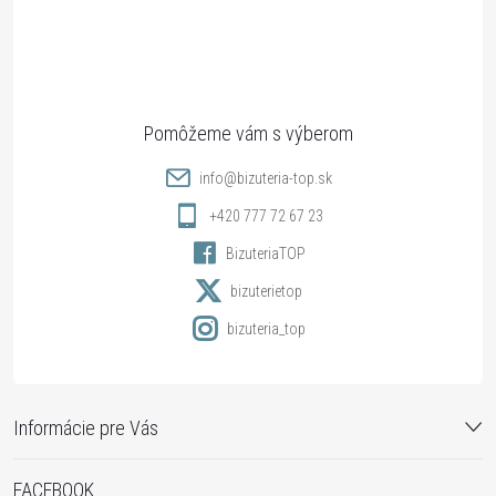
á
p
ä
t
info
@
bizuteria-top.sk
i
+420 777 72 67 23
BizuteriaTOP
e
bizuterietop
bizuteria_top
Informácie pre Vás
FACEBOOK