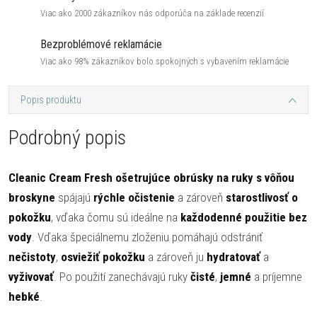
Viac ako 2000 zákazníkov nás odporúča na základe recenzií
Bezproblémové reklamácie
Viac ako 98% zákazníkov bolo spokojných s vybavením reklamácie
Popis produktu
Podrobný popis
Cleanic Cream Fresh ošetrujúce obrúsky na ruky s vôňou
broskyne
spájajú
rýchle očistenie
a zároveň
starostlivosť o
pokožku
, vďaka čomu sú ideálne na
každodenné použitie bez
vody
. Vďaka špeciálnemu zloženiu pomáhajú odstrániť
nečistoty
,
osviežiť pokožku
a zároveň ju
hydratovať
a
vyživovať
. Po použití zanechávajú ruky
čisté
,
jemné
a príjemne
hebké
.