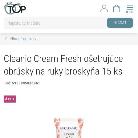
Prejsť
NÁKUPNÝ
na
KOŠÍK
obsah
HĽADAŤ
Vlhčené obrúsky
Cleanic Cream Fresh ošetrujúce
obrúsky na ruky broskyňa 15 ks
Kód:
5900095035961
Akcia