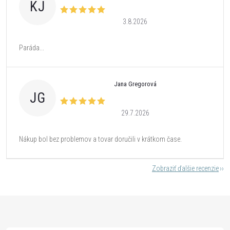
KJ
3.8.2026
Paráda...
Jana Gregorová
JG
29.7.2026
Nákup bol bez problemov a tovar doručili v krátkom čase.
Zobraziť ďalšie recenzie
Z