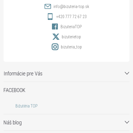
t
info
@
bizuteria-top.sk
i
+420 777 72 67 23
BizuteriaTOP
e
bizuterietop
bizuteria_top
Informácie pre Vás
FACEBOOK
Bižutéria TOP
Náš blog