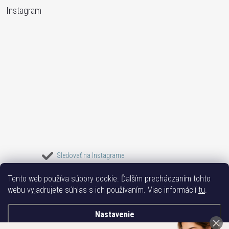
Instagram
Sledovať na Instagrame
Tento web používa súbory cookie. Ďalším prechádzaním tohto
Bižuterie TOP
Vše k mobilu
Mobil příslušenství
Bižutéria Yvon
webu vyjadrujete súhlas s ich používaním. Viac informácií
tu
.
Issa-Garden
Nastavenie