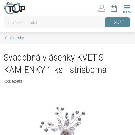
Prejsť
NÁKUPNÝ
na
KOŠÍK
obsah
HĽADAŤ
Vlásenky
Svadobná vlásenky KVET S
KAMIENKY 1 ks - strieborná
Kód:
62403