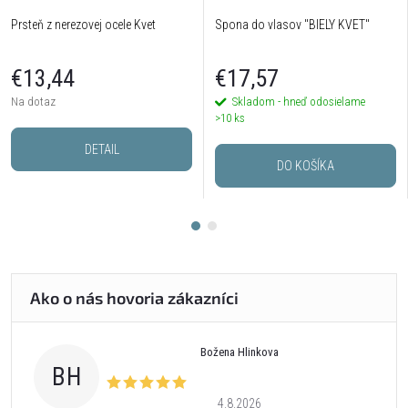
Prsteň z nerezovej ocele Kvet
Spona do vlasov "BIELY KVET"
€13,44
€17,57
Na dotaz
Skladom - hneď odosielame
>10 ks
DETAIL
DO KOŠÍKA
Božena Hlinkova
BH
4.8.2026