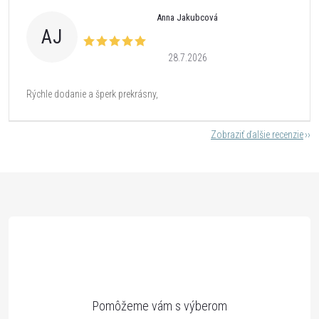
Anna Jakubcová
AJ
28.7.2026
Rýchle dodanie a šperk prekrásny,
Zobraziť ďalšie recenzie
Z
á
p
ä