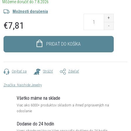
7.8.2026
Možnosti doručenia
€7,81
Jednotková
cena:
PRIDAŤ DO KOŠÍKA
Opýtať sa
Strážiť
Zdieľať
Značka:
Naishide Jewelry
Všetko máme na sklade
Viac ako 6000+ produktov skladom a ihneď pripravených na
odoslanie
Dodanie do 24 hodín
Vami objednaný tovar Vám spravidla dodáme do 24 hodín