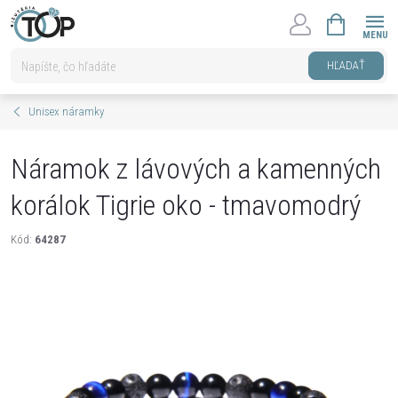
Prejsť
NÁKUPNÝ
na
KOŠÍK
obsah
HĽADAŤ
Unisex náramky
Náramok z lávových a kamenných
korálok Tigrie oko - tmavomodrý
Kód:
64287