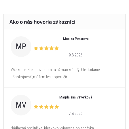
Monika Pekarova
MP
9.8.2026
Všetko ok.Nakupova som tu už viac krát.Rýchle dodanie
..Spokojnosť ,môžem len doporučiť
Magdaléna Veverková
MV
7.8.2026
Nádherná brošnička, bleskovo vybavená objednávka