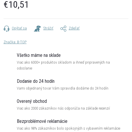
€10,51
Jednotková
cena:
Opýtať sa
Strážiť
Zdieľať
Značka:
B-TOP
Všetko máme na sklade
Viac ako 6000+ produktov skladom a ihneď pripravených na
odoslanie
Dodanie do 24 hodín
Vami objednaný tovar Vám spravidla dodáme do 24 hodín
Overený obchod
Viac ako 2000 zákazníkov nás odporúča na základe recenzií
Bezproblémové reklamácie
Viac ako 98% zákazníkov bolo spokojných s vybavením reklamácie