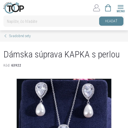
Prejsť
NÁKUPNÝ
na
KOŠÍK
obsah
HĽADAŤ
Svadobné sety
Dámska súprava KAPKA s perlou
Kód:
63922