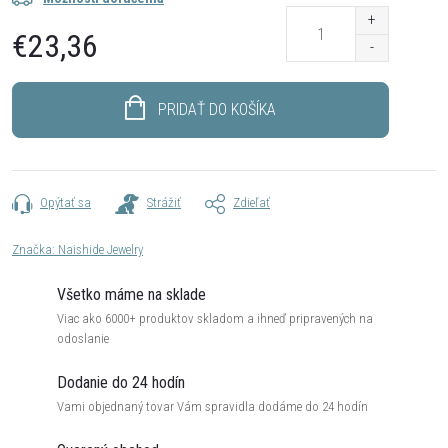
€23,36
Jednotková
cena:
PRIDAŤ DO KOŠÍKA
Opýtať sa
Strážiť
Zdieľať
Značka:
Naishide Jewelry
Všetko máme na sklade
Viac ako 6000+ produktov skladom a ihneď pripravených na
odoslanie
Dodanie do 24 hodín
Vami objednaný tovar Vám spravidla dodáme do 24 hodín