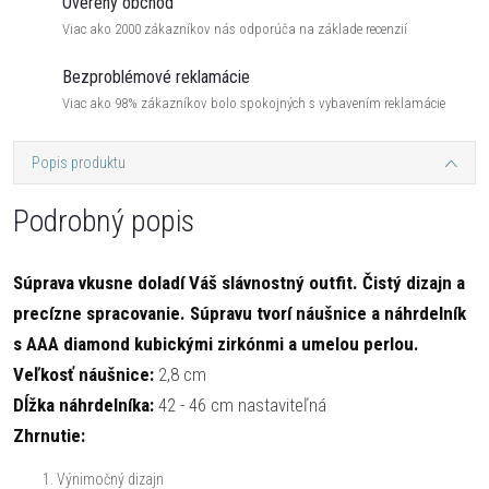
Overený obchod
Viac ako 2000 zákazníkov nás odporúča na základe recenzií
Bezproblémové reklamácie
Viac ako 98% zákazníkov bolo spokojných s vybavením reklamácie
Popis produktu
Podrobný popis
Súprava vkusne doladí Váš slávnostný outfit. Čistý dizajn a
precízne spracovanie. Súpravu tvorí náušnice a náhrdelník
s AAA diamond kubickými zirkónmi a umelou perlou.
Veľkosť náušnice:
2,8 cm
Dĺžka náhrdelníka:
42 - 46 cm nastaviteľná
Zhrnutie:
Výnimočný dizajn