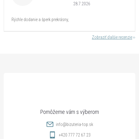
28.7.2026
Rýchle dodanie a šperk prekrásny,
Zobraziť ďalšie recenzie
Z
á
p
ä
t
info
@
bizuteria-top.sk
i
+420 777 72 67 23