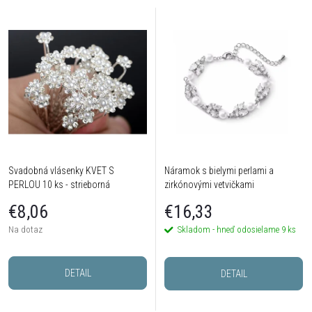
Svadobná vlásenky KVET S
Náramok s bielymi perlami a
PERLOU 10 ks - strieborná
zirkónovými vetvičkami
€8,06
€16,33
Na dotaz
Skladom - hneď odosielame
9 ks
DETAIL
DETAIL