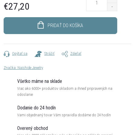
€27,20
Jednotková
cena:
PRIDAŤ DO KOŠÍKA
Opýtať sa
Strážiť
Zdieľať
Značka:
Naishide Jewelry
Všetko máme na sklade
Viac ako 6000+ produktov skladom a ihneď pripravených na
odoslanie
Dodanie do 24 hodín
Vami objednaný tovar Vám spravidla dodáme do 24 hodín
Overený obchod