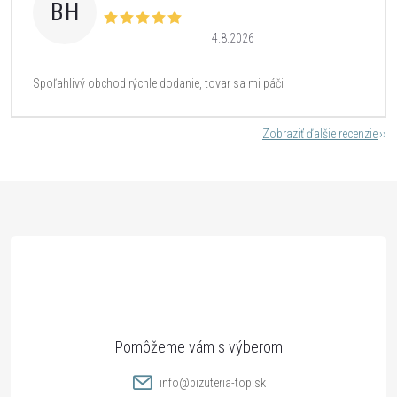
BH
4.8.2026
Spoľahlivý obchod rýchle dodanie, tovar sa mi páči
Zobraziť ďalšie recenzie
Z
á
p
ä
t
info
@
bizuteria-top.sk