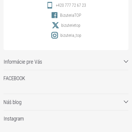
i
+420 777 72 67 23
BizuteriaTOP
e
bizuterietop
bizuteria_top
Informácie pre Vás
FACEBOOK
Náš blog
Instagram