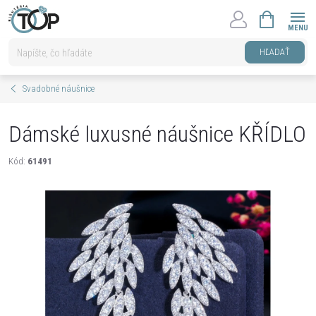
Prejsť
NÁKUPNÝ
na
KOŠÍK
obsah
HĽADAŤ
Svadobné náušnice
Dámské luxusné náušnice KŘÍDLO
Kód:
61491