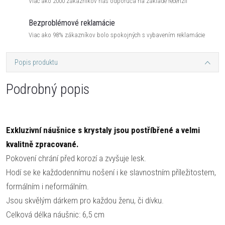
Viac ako 2000 zákazníkov nás odporúča na základe recenzií
Bezproblémové reklamácie
Viac ako 98% zákazníkov bolo spokojných s vybavením reklamácie
Popis produktu
Podrobný popis
Exkluzivní náušnice s krystaly jsou postříbřené a velmi
kvalitně zpracované.
Pokovení chrání před korozí a zvyšuje lesk.
Hodí se ke každodennímu nošení i ke slavnostním příležitostem,
formálním i neformálním.
Jsou skvělým dárkem pro každou ženu, či dívku.
Celková délka náušnic: 6,5 cm