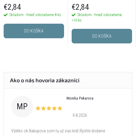
€2,84
€2,84
Skladom - hneď odosielame
8 ks
Skladom - hneď odosielame
>10 ks
DO KOŠÍKA
DO KOŠÍKA
Monika Pekarova
MP
9.8.2026
Všetko ok.Nakupova som tu už viac krát.Rýchle dodanie