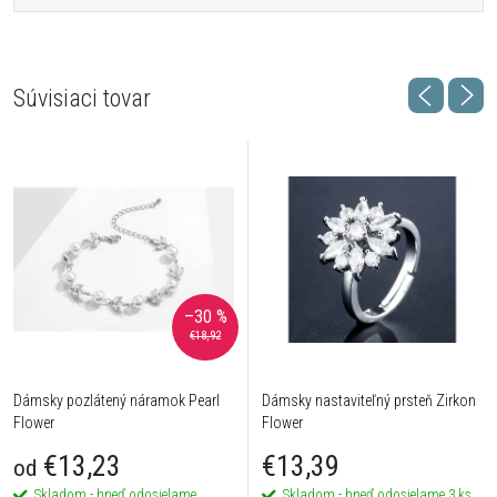
Súvisiaci tovar
–30 %
€18,92
Dámsky pozlátený náramok Pearl
Dámsky nastaviteľný prsteň Zirkon
Flower
Flower
€13,23
€13,39
od
Skladom - hneď odosielame
Skladom - hneď odosielame
3 ks