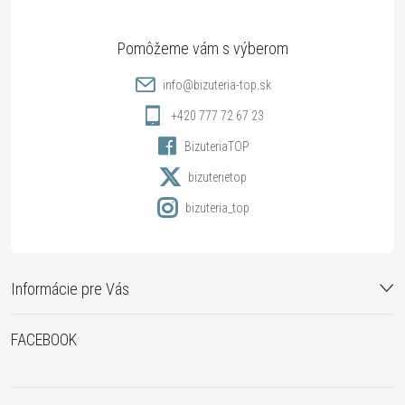
ä
t
info
@
bizuteria-top.sk
i
+420 777 72 67 23
BizuteriaTOP
e
bizuterietop
bizuteria_top
Informácie pre Vás
FACEBOOK