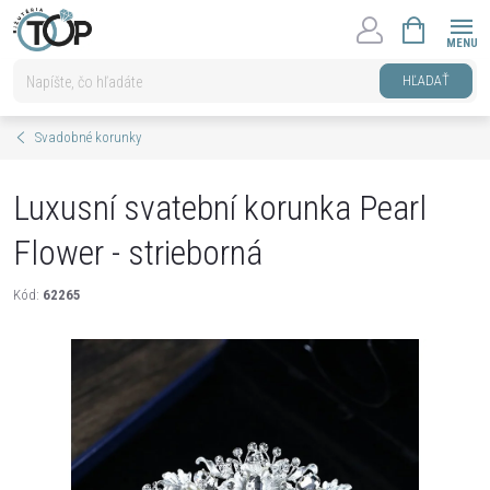
Prejsť
NÁKUPNÝ
na
KOŠÍK
obsah
HĽADAŤ
Svadobné korunky
Luxusní svatební korunka Pearl
Flower - strieborná
Kód:
62265