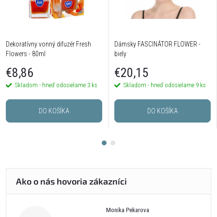
Dekoratívny vonný difuzér Fresh
Dámsky FASCINÁTOR FLOWER -
Flowers - 80ml
biely
€8,86
€20,15
Skladom - hneď odosielame
3 ks
Skladom - hneď odosielame
9 ks
DO KOŠÍKA
DO KOŠÍKA
Monika Pekarova