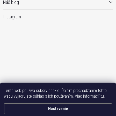
Náš blog
Instagram
Tento web používa súbory cookie. Ďalším prechádzaním tohto
Sledovať na Instagrame
webu vyjadrujete súhlas s ich používaním. Viac informácií
tu
.
Bižuterie TOP
Vše k mobilu
Mobil příslušenství
Bižutéria Yvon
Nastavenie
Issa-Garden