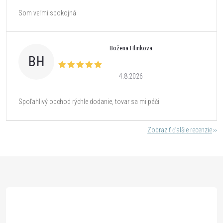
Som veľmi spokojná
Božena Hlinkova
BH
4.8.2026
Spoľahlivý obchod rýchle dodanie, tovar sa mi páči
Zobraziť ďalšie recenzie
Z
á
p