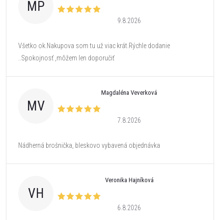
MP
9.8.2026
Všetko ok.Nakupova som tu už viac krát.Rýchle dodanie
..Spokojnosť ,môžem len doporučiť
Magdaléna Veverková
MV
7.8.2026
Nádherná brošnička, bleskovo vybavená objednávka
Veronika Hajníková
VH
6.8.2026