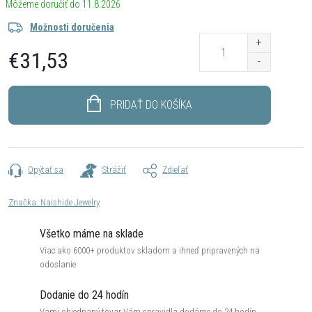
11.8.2026
Možnosti doručenia
€31,53
Jednotková
cena:
PRIDAŤ DO KOŠÍKA
Opýtať sa
Strážiť
Zdieľať
Značka:
Naishide Jewelry
Všetko máme na sklade
Viac ako 6000+ produktov skladom a ihneď pripravených na
odoslanie
Dodanie do 24 hodín
Vami objednaný tovar Vám spravidla dodáme do 24 hodín