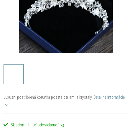
Luxusní postříbřená korunka posetá perlami a krystaly.
Detailné informácie
Skladom - hneď odosielame
1 ks