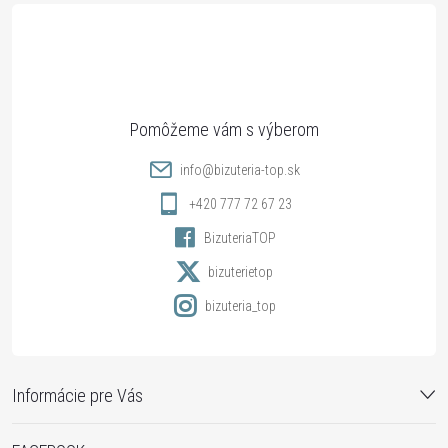
á
p
ä
t
info
@
bizuteria-top.sk
i
+420 777 72 67 23
BizuteriaTOP
e
bizuterietop
bizuteria_top
Informácie pre Vás