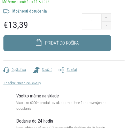
11.8.2026
Možnosti doručenia
€13,39
Jednotková
cena:
PRIDAŤ DO KOŠÍKA
Opýtať sa
Strážiť
Zdieľať
Značka:
Naishide Jewelry
Všetko máme na sklade
Viac ako 6000+ produktov skladom a ihneď pripravených na
odoslanie
Dodanie do 24 hodín
Vami objednaný tovar Vám spravidla dodáme do 24 hodín