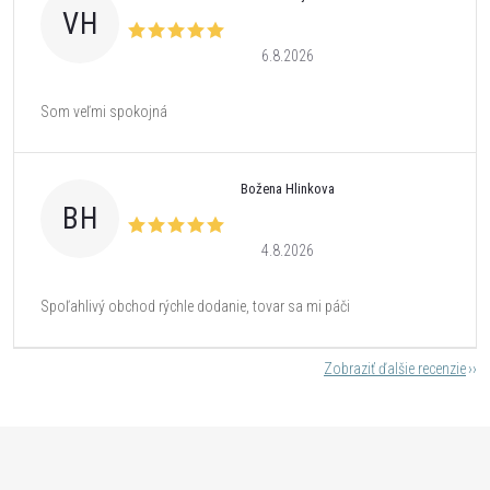
VH
6.8.2026
Som veľmi spokojná
Božena Hlinkova
BH
4.8.2026
Spoľahlivý obchod rýchle dodanie, tovar sa mi páči
Zobraziť ďalšie recenzie
Z