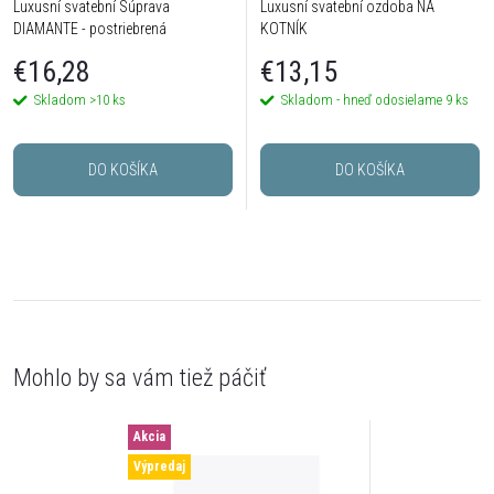
Luxusní svatební Súprava
Luxusní svatební ozdoba NA
DIAMANTE - postriebrená
KOTNÍK
€16,28
€13,15
Skladom
>10 ks
Skladom - hneď odosielame
9 ks
DO KOŠÍKA
DO KOŠÍKA
Akcia
Výpredaj