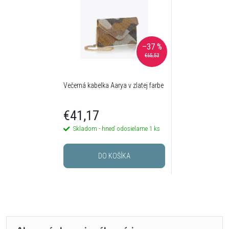
–37 %
€65,53
Večerná kabelka Aarya v zlatej farbe
€41,17
Skladom - hneď odosielame
1 ks
DO KOŠÍKA