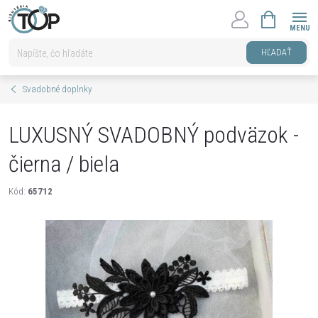
Prejsť
NÁKUPNÝ
na
KOŠÍK
obsah
HĽADAŤ
Svadobné doplnky
LUXUSNÝ SVADOBNÝ podväzok -
čierna / biela
Kód:
65712