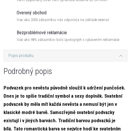
Overený obchod
Viac ako 2000 zákazníkov nás odporúča na základe recenzií
Bezproblémové reklamácie
Viac ako 98% zákazníkov bolo spokojných s vybavením reklamácie
Popis produktu
Podrobný popis
Podvazek pro nevěstu původně sloužil k udržení punčošek.
Dnes je to spíše tradiční symbol a sexy doplněk. Svatební
podvazek by měla mít každá nevěsta a nemusí být jen v
klasické modré barvě. Samozřejmě svatební podvazky
existují i v jiných barvách. Tradiční barvou podvazků je
bílá. Tato romantická barva se nejvíce hodí ke svatebním