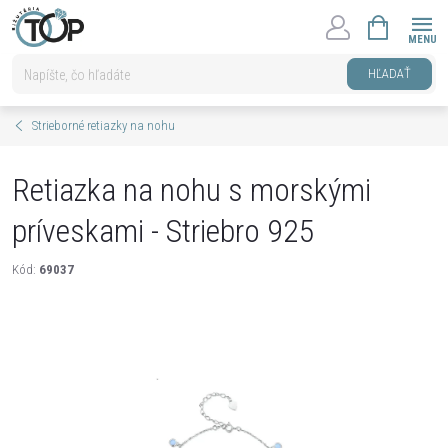
Prejsť
NÁKUPNÝ
na
KOŠÍK
obsah
HĽADAŤ
Strieborné retiazky na nohu
Retiazka na nohu s morskými
príveskami - Striebro 925
Kód:
69037