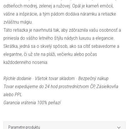
odtieňoch modrej, zelenej a ružovej. Opál je kameň emócií,
vášne a inšpirácie, a tým pádom dodáva náramku a retiazke
zvláštnu mágiu.
Táto retiazka je navrhnutá tak, aby zdôraznila vašu osobnosť a
priniesla do vášho letného štýlu nádych luxusu a elegancie.
Skrátka, jedná sa o skvelý spôsob, ako sa cítiť sebavedome a
elegantne, či už ste na pláži, večierku alebo počas
každodenného nosenia.
Rýchle dodanie · Všetok tovar skladom · Bezpečný nákup
Tovar expedujeme do 24 hod prostredníctvom ČP, Zásielkovňa
alebo PPL
Garancia vrátenia 100% peňazí
Parametre produktu