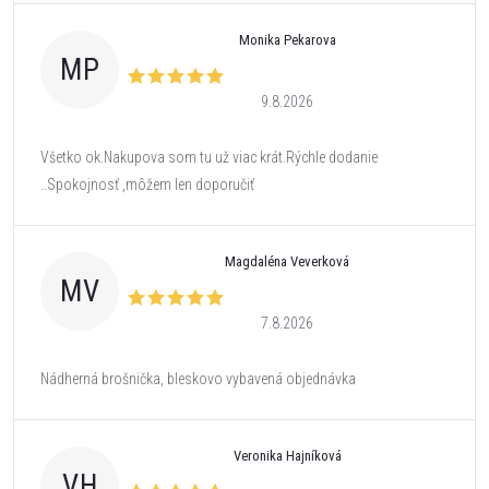
Monika Pekarova
MP
9.8.2026
Všetko ok.Nakupova som tu už viac krát.Rýchle dodanie
..Spokojnosť ,môžem len doporučiť
Magdaléna Veverková
MV
7.8.2026
Nádherná brošnička, bleskovo vybavená objednávka
Veronika Hajníková
VH