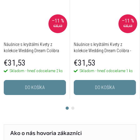
–11 %
–11 %
€35,69
€35,69
Náušnice s kryštálmi Kvety z
Náušnice s kryštálmi Kvety z
kolekcie Wedding Dream Colibra
kolekcie Wedding Dream Colibra -
postriebrené
€31,53
€31,53
Skladom - hneď odosielame
2 ks
Skladom - hneď odosielame
1 ks
DO KOŠÍKA
DO KOŠÍKA