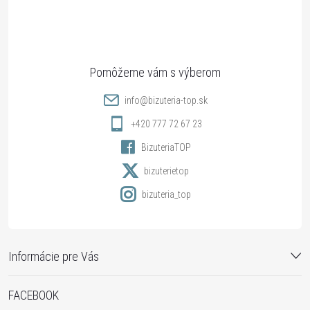
p
ä
t
info
@
bizuteria-top.sk
i
+420 777 72 67 23
BizuteriaTOP
e
bizuterietop
bizuteria_top
Informácie pre Vás
FACEBOOK