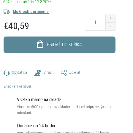
12.8.2026
Možnosti doručenia
€40,59
Jednotková
cena:
PRIDAŤ DO KOŠÍKA
Opýtať sa
Strážiť
Zdieľať
Značka:
For Silver
Všetko máme na sklade
Viac ako 6000+ produktov skladom a ihneď pripravených na
odoslanie
Dodanie do 24 hodín
Vami objednaný tovar Vám spravidla dodáme do 24 hodín