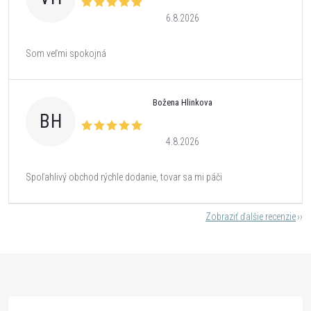
6.8.2026
Som veľmi spokojná
Božena Hlinkova
BH
4.8.2026
Spoľahlivý obchod rýchle dodanie, tovar sa mi páči
Zobraziť ďalšie recenzie
Z
á