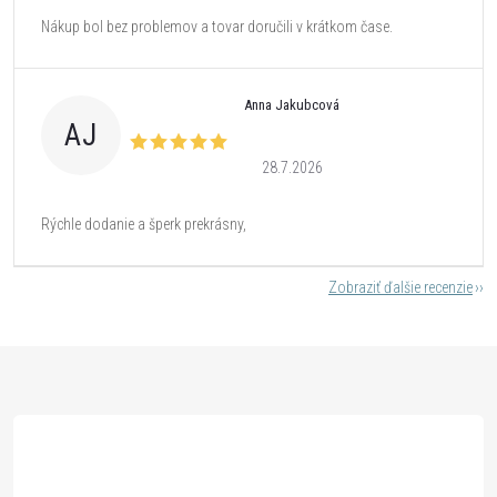
Nákup bol bez problemov a tovar doručili v krátkom čase.
Anna Jakubcová
AJ
28.7.2026
Rýchle dodanie a šperk prekrásny,
Zobraziť ďalšie recenzie
Z
á
p