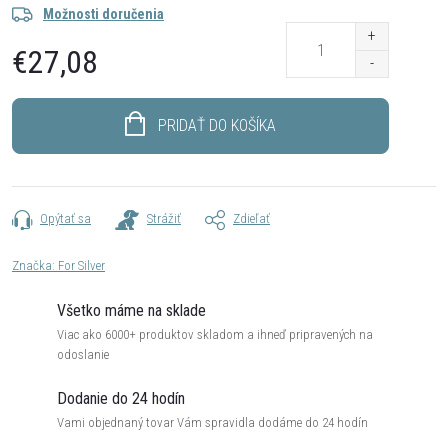
Možnosti doručenia
€27,08
Jednotková
cena:
PRIDAŤ DO KOŠÍKA
Opýtať sa
Strážiť
Zdieľať
Značka:
For Silver
Všetko máme na sklade
Viac ako 6000+ produktov skladom a ihneď pripravených na
odoslanie
Dodanie do 24 hodín
Vami objednaný tovar Vám spravidla dodáme do 24 hodín