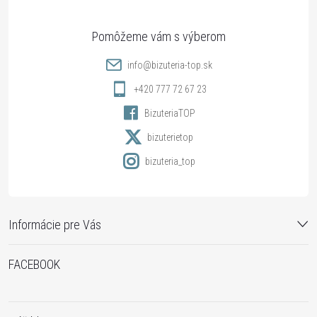
ä
t
info
@
bizuteria-top.sk
i
+420 777 72 67 23
BizuteriaTOP
e
bizuterietop
bizuteria_top
Informácie pre Vás
FACEBOOK