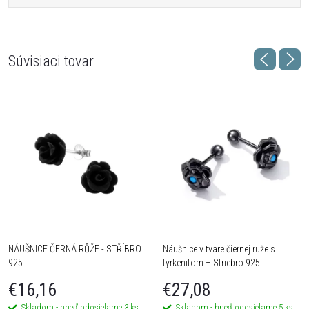
Súvisiaci tovar
NÁUŠNICE ČERNÁ RŮŽE - STŘÍBRO
Náušnice v tvare čiernej ruže s
925
tyrkenitom – Striebro 925
€16,16
€27,08
Skladom - hneď odosielame
3 ks
Skladom - hneď odosielame
5 ks