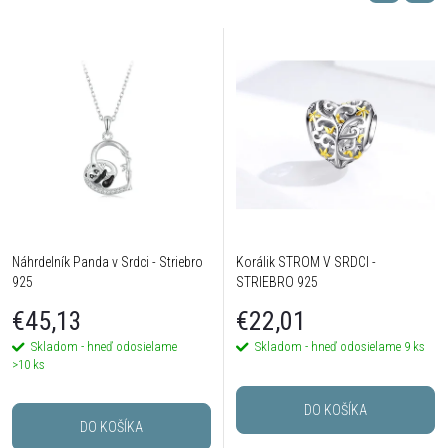
Náhrdelník Panda v Srdci - Striebro
Korálik STROM V SRDCI -
925
STRIEBRO 925
€45,13
€22,01
Skladom - hneď odosielame
Skladom - hneď odosielame
9 ks
>10 ks
DO KOŠÍKA
DO KOŠÍKA