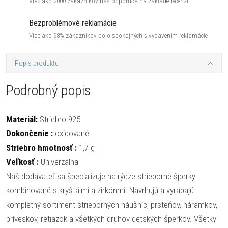
Viac ako 2000 zákazníkov nás odporúča na základe recenzií
Bezproblémové reklamácie
Viac ako 98% zákazníkov bolo spokojných s vybavením reklamácie
Popis produktu
Podrobný popis
Materiál:
Striebro 925
Dokončenie :
oxidované
Striebro hmotnosť :
1,7 g
Veľkosť :
Univerzálna
Náš dodávateľ sa špecializuje na rýdze strieborné šperky
kombinované s kryštálmi a zirkónmi. Navrhujú a vyrábajú
kompletný sortiment strieborných náušníc, prsteňov, náramkov,
príveskov, retiazok a všetkých druhov detských šperkov. Všetky