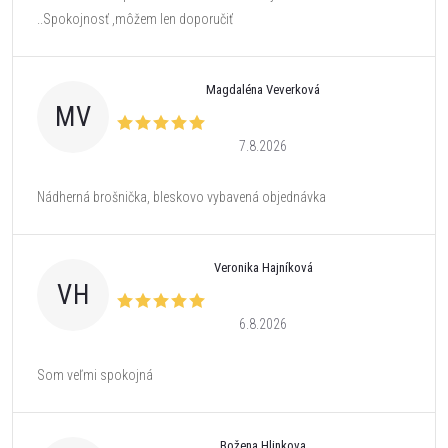
..Spokojnosť ,môžem len doporučiť
Magdaléna Veverková
MV
7.8.2026
Nádherná brošnička, bleskovo vybavená objednávka
Veronika Hajníková
VH
6.8.2026
Som veľmi spokojná
Božena Hlinkova