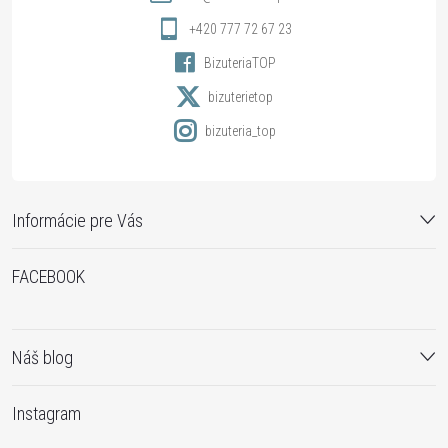
i
+420 777 72 67 23
BizuteriaTOP
e
bizuterietop
bizuteria_top
Informácie pre Vás
FACEBOOK
Náš blog
Instagram