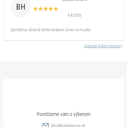
BH
4.8.2026
Spoľahlivý obchod rýchle dodanie, tovar sa mi páči
Zobraziť ďalšie recenzie
Z
á
p
ä
t
info
@
bizuteria-top.sk