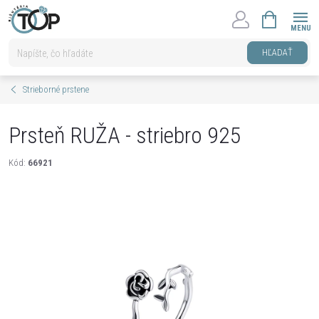
Prejsť
NÁKUPNÝ
na
KOŠÍK
obsah
HĽADAŤ
Strieborné prstene
Prsteň RUŽA - striebro 925
Kód:
66921