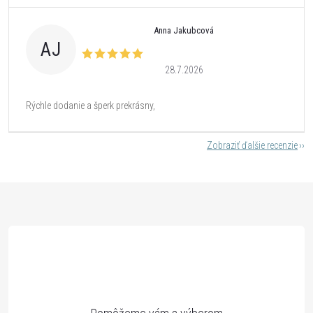
Anna Jakubcová
AJ
28.7.2026
Rýchle dodanie a šperk prekrásny,
Zobraziť ďalšie recenzie
Z
á
p
ä