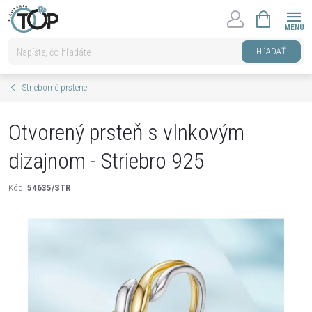
Prejsť
NÁKUPNÝ
na
KOŠÍK
obsah
HĽADAŤ
Strieborné prstene
Otvorený prsteň s vlnkovým
dizajnom - Striebro 925
Kód:
54635/STR