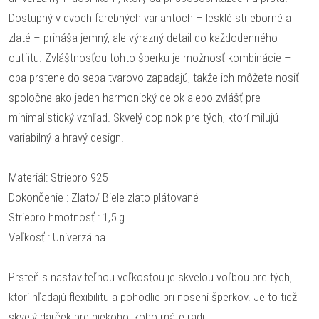
Dostupný v dvoch farebných variantoch – lesklé strieborné a
zlaté – prináša jemný, ale výrazný detail do každodenného
outfitu. Zvláštnosťou tohto šperku je možnosť kombinácie –
oba prstene do seba tvarovo zapadajú, takže ich môžete nosiť
spoločne ako jeden harmonický celok alebo zvlášť pre
minimalistický vzhľad. Skvelý doplnok pre tých, ktorí milujú
variabilný a hravý design.
Materiál: Striebro 925
Dokončenie : Zlato/ Biele zlato plátované
Striebro hmotnosť : 1,5 g
Veľkosť : Univerzálna
Prsteň s nastaviteľnou veľkosťou je skvelou voľbou pre tých,
ktorí hľadajú flexibilitu a pohodlie pri nosení šperkov. Je to tiež
skvelý darček pre niekoho, koho máte radi.