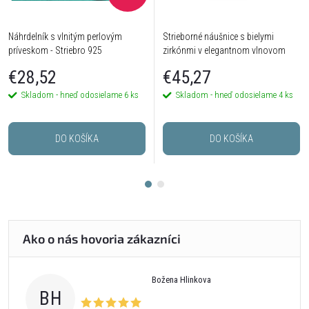
Náhrdelník s vlnitým perlovým
Strieborné náušnice s bielymi
príveskom - Striebro 925
zirkónmi v elegantnom vlnovom
tvare – kolekcia White Stone
€28,52
€45,27
Skladom - hneď odosielame
6 ks
Skladom - hneď odosielame
4 ks
DO KOŠÍKA
DO KOŠÍKA
Božena Hlinkova
BH