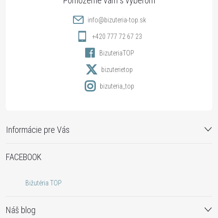
t
info
@
bizuteria-top.sk
i
+420 777 72 67 23
BizuteriaTOP
e
bizuterietop
bizuteria_top
Informácie pre Vás
FACEBOOK
Bižutéria TOP
Náš blog