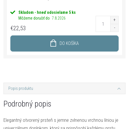
Skladom - hneď odosielame
5 ks
Môžeme doručiť do
7.8.2026
€22,53
DO KOŠÍKA
Popis produktu
Podrobný popis
Elegantný otvorený prsteň s jemne zvlnenou vrchnou líniou je
univerzálnym doplnkom, ktorý sa prispôsobí každému prstu.