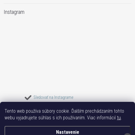
Instagram
Sledovať na Instagrame
Tento web používa súbory cookie. Ďalším prechádzaním tohto
Bižuterie TOP
Vše k mobilu
Mobil příslušenství
Bižutéria Yvon
webu vyjadrujete súhlas s ich používaním. Viac informácií
tu
.
Issa-Garden
Nastavenie