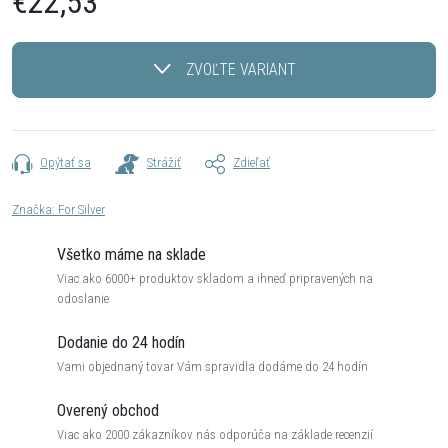
€22,53
Jednotková
cena:
ZVOĽTE VARIANT
Opýtať sa
Strážiť
Zdieľať
Značka:
For Silver
Všetko máme na sklade
Viac ako 6000+ produktov skladom a ihneď pripravených na
odoslanie
Dodanie do 24 hodín
Vami objednaný tovar Vám spravidla dodáme do 24 hodín
Overený obchod
Viac ako 2000 zákazníkov nás odporúča na základe recenzií