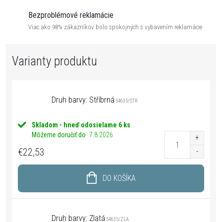
Bezproblémové reklamácie
Viac ako 98% zákazníkov bolo spokojných s vybavením reklamácie
Druh barvy: Stříbrná
54635/STR
Skladom - hneď odosielame
6 ks
Môžeme doručiť do
7.8.2026
€22,53
DO KOŠÍKA
Druh barvy: Zlatá
54635/ZLA