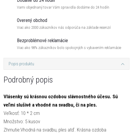
Dodanie do 24 hodín
Vami objednaný tovar Vám spravidla dodáme do 24 hodín
Overený obchod
Viac ako 2000 zákazníkov nás odporúča na základe recenzií
Bezproblémové reklamácie
Viac ako 98% zákazníkov bolo spokojných s vybavením reklamácie
Popis produktu
Podrobný popis
Vlásenky sú krásnou ozdobou slávnostného účesu. Sú
veľmi slušivé a vhodné na svadbu, či na ples.
Veľkosť: 10 * 2 cm
Množstvo: 5 kusov
Zhrnutie:Vhodná na svadbu, ples atď. Krásna ozdoba