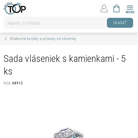
Prejsť
NÁKUPNÝ
na
KOŠÍK
obsah
HĽADAŤ
Strieborné korálky a prívesky na náramky
Sada vláseniek s kamienkami - 5
ks
Kód:
68912