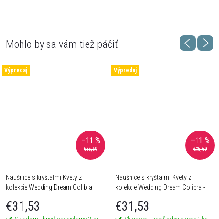
Výpredaj
Výpredaj
–11 %
–11 %
€35,69
€35,69
Náušnice s kryštálmi Kvety z
Náušnice s kryštálmi Kvety z
kolekcie Wedding Dream Colibra
kolekcie Wedding Dream Colibra -
postriebrené
€31,53
€31,53
Skladom - hneď odosielame
2 ks
Skladom - hneď odosielame
1 ks