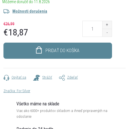
11.8.2026
Možnosti doručenia
€26,99
€18,87
Jednotková
cena:
PRIDAŤ DO KOŠÍKA
Opýtať sa
Strážiť
Zdieľať
Značka:
For Silver
Všetko máme na sklade
Viac ako 6000+ produktov skladom a ihneď pripravených na
odoslanie