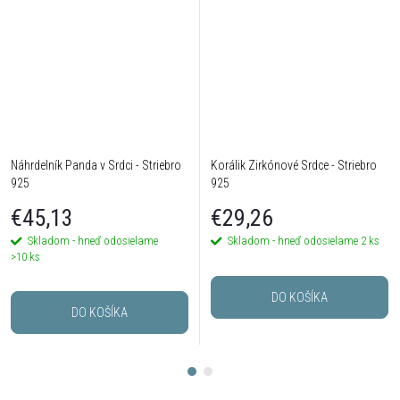
Náhrdelník Panda v Srdci - Striebro
Korálik Zirkónové Srdce - Striebro
925
925
€45,13
€29,26
Skladom - hneď odosielame
Skladom - hneď odosielame
2 ks
>10 ks
DO KOŠÍKA
DO KOŠÍKA