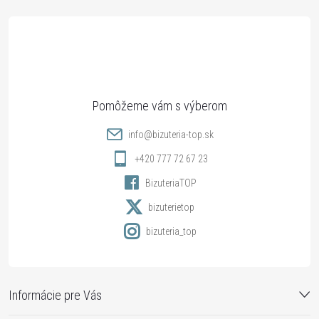
á
p
ä
t
info
@
bizuteria-top.sk
i
+420 777 72 67 23
BizuteriaTOP
e
bizuterietop
bizuteria_top
Informácie pre Vás