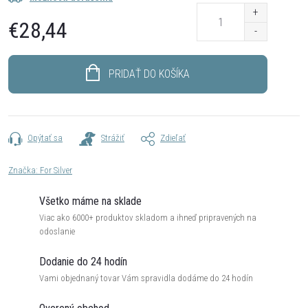
€28,44
Jednotková
cena:
PRIDAŤ DO KOŠÍKA
Opýtať sa
Strážiť
Zdieľať
Značka:
For Silver
Všetko máme na sklade
Viac ako 6000+ produktov skladom a ihneď pripravených na
odoslanie
Dodanie do 24 hodín
Vami objednaný tovar Vám spravidla dodáme do 24 hodín