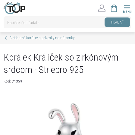
Prejsť
NÁKUPNÝ
na
KOŠÍK
obsah
HĽADAŤ
Strieborné korálky a prívesky na náramky
Korálek Králiček so zirkónovým
srdcom - Striebro 925
Kód:
71359