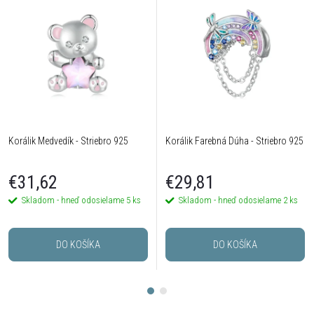
Korálik Medvedík - Striebro 925
Korálik Farebná Dúha - Striebro 925
€31,62
€29,81
Skladom - hneď odosielame
5 ks
Skladom - hneď odosielame
2 ks
DO KOŠÍKA
DO KOŠÍKA