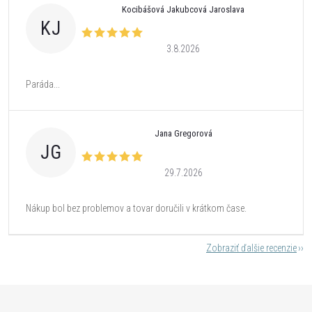
Kocibášová Jakubcová Jaroslava
KJ
3.8.2026
Paráda...
Jana Gregorová
JG
29.7.2026
Nákup bol bez problemov a tovar doručili v krátkom čase.
Zobraziť ďalšie recenzie
Z