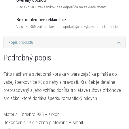
Overený obchod
Viac ako 2000 zákazníkov nás odporúča na základe recenzií
Bezproblémové reklamácie
Viac ako 98% zákazníkov bolo spokojných s vybavením reklamácie
Popis produktu
Podrobný popis
Táto nádherná strieborná korálka v tvare zajačika prináša do
vašej šperkovnice kúzlo nehy a hravosti. Králiček je detailne
prepracovaný a jeho vzhľad dopĺňa trblietavé ružové zirkónové
srdiečko, ktoré dodáva šperku romantický nádych.
Materiál: Striebro 925 + zirkón
Dokončenie : Biele zlato plátované + smalt