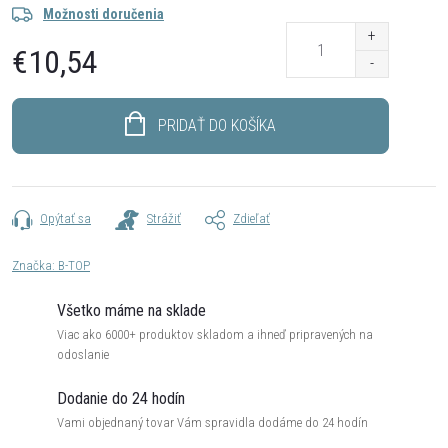
Možnosti doručenia
€10,54
Jednotková
cena:
PRIDAŤ DO KOŠÍKA
Opýtať sa
Strážiť
Zdieľať
Značka:
B-TOP
Všetko máme na sklade
Viac ako 6000+ produktov skladom a ihneď pripravených na
odoslanie
Dodanie do 24 hodín
Vami objednaný tovar Vám spravidla dodáme do 24 hodín