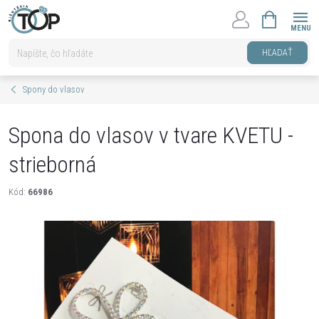
Prejsť
NÁKUPNÝ
na
KOŠÍK
obsah
HĽADAŤ
Spony do vlasov
Spona do vlasov v tvare KVETU -
strieborná
Kód:
66986