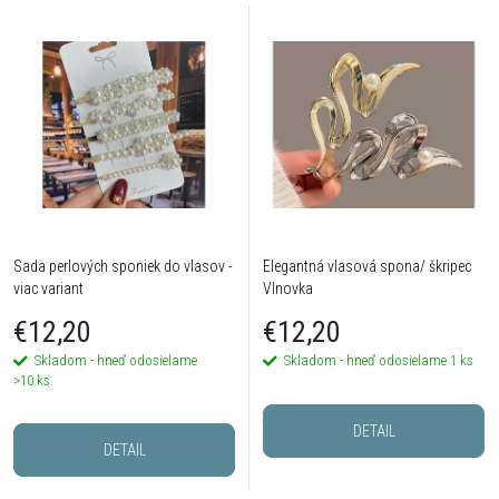
Sada perlových sponiek do vlasov -
Elegantná vlasová spona/ škripec
viac variant
Vlnovka
€12,20
€12,20
Skladom - hneď odosielame
Skladom - hneď odosielame
1 ks
>10 ks
DETAIL
DETAIL