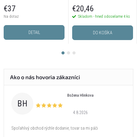
postriebrené
€37
€20,46
Na dotaz
Skladom - hneď odosielame
4 ks
DETAIL
DO KOŠÍKA
Božena Hlinkova
BH
4.8.2026
Spoľahlivý obchod rýchle dodanie, tovar sa mi páči