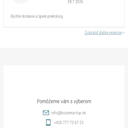
28.7.2026
Rýchle dodanie a šperk prekrásny,
Zobraziť ďalšie recenzie
Z
á
p
ä
t
info
@
bizuteria-top.sk
i
+420 777 72 67 23