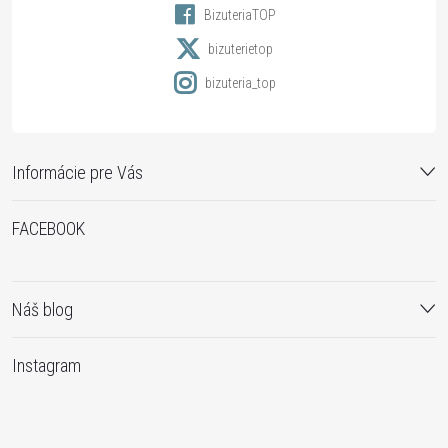
BizuteriaTOP
e
bizuterietop
bizuteria_top
Informácie pre Vás
FACEBOOK
Náš blog
Instagram