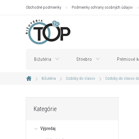
Prejsť
Obchodné podmienky
Podmienky ochrany osobných údajov
na
obsah
Bižutéria
Striebro
Prémiové k
Bižutéria
Ozdoby do vlasov
Ozdoby do vlasov 
Domov
B
Preskočiť
Kategórie
kategórie
o
Výpredaj
č