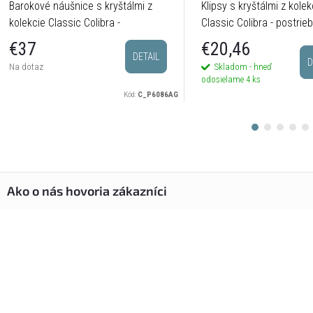
Barokové náušnice s kryštálmi z
Klipsy s kryštálmi z kolek
kolekcie Classic Colibra -
Classic Colibra - postrie
postriebrené
€20,46
€37
DETAIL
D
Skladom - hneď
Na dotaz
odosielame
4 ks
Kód:
C_P6086AG