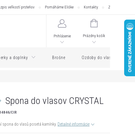
zpis veľkostí prsteňov
Pomáháme Eliške
Kontakty
Zásilkovna - pod
NÁKUPNÝ
KOŠÍK
Prázdny košík
Prihlásenie
erky a doplnky
Brošne
Ozdoby do vlasov
Spona do vlasov CRYSTAL
34846/CIR
í spona do vlasů posetá kamínky.
Detailné informácie