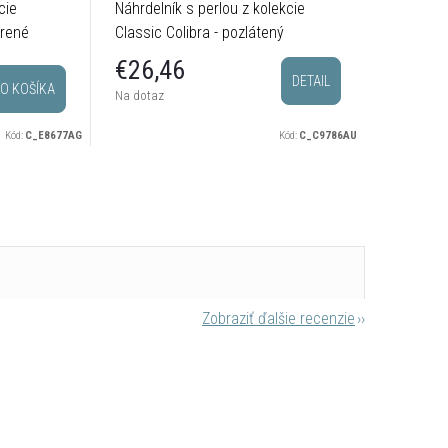
cie
Náhrdelník s perlou z kolekcie
Hladký n
brené
Classic Colibra - pozlátený
kolekcie 
postrieb
€28,
€26,46
DETAIL
O KOŠÍKA
Sklado
Na dotaz
odosielam
Kód:
C_E8677AG
Kód:
C_C9786AU
Zobraziť ďalšie recenzie