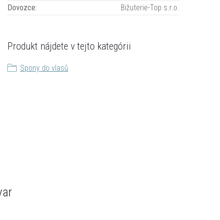
Dovozce
:
Bižuterie-Top s.r.o.
Produkt nájdete v tejto kategórii
Spony do vlasů
var