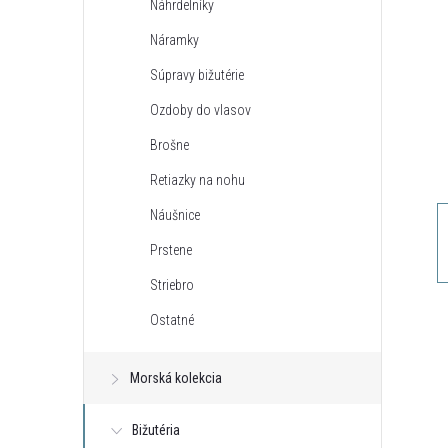
Náhrdelníky
n
Náramky
ý
Súpravy bižutérie
Ozdoby do vlasov
p
Brošne
a
Retiazky na nohu
Náušnice
n
Prstene
e
Striebro
Ostatné
l
Morská kolekcia
Bižutéria