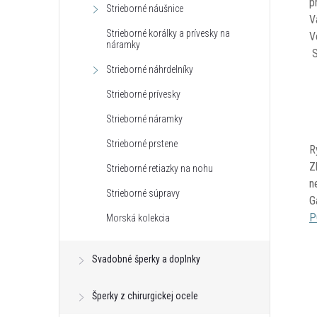
p
Strieborné náušnice
V
Strieborné korálky a prívesky na
V
náramky
S
Strieborné náhrdelníky
Strieborné prívesky
Strieborné náramky
Strieborné prstene
R
Z
Strieborné retiazky na nohu
n
Strieborné súpravy
G
P
Morská kolekcia
Svadobné šperky a doplnky
Šperky z chirurgickej ocele