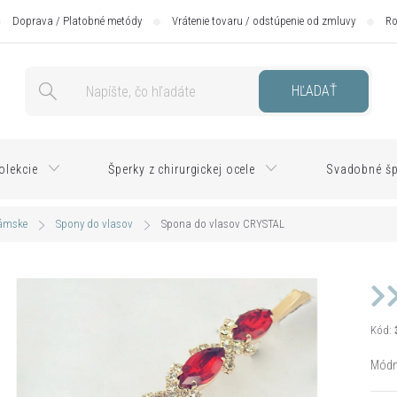
Doprava / Platobné metódy
Vrátenie tovaru / odstúpenie od zmluvy
Ro
HĽADAŤ
olekcie
Šperky z chirurgickej ocele
Svadobné šp
dámske
Spony do vlasov
Spona do vlasov CRYSTAL
Kód:
Módn