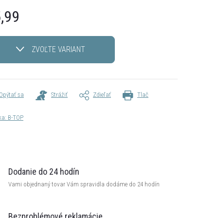
,99
otková
ZVOĽTE VARIANT
Opýtať sa
Strážiť
Zdieľať
Tlač
ka:
B-TOP
Dodanie do 24 hodín
Vami objednaný tovar Vám spravidla dodáme do 24 hodín
Bezproblémové reklamácie