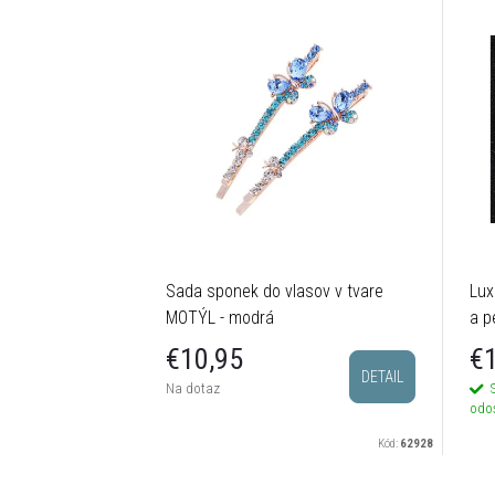
Sada sponek do vlasov v tvare
Lux
MOTÝL - modrá
a p
€10,95
€1
DETAIL
Na dotaz
odo
Kód:
62928