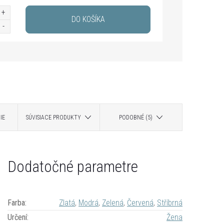
DO KOŠÍKA
IE
SÚVISIACE PRODUKTY
PODOBNÉ (5)
Dodatočné parametre
Farba
:
Zlatá
,
Modrá
,
Zelená
,
Červená
,
Stříbrná
Určení
:
Žena