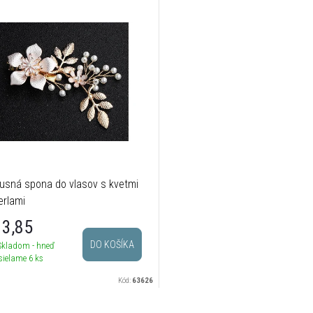
usná spona do vlasov s kvetmi
erlami
3,85
DO KOŠÍKA
Skladom - hneď
sielame
6 ks
Kód:
63626