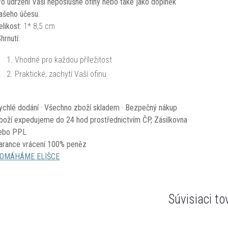
ro udržení Vaší neposlušné ofiny nebo také jako doplněk
ašeho účesu.
elikost:
1* 8
,5 cm
hrnutí:
Vhodné pro každou příležitost
Praktické, zachytí Vaší ofinu
ychlé dodání · Všechno zboží skladem · Bezpečný nákup
boží expedujeme do 24 hod prostřednictvím ČP, Zásilkovna
ebo PPL
arance vrácení 100% peněz
OMÁHÁME ELIŠCE
Súvisiaci to