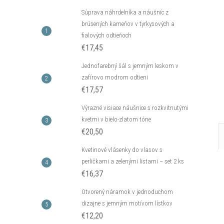
k s kryštálom z
Klipsy s guličkou z kolekcie Classic
Súprava náhrdelníka a náušníc z
ic Colibra -
Colibra - postriebrené
brúsených kameňov v tyrkysových a
€16,33
fialových odtieňoch
DO KOŠÍKA
DO KOŠÍKA
€17,45
neď
Skladom - hneď
odosielame
4 ks
Jednofarebný šál s jemným leskom v
Kód:
C_B14477AG
Kód:
C_E13561AG
zafírovo modrom odtieni
€17,57
Výrazné visiace náušnice s rozkvitnutými
kvetmi v bielo-zlatom tóne
€20,50
Kvetinové vlásenky do vlasov s
perličkami a zelenými listami – set 2 ks
€16,37
Otvorený náramok v jednoduchom
dizajne s jemným motívom lístkov
€12,20