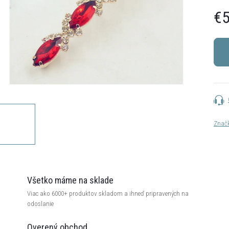
€5
Jedn
cena:
Znač
Všetko máme na sklade
Viac ako 6000+ produktov skladom a ihneď pripravených na
odoslanie
Overený obchod