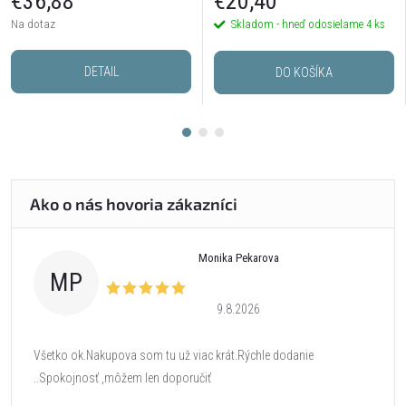
€36,88
€20,40
Na dotaz
Skladom - hneď odosielame
4 ks
DETAIL
DO KOŠÍKA
Monika Pekarova
MP
9.8.2026
Všetko ok.Nakupova som tu už viac krát.Rýchle dodanie
..Spokojnosť ,môžem len doporučiť