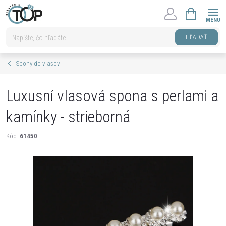
Prejsť
NÁKUPNÝ
na
KOŠÍK
obsah
HĽADAŤ
Spony do vlasov
Luxusní vlasová spona s perlami a
kamínky - strieborná
Kód:
61450