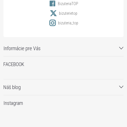
BizuteriaTOP
e
bizuterietop
bizuteria_top
Informácie pre Vás
FACEBOOK
Náš blog
Instagram