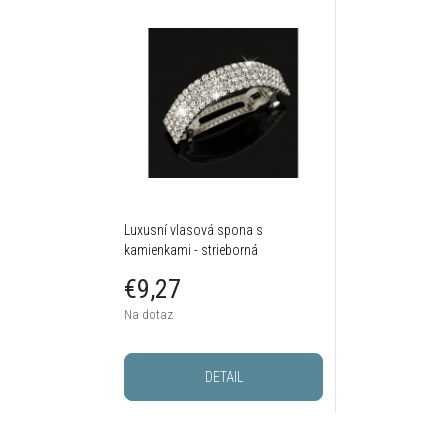
Luxusní vlasová spona s
kamienkami - strieborná
€9,27
Na dotaz
DETAIL