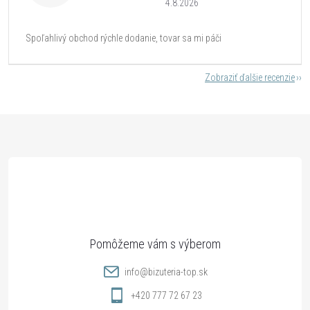
4.8.2026
Spoľahlivý obchod rýchle dodanie, tovar sa mi páči
Zobraziť ďalšie recenzie
Z
á
p
ä
t
info
@
bizuteria-top.sk
i
+420 777 72 67 23