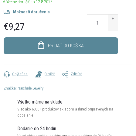
12.8.2026
Možnosti doručenia
€9,27
Jednotková
cena:
PRIDAŤ DO KOŠÍKA
Opýtať sa
Strážiť
Zdieľať
Značka:
Naishide Jewelry
Všetko máme na sklade
Viac ako 6000+ produktov skladom a ihneď pripravených na
odoslanie
Dodanie do 24 hodín
Vami objednaný tovar Vám spravidla dodáme do 24 hodín