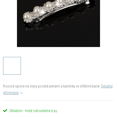
Kovová spona na vlasy posetá perlami a kamínky ve stříbrné barvě.
Detailné
informácie
Skladom - hneď odosielame
6 ks