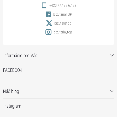
i
+420 777 72 67 23
BizuteriaTOP
e
bizuterietop
bizuteria_top
Informácie pre Vás
FACEBOOK
Náš blog
Instagram