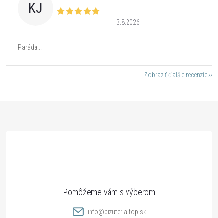
KJ
3.8.2026
Paráda...
Zobraziť ďalšie recenzie
Z
á
p
ä
t
info
@
bizuteria-top.sk