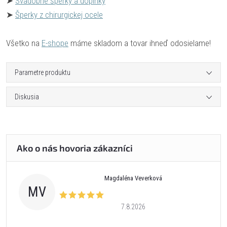
➤
Svadobné šperky a doplnky
➤
Šperky z chirurgickej ocele
Všetko na
E-shope
máme skladom a tovar ihneď odosielame!
Parametre produktu
Diskusia
Magdaléna Veverková
MV
7.8.2026