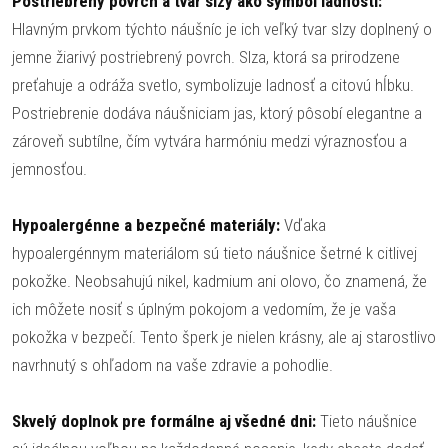
Postriebrený povrch a tvar slzy ako symbol ladnosti:
Hlavným prvkom týchto náušníc je ich veľký tvar slzy doplnený o
jemne žiarivý postriebrený povrch. Slza, ktorá sa prirodzene
preťahuje a odráža svetlo, symbolizuje ladnosť a citovú hĺbku.
Postriebrenie dodáva náušniciam jas, ktorý pôsobí elegantne a
zároveň subtílne, čím vytvára harmóniu medzi výraznosťou a
jemnosťou.
Hypoalergénne a bezpečné materiály:
Vďaka
hypoalergénnym materiálom sú tieto náušnice šetrné k citlivej
pokožke. Neobsahujú nikel, kadmium ani olovo, čo znamená, že
ich môžete nosiť s úplným pokojom a vedomím, že je vaša
pokožka v bezpečí. Tento šperk je nielen krásny, ale aj starostlivo
navrhnutý s ohľadom na vaše zdravie a pohodlie.
Skvelý doplnok pre formálne aj všedné dni:
Tieto náušnice