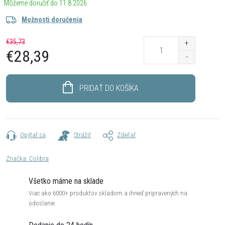
11.8.2026
Možnosti doručenia
€35,73
€28,39
Jednotková
cena:
PRIDAŤ DO KOŠÍKA
Opýtať sa
Strážiť
Zdieľať
Značka:
Colibra
Všetko máme na sklade
Viac ako 6000+ produktov skladom a ihneď pripravených na
odoslanie