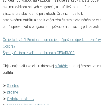
sú ideálnou voľbou na každodenné nosenie, kedy chcete dodať
svojmu vzhľadu nádych elegancie, ale sú tiež dostatočne
výrazné pre slávnostné príležitosti. Či už ich nosíte k
pracovnému outfitu alebo k večerným šatám, tieto náušnice vás
budú sprevádzať s eleganciou a pôvabom pri každej príležitosti.
Čo je to kryštál Preciosa a prečo je spájaný so šperkami značky
Colibra?
Šperky Colibra: Kvalita a ochrana s CERARMOR
Objav najnovšiu kolekciu dámskej
bižutérie
a dodaj šmrnc tvojmu
outfitu:
➤
Striebro
➤
Brošne
➤
Ozdoby do vlasov