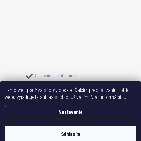
Sledovať na Instagrame
Tento web používa súbory cookie. Ďalším prechádzaním tohto
Bižuterie TOP
Vše k mobilu
Mobil příslušenství
Bižutéria Yvon
webu vyjadrujete súhlas s ich používaním. Viac informácií
tu
.
Issa-Garden
Nastavenie
Copyright 2017-2026
Bižutéria TOP
. Všetky práva vyhradené.
Súhlasím
Vytvoril Shoptet