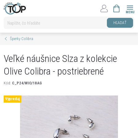
Prejsť
NÁKUPNÝ
na
KOŠÍK
obsah
HĽADAŤ
Šperky Colibra
Veľké náušnice Slza z kolekcie
Olive Colibra - postriebrené
Kód:
C_P24/WIO/18AG
Výpredaj