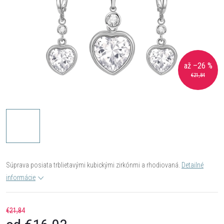
až –26 %
€21,84
Súprava posiata trblietavými kubickými zirkónmi a rhodiovaná.
Detailné
informácie
€21,84