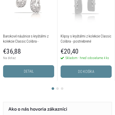
Barokové náušnice s kryštálmi z
Klipsy s kryštálmi z kolekcie Classic
kolekcie Classic Colibra -
Colibra - postriebrené
postriebrené
€36,88
€20,40
Na dotaz
Skladom - hneď odosielame
4 ks
DETAIL
DO KOŠÍKA