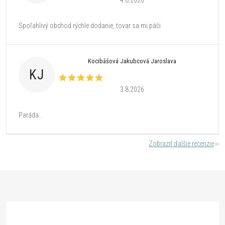
4.8.2026
Spoľahlivý obchod rýchle dodanie, tovar sa mi páči
Kocibášová Jakubcová Jaroslava
KJ
3.8.2026
Paráda...
Zobraziť ďalšie recenzie
Z
á