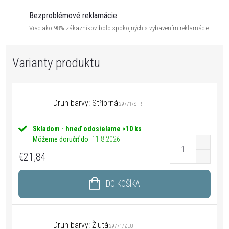
Bezproblémové reklamácie
Viac ako 98% zákazníkov bolo spokojných s vybavením reklamácie
Druh barvy: Stříbrná
29771/STR
Skladom - hneď odosielame
>10 ks
Môžeme doručiť do
11.8.2026
€21,84
DO KOŠÍKA
Druh barvy: Žlutá
29771/ZLU