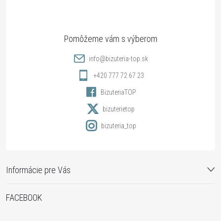
p
ä
t
info
@
bizuteria-top.sk
i
+420 777 72 67 23
BizuteriaTOP
e
bizuterietop
bizuteria_top
Informácie pre Vás
FACEBOOK