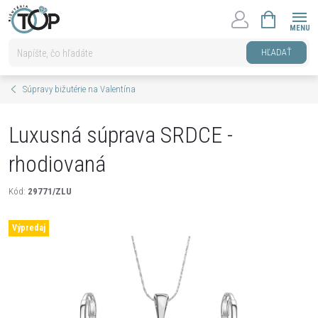
Prejsť
NÁKUPNÝ
na
KOŠÍK
obsah
HĽADAŤ
Súpravy bižutérie na Valentína
Luxusná súprava SRDCE -
rhodiovaná
Kód:
29771/ZLU
Výpredaj