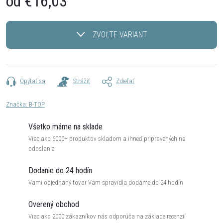
od
€16,03
Jednotková
cena:
ZVOĽTE VARIANT
Opýtať sa
Strážiť
Zdieľať
Značka:
B-TOP
Všetko máme na sklade
Viac ako 6000+ produktov skladom a ihneď pripravených na
odoslanie
Dodanie do 24 hodín
Vami objednaný tovar Vám spravidla dodáme do 24 hodín
Overený obchod
Viac ako 2000 zákazníkov nás odporúča na základe recenzií