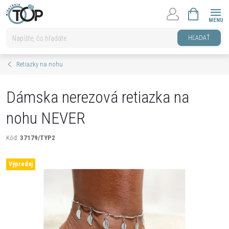
Prejsť
NÁKUPNÝ
na
KOŠÍK
obsah
HĽADAŤ
Retiazky na nohu
Dámska nerezová retiazka na
nohu NEVER
Kód:
37179/TYP2
Výpredaj