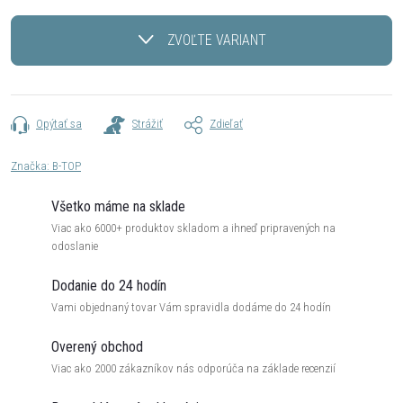
Jednotková
cena:
ZVOĽTE VARIANT
Opýtať sa
Strážiť
Zdieľať
Značka:
B-TOP
Všetko máme na sklade
Viac ako 6000+ produktov skladom a ihneď pripravených na
odoslanie
Dodanie do 24 hodín
Vami objednaný tovar Vám spravidla dodáme do 24 hodín
Overený obchod
Viac ako 2000 zákazníkov nás odporúča na základe recenzií