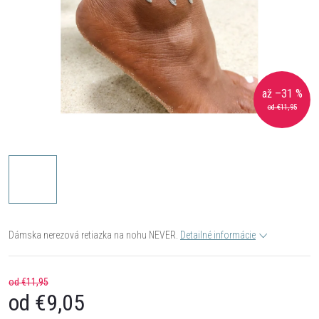
až –31 %
od €11,95
Dámska nerezová retiazka na nohu NEVER.
Detailné informácie
od €11,95
od
€9,05