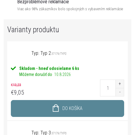
Bezproblémové reklamácie
Viac ako 98% zákazníkov bolo spokojných s vybavením reklamácie
Typ: Typ 2
37179/TYP2
Skladom - hneď odosielame
6 ks
Môžeme doručiť do
10.8.2026
€13,23
€9,05
DO KOŠÍKA
Typ: Typ 3
37179/TYP3