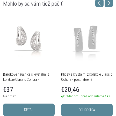
Barokové náušnice s kryštálmi z
Klipsy s kryštálmi z kolekcie Classic
kolekcie Classic Colibra -
Colibra - postriebrené
postriebrené
€37
€20,46
Na dotaz
Skladom - hneď odosielame
4 ks
DETAIL
DO KOŠÍKA