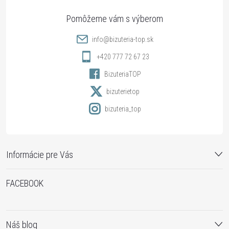
ä
t
info
@
bizuteria-top.sk
i
+420 777 72 67 23
BizuteriaTOP
e
bizuterietop
bizuteria_top
Informácie pre Vás
FACEBOOK
Náš blog