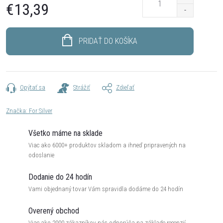
€13,39
Jednotková
cena:
PRIDAŤ DO KOŠÍKA
Opýtať sa
Strážiť
Zdieľať
Značka:
For Silver
Všetko máme na sklade
Viac ako 6000+ produktov skladom a ihneď pripravených na
odoslanie
Dodanie do 24 hodín
Vami objednaný tovar Vám spravidla dodáme do 24 hodín
Overený obchod
Viac ako 2000 zákazníkov nás odporúča na základe recenzií