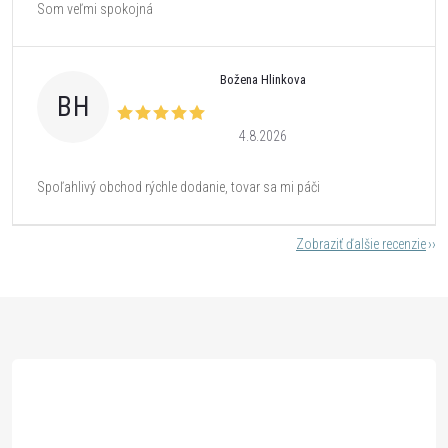
Som veľmi spokojná
Božena Hlinkova
BH
4.8.2026
Spoľahlivý obchod rýchle dodanie, tovar sa mi páči
Zobraziť ďalšie recenzie
Z
á
p