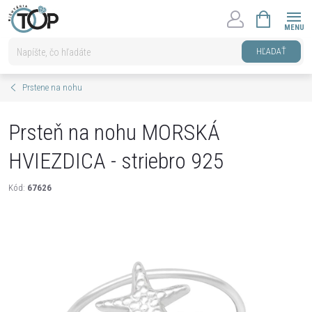
Prejsť
NÁKUPNÝ
na
KOŠÍK
obsah
HĽADAŤ
Prstene na nohu
Prsteň na nohu MORSKÁ
HVIEZDICA - striebro 925
Kód:
67626