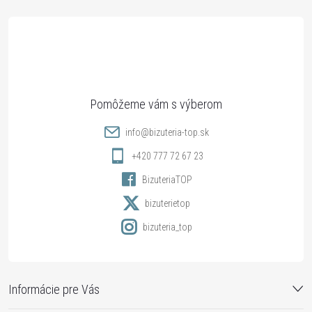
á
p
ä
t
info
@
bizuteria-top.sk
i
+420 777 72 67 23
BizuteriaTOP
e
bizuterietop
bizuteria_top
Informácie pre Vás