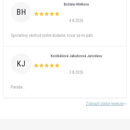
Božena Hlinkova
BH
4.8.2026
Spoľahlivý obchod rýchle dodanie, tovar sa mi páči
Kocibášová Jakubcová Jaroslava
KJ
3.8.2026
Paráda...
Zobraziť ďalšie recenzie
Z