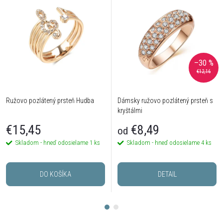
–30 %
€12,16
Ružovo pozlátený prsteň Hudba
Dámsky ružovo pozlátený prsteň s
kryštálmi
€15,45
€8,49
od
Skladom - hneď odosielame
1 ks
Skladom - hneď odosielame
4 ks
DO KOŠÍKA
DETAIL