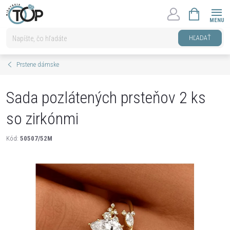
Prejsť
NÁKUPNÝ
na
KOŠÍK
obsah
HĽADAŤ
Prstene dámske
Sada pozlátených prsteňov 2 ks
so zirkónmi
Kód:
50507/52M