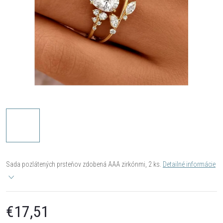
Sada pozlátených prsteňov zdobená AAA zirkónmi, 2 ks.
Detailné informácie
€17,51