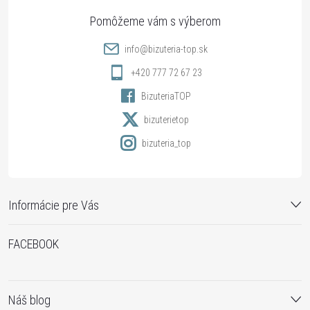
ä
p
i
e
t
r
info
@
bizuteria-top.sk
v
i
+420 777 72 67 23
k
BizuteriaTOP
e
bizuterietop
y
bizuteria_top
v
ý
Informácie pre Vás
p
i
FACEBOOK
s
u
Náš blog