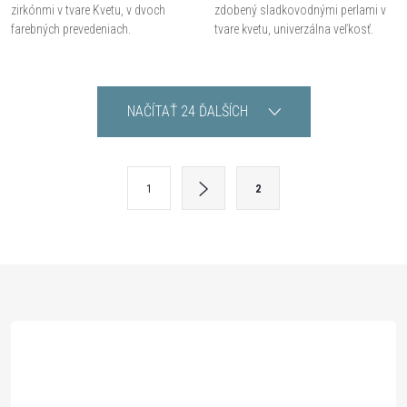
zirkónmi v tvare Kvetu, v dvoch
zdobený sladkovodnými perlami v
farebných prevedeniach.
tvare kvetu, univerzálna veľkosť.
O
NAČÍTAŤ 24 ĎALŠÍCH
v
l
S
1
2
t
á
r
d
á
Z
a
n
k
c
á
o
i
v
p
a
e
n