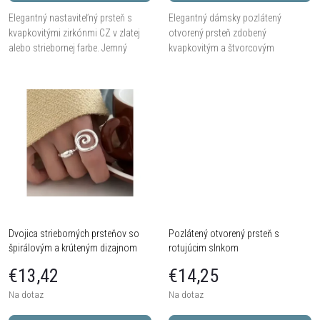
o
d
Elegantný nastaviteľný prsteň s
Elegantný dámsky pozlátený
d
kvapkovitými zirkónmi CZ v zlatej
otvorený prsteň zdobený
u
alebo striebornej farbe. Jemný
kvapkovitým a štvorcovým
dámsky šperk z medi, ideálny na
kryštálom vo farbe šampanského a
u
každodenné nosenie i slávnostné
perlou.
k
príležitosti.
k
t
t
o
o
v
v
Dvojica strieborných prsteňov so
Pozlátený otvorený prsteň s
špirálovým a krúteným dizajnom
rotujúcim slnkom
€13,42
€14,25
Na dotaz
Na dotaz