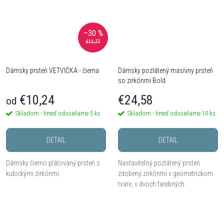
–30 %
€11,77
Dámsky prsteň VETVIČKA - čierna
Dámsky pozlátený masívny prsteň
so zirkónmi Bold
€10,24
€24,58
od
Skladom - hneď odosielame
5 ks
Skladom - hneď odosielame
10 ks
DETAIL
DETAIL
Dámsky čierno plátovaný prsteň s
Nastaviteľný pozlátený prsteň
kubickými zirkónmi.
zdobený zirkónmi v geometrickom
tvare, v dvoch farebných
prevedeniach.