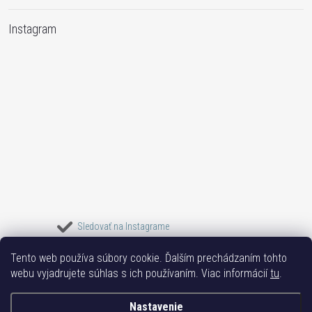
Instagram
Sledovať na Instagrame
Tento web používa súbory cookie. Ďalším prechádzaním tohto
Bižuterie TOP
Vše k mobilu
Mobil příslušenství
Bižutéria Yvon
webu vyjadrujete súhlas s ich používaním. Viac informácií
tu
.
Issa-Garden
Nastavenie