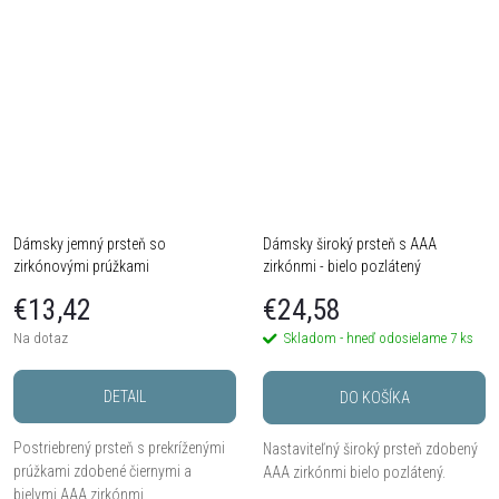
Dámsky jemný prsteň so
Dámsky široký prsteň s AAA
zirkónovými prúžkami
zirkónmi - bielo pozlátený
€13,42
€24,58
Na dotaz
Skladom - hneď odosielame
7 ks
DETAIL
DO KOŠÍKA
Postriebrený prsteň s prekríženými
Nastaviteľný široký prsteň zdobený
prúžkami zdobené čiernymi a
AAA zirkónmi bielo pozlátený.
bielymi AAA zirkónmi.