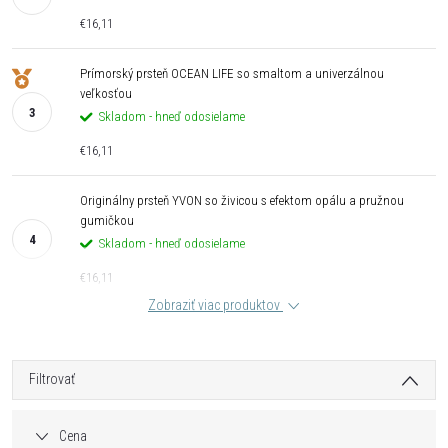
€16,11
Prímorský prsteň OCEAN LIFE so smaltom a univerzálnou
veľkosťou
Skladom - hneď odosielame
€16,11
Originálny prsteň YVON so živicou s efektom opálu a pružnou
gumičkou
Skladom - hneď odosielame
€16,11
Zobraziť viac produktov
Filtrovať
Cena