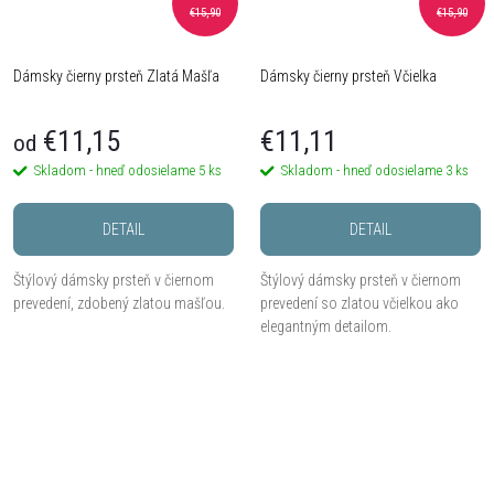
€15,90
€15,90
Dámsky čierny prsteň Zlatá Mašľa
Dámsky čierny prsteň Včielka
€11,15
€11,11
od
Skladom - hneď odosielame
5 ks
Skladom - hneď odosielame
3 ks
DETAIL
DETAIL
Štýlový dámsky prsteň v čiernom
Štýlový dámsky prsteň v čiernom
prevedení, zdobený zlatou mašľou.
prevedení so zlatou včielkou ako
elegantným detailom.