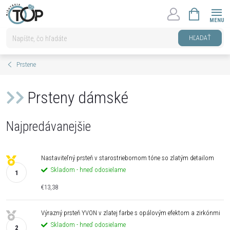
Prejsť
NÁKUPNÝ
na
KOŠÍK
obsah
HĽADAŤ
Prstene
Prsteny dámské
Najpredávanejšie
Nastaviteľný prsteň v starostriebornom tóne so zlatým detailom
Skladom - hneď odosielame
€13,38
Výrazný prsteň YVON v zlatej farbe s opálovým efektom a zirkónmi
Skladom - hneď odosielame