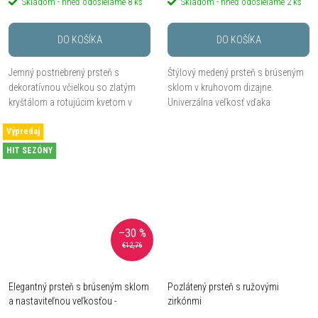
Skladom - hneď odosielame
8 ks
Skladom - hneď odosielame
2 ks
DO KOŠÍKA
DO KOŠÍKA
Jemný postriebrený prsteň s
Štýlový medený prsteň s brúseným
dekoratívnou včielkou so zlatým
sklom v kruhovom dizajne.
kryštálom a rotujúcim kvetom v
Univerzálna veľkosť vďaka
zlatom tóne.
pružnému uchyteniu.
Výpredaj
HIT SEZÓNY
–30 %
€12,76
Elegantný prsteň s brúseným sklom
Pozlátený prsteň s ružovými
a nastaviteľnou veľkosťou -
zirkónmi
strieborný