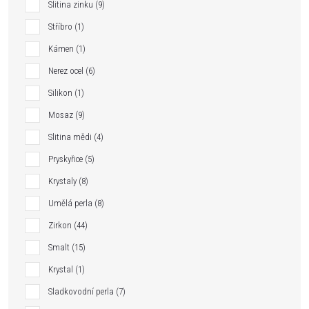
Slitina zinku
9
Stříbro
1
Kámen
1
Nerez ocel
6
Silikon
1
Mosaz
9
Slitina mědi
4
Pryskyřice
5
Krystaly
8
Umělá perla
8
Zirkon
44
Smalt
15
Krystal
1
Sladkovodní perla
7