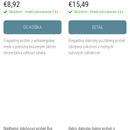
€8,92
€15,49
Skladom - hneď odosielame
5 ks
Skladom - hneď odosielame
3 ks
DO KOŠÍKA
DETAIL
Elegantný prsteň z antialergickej
Elegantný dámsky pozlátený prsteň
medi s precízne brúseným sklom.
zdobený zirkónmi v nežných
Univerzálna veľkosť vďaka
ružových odtieňoch.
pružnému uchyteniu.
Nádherný zirkónový prsteň Big
Retro dámsky čierny prsteň s