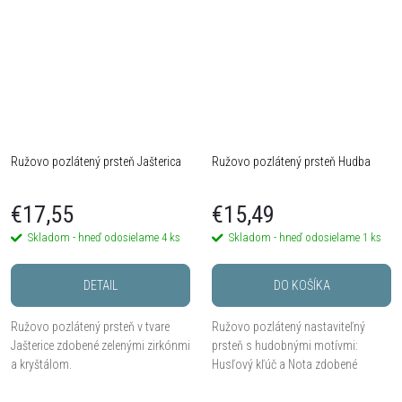
Ružovo pozlátený prsteň Jašterica
Ružovo pozlátený prsteň Hudba
€17,55
€15,49
Skladom - hneď odosielame
4 ks
Skladom - hneď odosielame
1 ks
DETAIL
DO KOŠÍKA
Ružovo pozlátený prsteň v tvare
Ružovo pozlátený nastaviteľný
Jašterice zdobené zelenými zirkónmi
prsteň s hudobnými motívmi:
a kryštálom.
Husľový kľúč a Nota zdobené
zirkónmi.