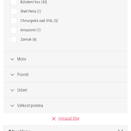
Bižuterní kov
42
Shell Perla
1
Chirurgická ocel 316L
5
Amazonit
1
Zamak
6
Motiv
Povrch
Určení
Veľkosť prsteňa
Vymazať filtre