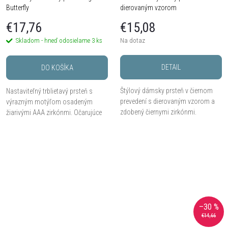
Butterfly
dierovaným vzorom
€17,76
€15,08
Skladom - hneď odosielame
3 ks
Na dotaz
DETAIL
DO KOŠÍKA
Štýlový dámsky prsteň v čiernom
Nastaviteľný trblietavý prsteň s
prevedení s dierovaným vzorom a
výrazným motýľom osadeným
zdobený čiernymi zirkónmi.
žiarivými AAA zirkónmi. Očarujúce
doplnok pre milovníčky elegancie a
lesku.
–30 %
€14,66