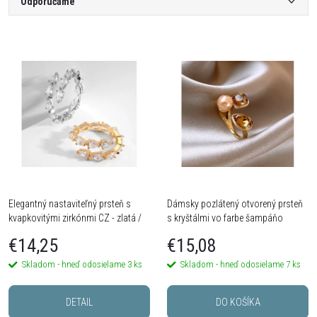
R
Odporúčame
a
Najlacnejšie
V
Najdrahšie
d
ý
Najpredávanejšie
e
Abecedne
p
n
i
i
s
Elegantný nastaviteľný prsteň s
Dámsky pozlátený otvorený prsteň
e
kvapkovitými zirkónmi CZ - zlatá /
s kryštálmi vo farbe šampáňo
p
strieborná
p
€14,25
€15,08
r
Skladom - hneď odosielame
3 ks
Skladom - hneď odosielame
7 ks
r
o
DETAIL
DO KOŠÍKA