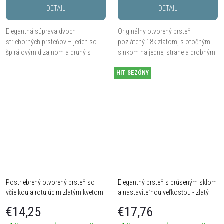
DETAIL
DETAIL
Elegantná súprava dvoch
Originálny otvorený prsteň
strieborných prsteňov – jeden so
pozlátený 18k zlatom, s otočným
špirálovým dizajnom a druhý s
slnkom na jednej strane a drobným
jemne krúteným vzorom.
zirkónom na druhej.
HIT SEZÓNY
Postriebrený otvorený prsteň so
Elegantný prsteň s brúseným sklom
včielkou a rotujúcim zlatým kvetom
a nastaviteľnou veľkosťou - zlatý
€14,25
€17,76