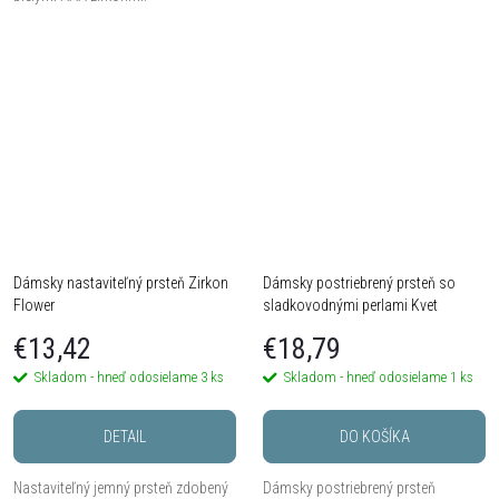
Dámsky nastaviteľný prsteň Zirkon
Dámsky postriebrený prsteň so
Flower
sladkovodnými perlami Kvet
€13,42
€18,79
Skladom - hneď odosielame
3 ks
Skladom - hneď odosielame
1 ks
DETAIL
DO KOŠÍKA
Nastaviteľný jemný prsteň zdobený
Dámsky postriebrený prsteň