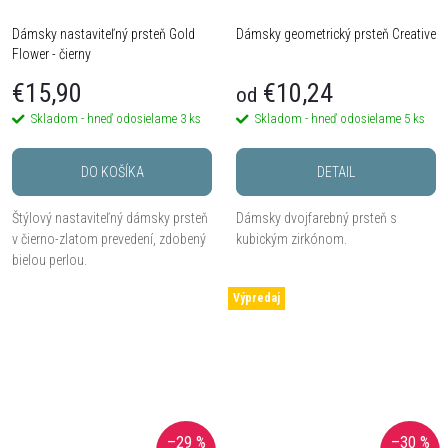
Dámsky nastaviteľný prsteň Gold
Dámsky geometrický prsteň Creative
Flower - čierny
€15,90
€10,24
od
Skladom - hneď odosielame
3 ks
Skladom - hneď odosielame
5 ks
DO KOŠÍKA
DETAIL
Štýlový nastaviteľný dámsky prsteň
Dámsky dvojfarebný prsteň s
v čierno-zlatom prevedení, zdobený
kubickým zirkónom.
bielou perlou.
Výpredaj
–29 %
–30 %