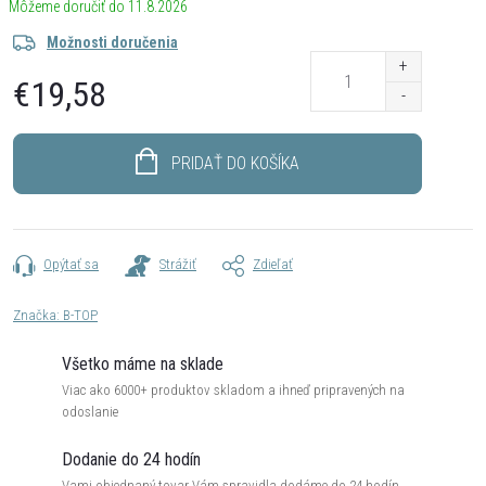
11.8.2026
Možnosti doručenia
€19,58
Jednotková
cena:
PRIDAŤ DO KOŠÍKA
Opýtať sa
Strážiť
Zdieľať
Značka:
B-TOP
Všetko máme na sklade
Viac ako 6000+ produktov skladom a ihneď pripravených na
odoslanie
Dodanie do 24 hodín
Vami objednaný tovar Vám spravidla dodáme do 24 hodín