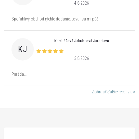
4.8.2026
Spoľahlivý obchod rýchle dodanie, tovar sa mi páči
Kocibášová Jakubcová Jaroslava
KJ
3.8.2026
Paráda...
Zobraziť ďalšie recenzie
Z
á