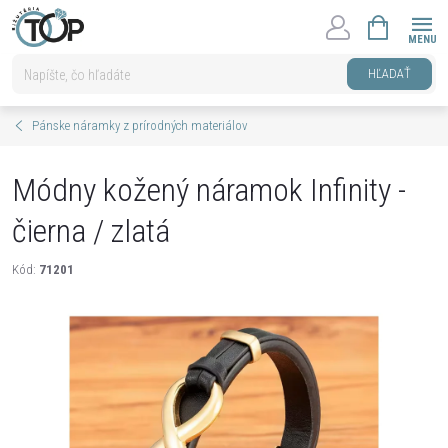
Prejsť
NÁKUPNÝ
na
KOŠÍK
obsah
HĽADAŤ
Pánske náramky z prírodných materiálov
Módny kožený náramok Infinity -
čierna / zlatá
Kód:
71201