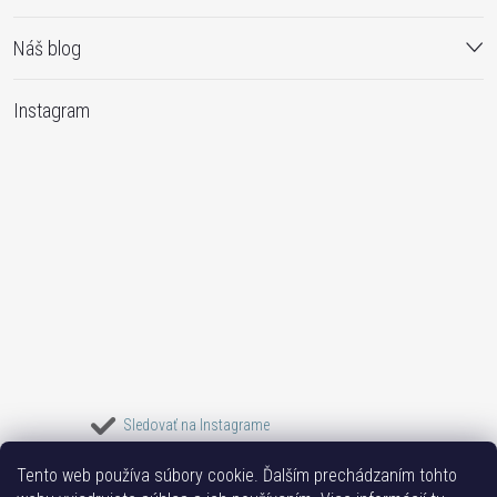
Náš blog
Instagram
Sledovať na Instagrame
Tento web používa súbory cookie. Ďalším prechádzaním tohto
Bižuterie TOP
Vše k mobilu
Mobil příslušenství
Bižutéria Yvon