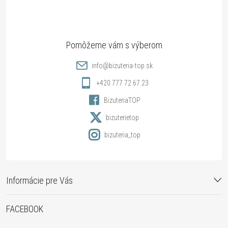
p
ä
t
info
@
bizuteria-top.sk
i
+420 777 72 67 23
BizuteriaTOP
e
bizuterietop
bizuteria_top
Informácie pre Vás
FACEBOOK