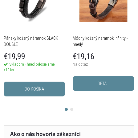
Pánsky kožený náramok BLACK
Módny kožený náramok Infinity -
DOUBLE
hnedý
€19,99
€19,16
Skladom - hneď odosielame
Na dotaz
>10 ks
DETAIL
DO KOŠÍKA