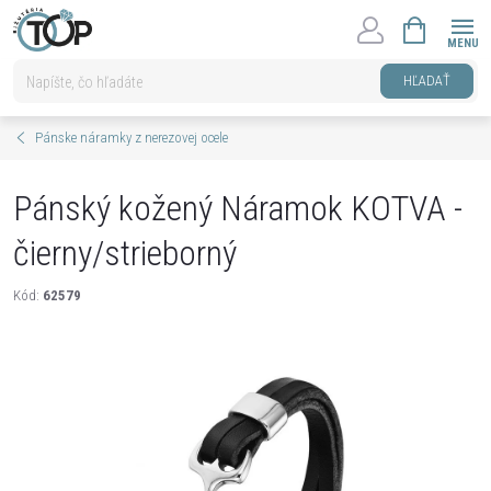
Prejsť
NÁKUPNÝ
na
KOŠÍK
obsah
HĽADAŤ
Pánske náramky z nerezovej ocele
Pánský kožený Náramok KOTVA -
čierny/strieborný
Kód:
62579