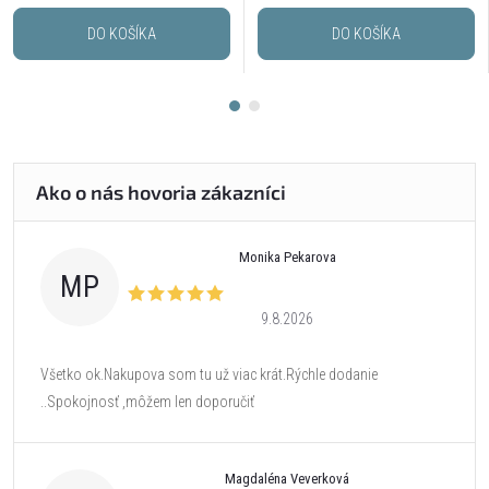
DO KOŠÍKA
DO KOŠÍKA
Monika Pekarova
MP
9.8.2026
Všetko ok.Nakupova som tu už viac krát.Rýchle dodanie
..Spokojnosť ,môžem len doporučiť
Magdaléna Veverková