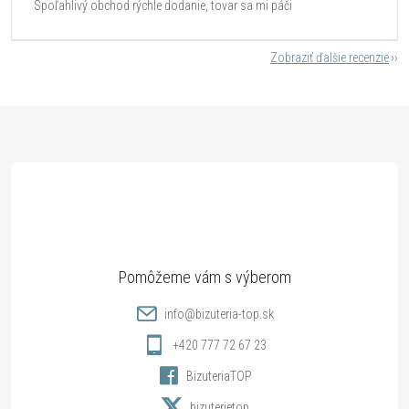
Spoľahlivý obchod rýchle dodanie, tovar sa mi páči
Zobraziť ďalšie recenzie
Z
á
p
ä
t
info
@
bizuteria-top.sk
i
+420 777 72 67 23
BizuteriaTOP
e
bizuterietop