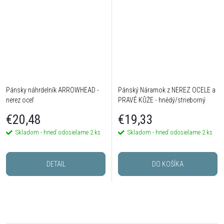
Pánsky náhrdelník ARROWHEAD -
Pánský Náramok z NEREZ OCELE a
nerez oceľ
PRAVÉ KŮŽE - hnědý/strieborný
€20,48
€19,33
Skladom - hneď odosielame
2 ks
Skladom - hneď odosielame
2 ks
DETAIL
DO KOŠÍKA