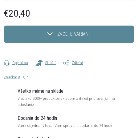
€20,40
Jednotková
cena:
ZVOĽTE VARIANT
Opýtať sa
Strážiť
Zdieľať
Značka:
B-TOP
Všetko máme na sklade
Viac ako 6000+ produktov skladom a ihneď pripravených na
odoslanie
Dodanie do 24 hodín
Vami objednaný tovar Vám spravidla dodáme do 24 hodín