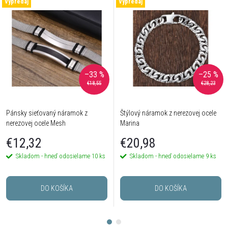
Výpredaj
Výpredaj
–33 %
–25 %
€18,55
€28,23
Pánsky sieťovaný náramok z
Štýlový náramok z nerezovej ocele
nerezovej ocele Mesh
Marina
€12,32
€20,98
Skladom - hneď odosielame
10 ks
Skladom - hneď odosielame
9 ks
DO KOŠÍKA
DO KOŠÍKA