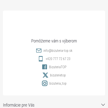
Z
á
p
ä
t
info
@
bizuteria-top.sk
i
+420 777 72 67 23
BizuteriaTOP
e
bizuterietop
bizuteria_top
Informácie pre Vás