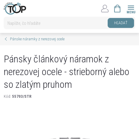
Prejsť
NÁKUPNÝ
na
KOŠÍK
obsah
HĽADAŤ
Pánske náramky z nerezovej ocele
Pánsky článkový náramok z
nerezovej ocele - strieborný alebo
so zlatým pruhom
Kód:
55703/STR