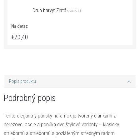
Druh barvy: Zlatá
55703/ZLA
Na dotaz
€20,40
Popis produktu
Podrobný popis
Tento elegantný pánsky náramok je tvorený článkami z
nerezovej ocele a ponúka dve štýlové varianty – klasicky
striebornú a striebornú s pozláteným stredným radom.