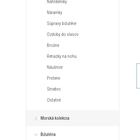
Náhrdelníky
n
Náramky
ý
Súpravy bižutérie
Ozdoby do vlasov
p
Brošne
a
Retiazky na nohu
Náušnice
n
Prstene
e
Striebro
Ostatné
l
Morská kolekcia
Bižutéria