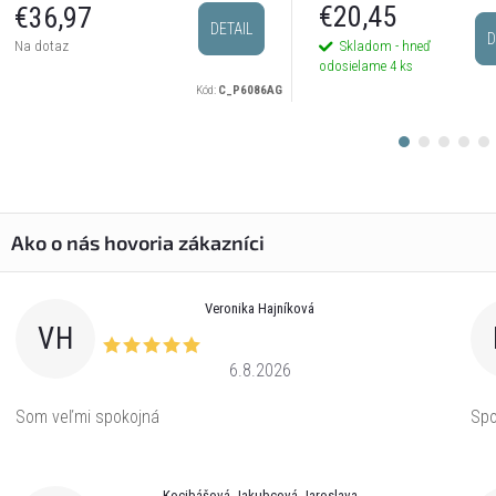
postriebrené
€20,45
€36,97
DETAIL
D
Skladom - hneď
Na dotaz
odosielame
4 ks
Kód:
C_P6086AG
Veronika Hajníková
VH
6.8.2026
Som veľmi spokojná
Spo
Kocibášová Jakubcová Jaroslava