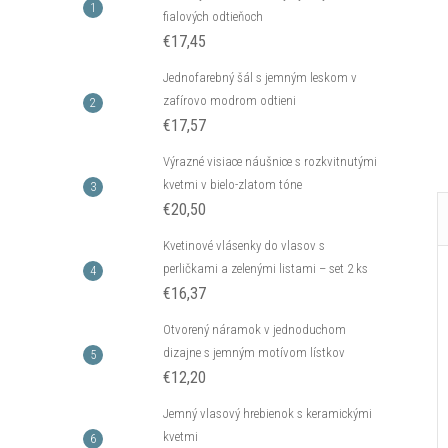
€16,32
fialových odtieňoch
DO KOŠÍKA
DO KOŠÍKA
€17,45
neď
Skladom - hneď
odosielame
4 ks
Jednofarebný šál s jemným leskom v
Kód:
C_B14477AG
Kód:
C_E13561AG
zafírovo modrom odtieni
€17,57
Výrazné visiace náušnice s rozkvitnutými
kvetmi v bielo-zlatom tóne
€20,50
Kvetinové vlásenky do vlasov s
perličkami a zelenými listami – set 2 ks
€16,37
Otvorený náramok v jednoduchom
dizajne s jemným motívom lístkov
€12,20
Jemný vlasový hrebienok s keramickými
kvetmi