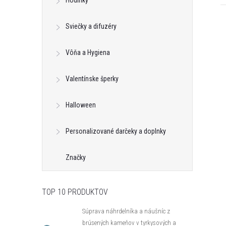
Hodinky
Sviečky a difuzéry
Vôňa a Hygiena
Valentínske šperky
Halloween
Personalizované darčeky a doplnky
Značky
TOP 10 PRODUKTOV
k s kryštálom z
Klipsy s guličkou z kolekcie Classic
Súprava náhrdelníka a náušníc z
ic Colibra -
Colibra - postriebrené
brúsených kameňov v tyrkysových a