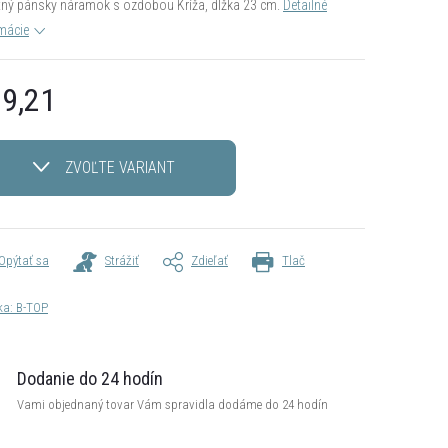
tný pánsky náramok s ozdobou Kríža, dĺžka 23 cm.
Detailné
mácie
9,21
otková
ZVOĽTE VARIANT
Opýtať sa
Strážiť
Zdieľať
Tlač
ka:
B-TOP
Dodanie do 24 hodín
Vami objednaný tovar Vám spravidla dodáme do 24 hodín