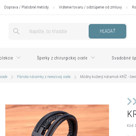
Doprava / Platobné metódy
Vrátenie tovaru / odstúpenie od zmluvy
Ro
HĽADAŤ
olekcie
Šperky z chirurgickej ocele
Svadobné šp
ocele
Pánske náramky z nerezovej ocele
Módny kožený náramok KRÍŽ - čier
KR
Kód: