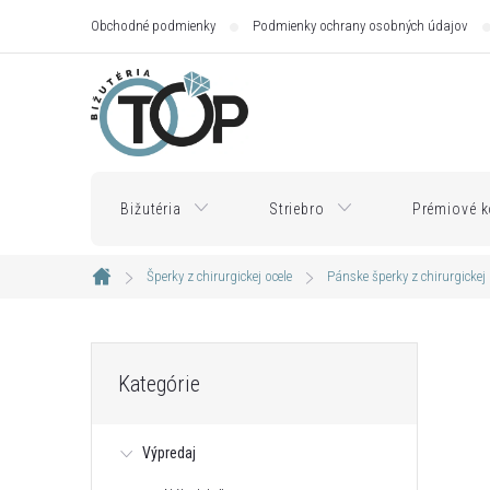
Prejsť
Obchodné podmienky
Podmienky ochrany osobných údajov
na
obsah
Bižutéria
Striebro
Prémiové k
Šperky z chirurgickej ocele
Pánske šperky z chirurgickej 
Domov
B
Preskočiť
Kategórie
kategórie
o
Výpredaj
č