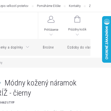
zpis veľkostí prsteňov
Pomáháme Eliške
Kontakty
Zásilkovna - pod
NÁKUPNÝ
KOŠÍK
Prázdny košík
Prihlásenie
erky a doplnky
Brošne
Ozdoby do vlasov
ny
Módny kožený náramok
ÍŽ - čierny
34621/TYP