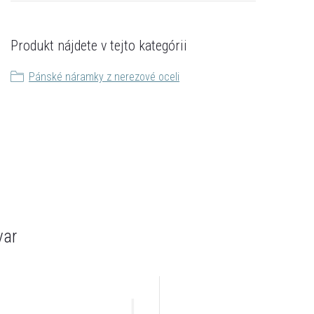
Produkt nájdete v tejto kategórii
ný nákup

Pánské náramky z nerezové oceli
 PPL, Zásielkovňa.

var