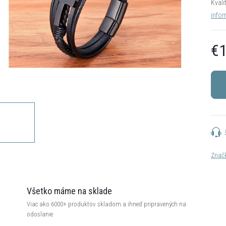
Kvali
infor
€1
Jedn
cena:
Znač
Všetko máme na sklade
Viac ako 6000+ produktov skladom a ihneď pripravených na
odoslanie