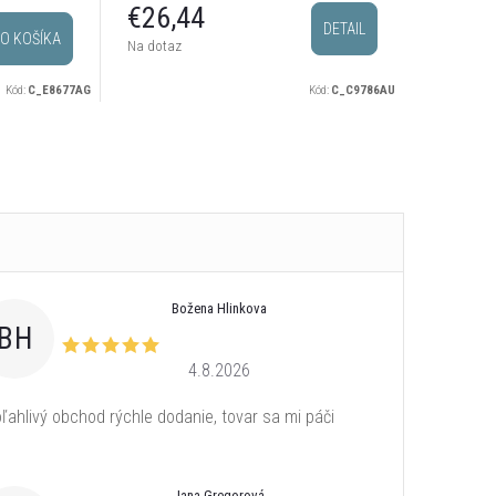
postrieb
€28,
€26,44
DETAIL
O KOŠÍKA
Sklado
Na dotaz
odosielam
Kód:
C_E8677AG
Kód:
C_C9786AU
Božena Hlinkova
BH
4.8.2026
ľahlivý obchod rýchle dodanie, tovar sa mi páči
Jana Gregorová