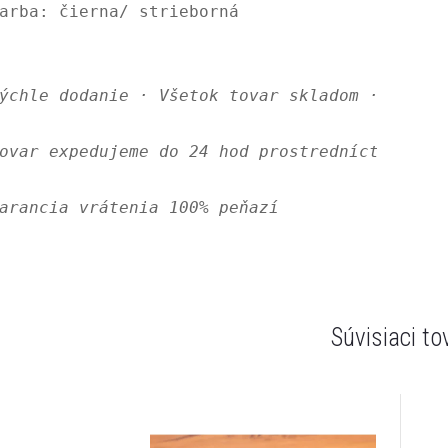
arba:
 čierna/ strieborná

ýchle dodanie · Všetok tovar skladom · Bezpeč
ovar expedujeme do 24 hod prostredníctvom ČP,
arancia vrátenia 100% peňazí
Súvisiaci to