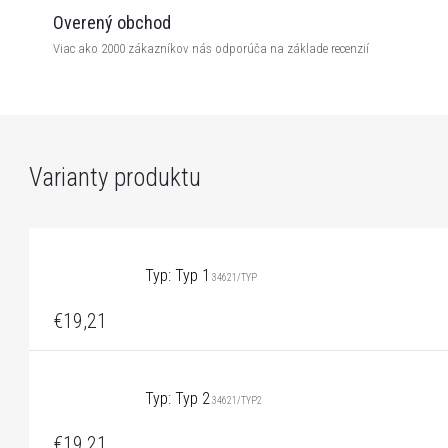
Overený obchod
Viac ako 2000 zákazníkov nás odporúča na základe recenzií
Typ: Typ 1
34621/TYP
€19,21
Typ: Typ 2
34621/TYP2
€19,21