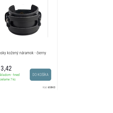
sky kožený náramok - čierny
3,42
DO KOŠÍKA
Skladom - hneď
sielame
7 ks
Kód:
65843