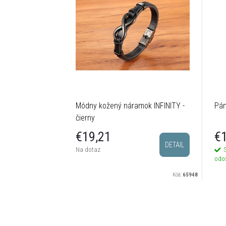
Módny kožený náramok INFINITY -
Pán
čierny
€19,21
€1
DETAIL
Na dotaz
odo
Kód:
65948