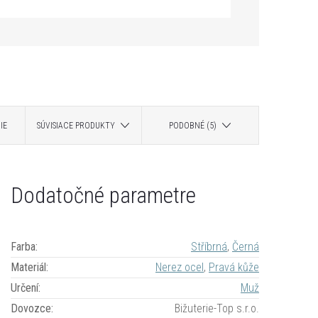
IE
SÚVISIACE PRODUKTY
PODOBNÉ (5)
Dodatočné parametre
ovej ocele a pravej kože. Je skvelým darčekom
Farba
:
Stříbrná
,
Černá
Materiál
:
Nerez ocel
,
Pravá kůže
Určení
:
Muž
Dovozce
:
Bižuterie-Top s.r.o.