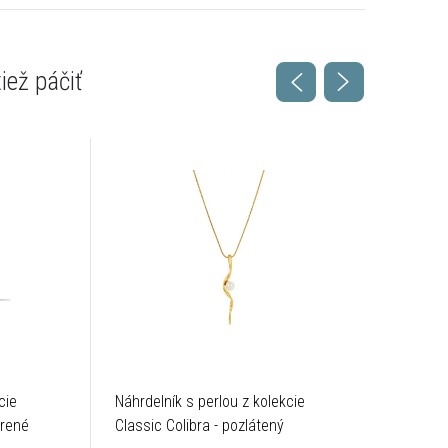
cie
Náhrdelník s perlou z kolekcie
Hladký n
brené
Classic Colibra - pozlátený
kolekcie 