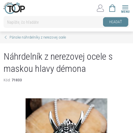
Prejsť
NÁKUPNÝ
na
KOŠÍK
obsah
HĽADAŤ
Pánske náhrdelníky z nerezovej ocele
Náhrdelník z nerezovej ocele s
maskou hlavy démona
Kód:
71033