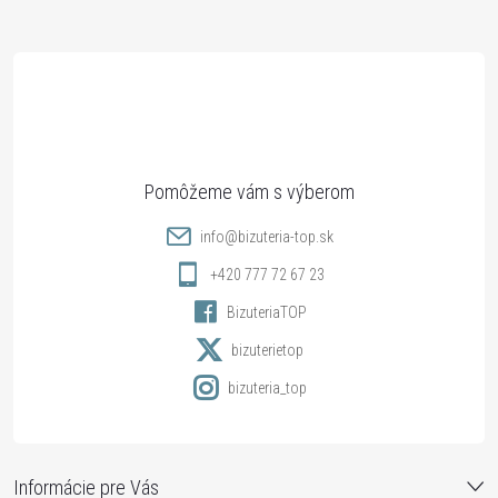
Z
á
p
ä
t
info
@
bizuteria-top.sk
i
+420 777 72 67 23
BizuteriaTOP
e
bizuterietop
bizuteria_top
Informácie pre Vás