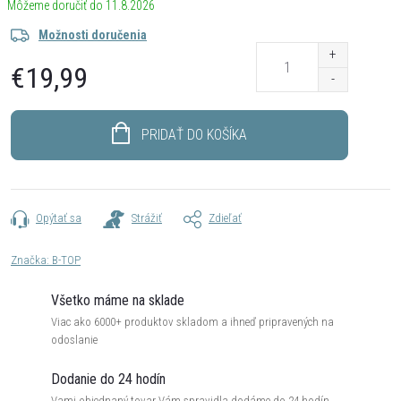
11.8.2026
Možnosti doručenia
€19,99
Jednotková
cena:
PRIDAŤ DO KOŠÍKA
Opýtať sa
Strážiť
Zdieľať
Značka:
B-TOP
Všetko máme na sklade
Viac ako 6000+ produktov skladom a ihneď pripravených na
odoslanie
Dodanie do 24 hodín
Vami objednaný tovar Vám spravidla dodáme do 24 hodín