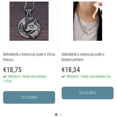
Náhrdelník z nerezovej ocele s Vlčou
Náhrdelník z nerezovej ocele s
hlavou
bielymi perlami
€18,75
€18,34
Skladom - hneď odosielame
Skladom - hneď odosielame
5 ks
>10 ks
DO KOŠÍKA
DO KOŠÍKA