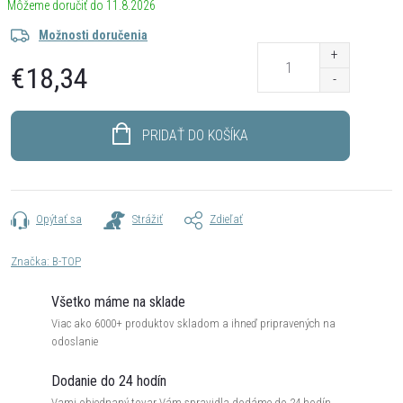
11.8.2026
Možnosti doručenia
€18,34
Jednotková
cena:
PRIDAŤ DO KOŠÍKA
Opýtať sa
Strážiť
Zdieľať
Značka:
B-TOP
Všetko máme na sklade
Viac ako 6000+ produktov skladom a ihneď pripravených na
odoslanie
Dodanie do 24 hodín
Vami objednaný tovar Vám spravidla dodáme do 24 hodín