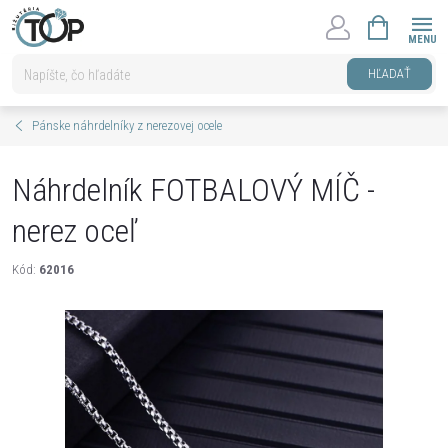
Prejsť
NÁKUPNÝ
na
KOŠÍK
obsah
HĽADAŤ
Pánske náhrdelníky z nerezovej ocele
Náhrdelník FOTBALOVÝ MÍČ -
nerez oceľ
Kód:
62016