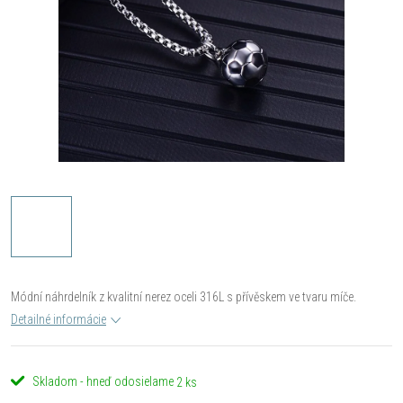
Módní náhrdelník z kvalitní nerez oceli 316L s přívěskem ve tvaru míče.
Detailné informácie
Skladom - hneď odosielame
2 ks