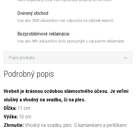
Overený obchod
Viac ako 2000 zákazníkov nás odporúča na základe recenzií
Bezproblémové reklamácie
Viac ako 98% zákazníkov bolo spokojných s vybavením reklamácie
Popis produktu
Podrobný popis
Hrebeň je krásnou ozdobou slávnostného účesu. Je veľmi
slušivý a vhodný na svadbu, či na ples.
Dĺžka:
11 cm
Výška:
10 cm
Zhrnutie:
Vhodný na svadbu, ples. S kamienkami a perličkami.