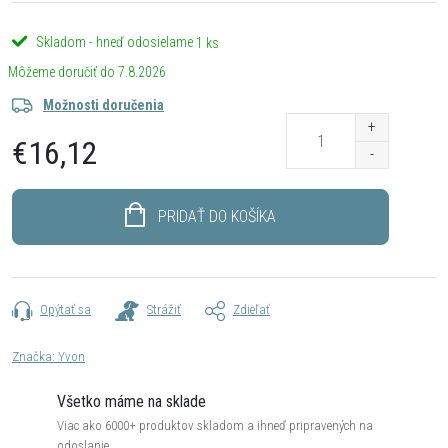
Skladom - hneď odosielame
1 ks
7.8.2026
Možnosti doručenia
€16,12
Jednotková
cena:
PRIDAŤ DO KOŠÍKA
Opýtať sa
Strážiť
Zdieľať
Značka:
Yvon
Všetko máme na sklade
Viac ako 6000+ produktov skladom a ihneď pripravených na
odoslanie