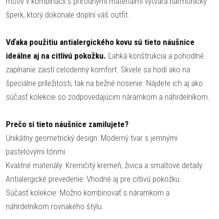
motív v kombinácii s prírodnými materiálmi vytvára harmonický
šperk, ktorý dokonale doplní váš outfit.
Vďaka použitiu antialergického kovu sú tieto náušnice
ideálne aj na citlivú pokožku.
Ľahká konštrukcia a pohodlné
zapínanie zaistí celodenný komfort. Skvele sa hodí ako na
špeciálne príležitosti, tak na bežné nosenie. Nájdete ich aj ako
súčasť kolekcie so zodpovedajúcim náramkom a náhrdelníkom.
Prečo si tieto náušnice zamilujete?
Unikátny geometrický design: Moderný tvar s jemnými
pastelovými tónmi.
Kvalitné materiály: Kremičitý kremeň, živica a smaltové detaily.
Antialergické prevedenie: Vhodné aj pre citlivú pokožku.
Súčasť kolekcie: Možno kombinovať s náramkom a
náhrdelníkom rovnakého štýlu.