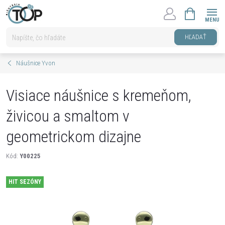
Prejsť
NÁKUPNÝ
na
KOŠÍK
obsah
HĽADAŤ
Náušnice Yvon
Visiace náušnice s kremeňom,
živicou a smaltom v
geometrickom dizajne
Kód:
Y00225
HIT SEZÓNY