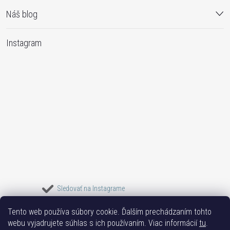
Náš blog
Instagram
Sledovať na Instagrame
Tento web používa súbory cookie. Ďalším prechádzaním tohto
Bižuterie TOP
Vše k mobilu
Mobil příslušenství
Bižutéria Yvon
webu vyjadrujete súhlas s ich používaním. Viac informácií
tu
.