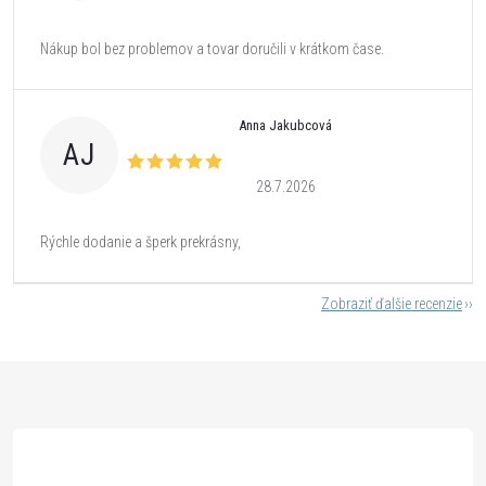
Nákup bol bez problemov a tovar doručili v krátkom čase.
Anna Jakubcová
AJ
28.7.2026
Rýchle dodanie a šperk prekrásny,
Zobraziť ďalšie recenzie
Z
á