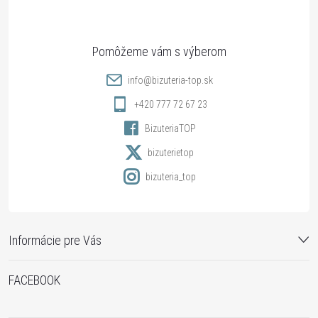
p
ä
t
info
@
bizuteria-top.sk
i
+420 777 72 67 23
BizuteriaTOP
e
bizuterietop
bizuteria_top
Informácie pre Vás
FACEBOOK