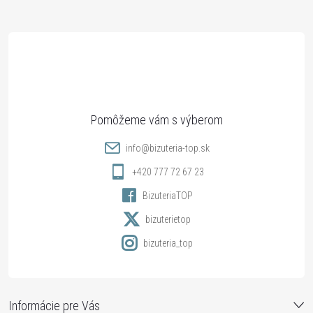
Z
á
p
ä
t
info
@
bizuteria-top.sk
i
+420 777 72 67 23
BizuteriaTOP
e
bizuterietop
bizuteria_top
Informácie pre Vás