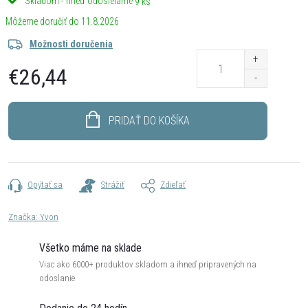
Skladom - hneď odosielame
9 ks
11.8.2026
Možnosti doručenia
€26,44
Jednotková
cena:
PRIDAŤ DO KOŠÍKA
Opýtať sa
Strážiť
Zdieľať
Značka:
Yvon
Všetko máme na sklade
Viac ako 6000+ produktov skladom a ihneď pripravených na
odoslanie