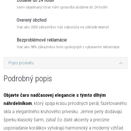
Dodanie do 24 hodín
Vami objednaný tovar Vám spravidla dodáme do 24 hodín
Overený obchod
Viac ako 2000 zákazníkov nás odporúča na základe recenzií
Bezproblémové reklamácie
Viac ako 98% zákazníkov bolo spokojných s vybavením reklamácie
Popis produktu
Podrobný popis
Objavte čaro nadčasovej elegancie s týmto dlhým
náhrdelníkom
, ktorý spája krásu prírodných perál, fazetovaného
skla a elegantného kruhového prívesku. Jemné perly dodávajú
šperku klasický šarm, zatiaľ čo zlaté akcenty a precízne
usporiadanie korálikov vytvárajú harmonický a moderný vzhľad.