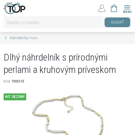
Prejsť
NÁKUPNÝ
na
KOŠÍK
obsah
HĽADAŤ
Náhrdelníky Yvon
Dlhý náhrdelník s prírodnými
perlami a kruhovým príveskom
Kód:
Y00315
HIT SEZÓNY