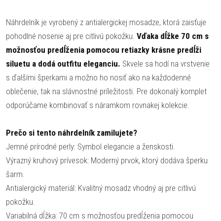
Náhrdelník je vyrobený z antialergickej mosadze, ktorá zaisťuje
pohodlné nosenie aj pre citlivú pokožku.
Vďaka dĺžke 70 cm s
možnosťou predĺženia pomocou retiazky krásne predĺži
siluetu a dodá outfitu eleganciu.
Skvele sa hodí na vrstvenie
s ďalšími šperkami a možno ho nosiť ako na každodenné
oblečenie, tak na slávnostné príležitosti. Pre dokonalý komplet
odporúčame kombinovať s náramkom rovnakej kolekcie.
Prečo si tento náhrdelník zamilujete?
Jemné prírodné perly: Symbol elegancie a ženskosti.
Výrazný kruhový prívesok: Moderný prvok, ktorý dodáva šperku
šarm.
Antialergický materiál: Kvalitný mosadz vhodný aj pre citlivú
pokožku.
Variabilná dĺžka: 70 cm s možnosťou predĺženia pomocou