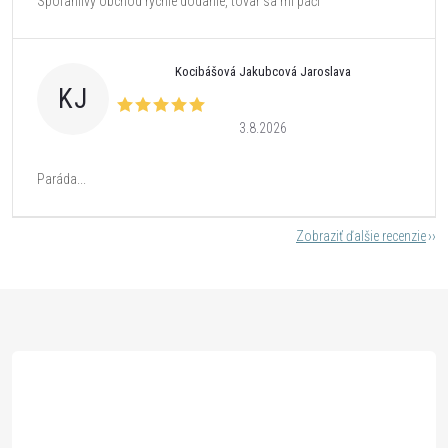
Spoľahlivý obchod rýchle dodanie, tovar sa mi páči
Kocibášová Jakubcová Jaroslava
KJ
3.8.2026
Paráda...
Zobraziť ďalšie recenzie
Z
á
p