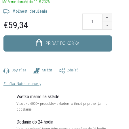
11.8.2026
Možnosti doručenia
€59,34
Jednotková
cena:
PRIDAŤ DO KOŠÍKA
Opýtať sa
Strážiť
Zdieľať
Značka:
Naishide Jewelry
Všetko máme na sklade
Viac ako 6000+ produktov skladom a ihneď pripravených na
odoslanie
Dodanie do 24 hodín
Vami objednaný tovar Vám spravidla dodáme do 24 hodín