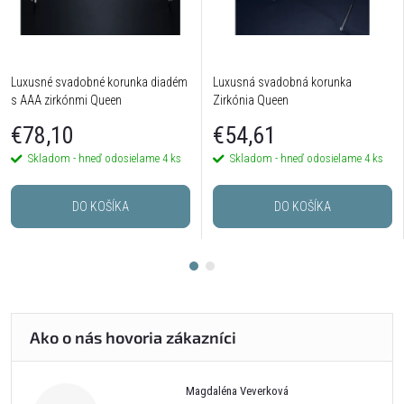
Luxusné svadobné korunka diadém
Luxusná svadobná korunka
s AAA zirkónmi Queen
Zirkónia Queen
€78,10
€54,61
Skladom - hneď odosielame
4 ks
Skladom - hneď odosielame
4 ks
DO KOŠÍKA
DO KOŠÍKA
Magdaléna Veverková