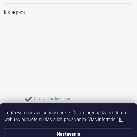
Instagram
Sledovať na Instagrame
Tento web používa súbory cookie. Ďalším prechádzaním tohto
Bižuterie TOP
Vše k mobilu
Mobil příslušenství
Bižutéria Yvon
webu vyjadrujete súhlas s ich používaním. Viac informácií
tu
.
Issa-Garden
Nastavenie