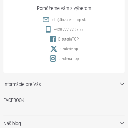
ä
t
info
@
bizuteria-top.sk
i
+420 777 72 67 23
BizuteriaTOP
e
bizuterietop
bizuteria_top
Informácie pre Vás
FACEBOOK
Náš blog