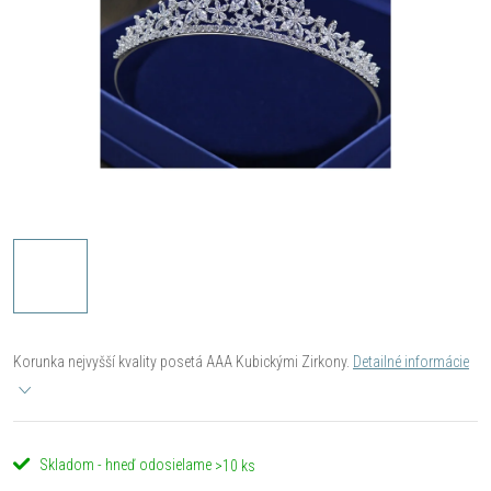
Korunka nejvyšší kvality posetá AAA Kubickými Zirkony.
Detailné informácie
Skladom - hneď odosielame
>10 ks