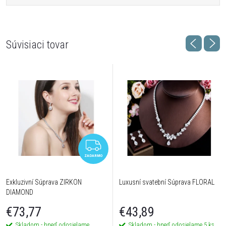
Súvisiaci tovar
ZADARMO
ZADARMO
Exkluzivní Súprava ZIRKON
Luxusní svatební Súprava FLORAL
DIAMOND
€73,77
€43,89
Skladom - hneď odosielame
Skladom - hneď odosielame
5 ks