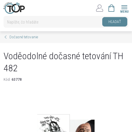
Prejsť
NÁKUPNÝ
na
KOŠÍK
obsah
HĽADAŤ
Dočasné tetovanie
Voděodolné dočasné tetování TH
482
Kód:
63778