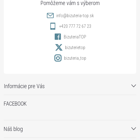
t
info
@
bizuteria-top.sk
i
+420 777 72 67 23
BizuteriaTOP
e
bizuterietop
bizuteria_top
Informácie pre Vás
FACEBOOK
Náš blog