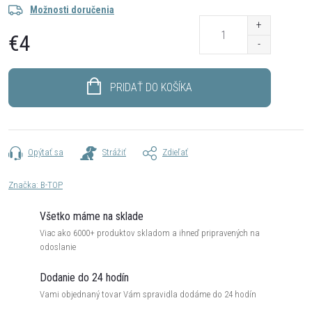
Možnosti doručenia
€4
Jednotková
cena:
PRIDAŤ DO KOŠÍKA
Opýtať sa
Strážiť
Zdieľať
Značka:
B-TOP
Všetko máme na sklade
Viac ako 6000+ produktov skladom a ihneď pripravených na
odoslanie
Dodanie do 24 hodín
Vami objednaný tovar Vám spravidla dodáme do 24 hodín