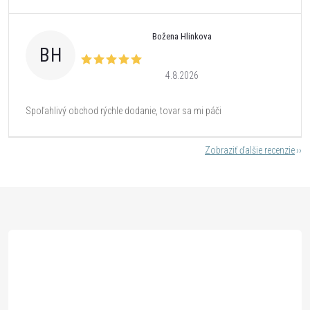
Božena Hlinkova
BH
4.8.2026
Spoľahlivý obchod rýchle dodanie, tovar sa mi páči
Zobraziť ďalšie recenzie
Z
á
p
ä