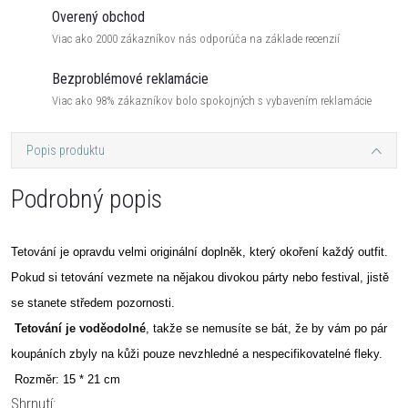
Overený obchod
Viac ako 2000 zákazníkov nás odporúča na základe recenzií
Bezproblémové reklamácie
Viac ako 98% zákazníkov bolo spokojných s vybavením reklamácie
Popis produktu
Podrobný popis
Tetování je opravdu velmi originální doplněk, který okoření každý outfit.
Pokud si tetování vezmete na nějakou divokou párty nebo festival, jistě
se stanete středem pozornosti.
Tetování je voděodolné
, takže se nemusíte se bát, že by vám po pár
koupáních zbyly na kůži pouze nevzhledné a nespecifikovatelné fleky.
Rozměr: 15 * 21 cm
Shrnutí: