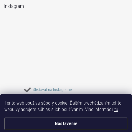
Instagram
Sledovať na Instagrame
Tento web používa súbory cookie. Ďalším prechádzaním tohto
Bižuterie TOP
Vše k mobilu
Mobil příslušenství
Bižutéria Yvon
webu vyjadrujete súhlas s ich používaním. Viac informácií
tu
.
Issa-Garden
Nastavenie