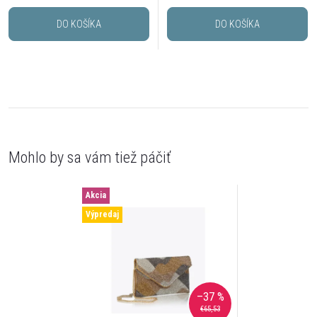
DO KOŠÍKA
DO KOŠÍKA
Akcia
Výpredaj
–37 %
€65,53