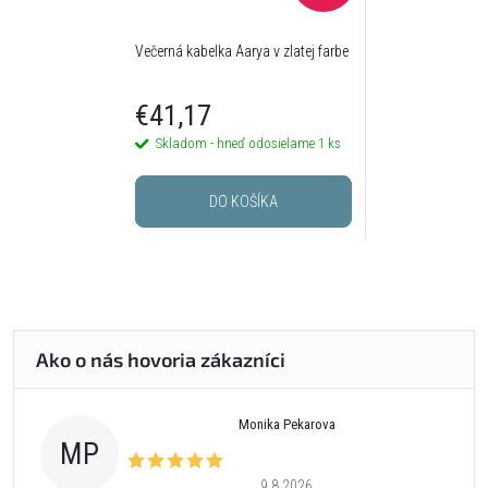
Večerná kabelka Aarya v zlatej farbe
€41,17
Skladom - hneď odosielame
1 ks
DO KOŠÍKA
Monika Pekarova
MP
9.8.2026