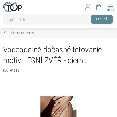
Prejsť
NÁKUPNÝ
na
KOŠÍK
obsah
HĽADAŤ
Dočasné tetovanie
Vodeodolné dočasné tetovanie
motiv LESNÍ ZVĚŘ - čierna
Kód:
61517