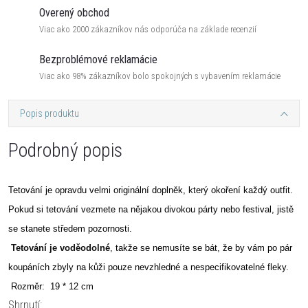
Overený obchod
Viac ako 2000 zákazníkov nás odporúča na základe recenzií
Bezproblémové reklamácie
Viac ako 98% zákazníkov bolo spokojných s vybavením reklamácie
Popis produktu
Podrobný popis
Tetování je opravdu velmi originální doplněk, který okoření každý outfit.
Pokud si tetování vezmete na nějakou divokou párty nebo festival, jistě
se stanete středem pozornosti.
Tetování je voděodolné
, takže se nemusíte se bát, že by vám po pár
koupáních zbyly na kůži pouze nevzhledné a nespecifikovatelné fleky.
Rozměr: 19 * 12 cm
Shrnutí: