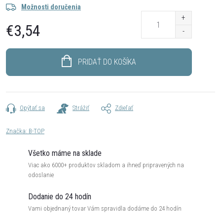
Možnosti doručenia
€3,54
Jednotková
cena:
PRIDAŤ DO KOŠÍKA
Opýtať sa
Strážiť
Zdieľať
Značka:
B-TOP
Všetko máme na sklade
Viac ako 6000+ produktov skladom a ihneď pripravených na
odoslanie
Dodanie do 24 hodín
Vami objednaný tovar Vám spravidla dodáme do 24 hodín