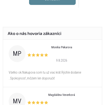
Monika Pekarova
MP
9.8.2026
Všetko ok.Nakupova som tu už viac krát.Rýchle dodanie
..Spokojnosť ,môžem len doporučiť
Magdaléna Veverková
MV