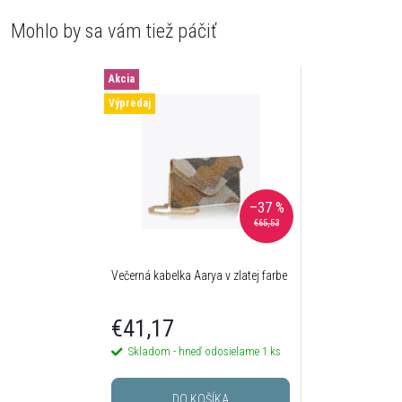
Akcia
Výpredaj
–37 %
€65,53
Večerná kabelka Aarya v zlatej farbe
€41,17
Skladom - hneď odosielame
1 ks
DO KOŠÍKA