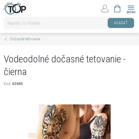
Prejsť
NÁKUPNÝ
na
KOŠÍK
obsah
HĽADAŤ
Dočasné tetovanie
Vodeodolné dočasné tetovanie -
čierna
Kód:
62605