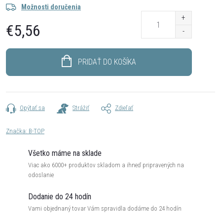
Možnosti doručenia
€5,56
Jednotková
cena:
PRIDAŤ DO KOŠÍKA
Opýtať sa
Strážiť
Zdieľať
Značka:
B-TOP
Všetko máme na sklade
Viac ako 6000+ produktov skladom a ihneď pripravených na
odoslanie
Dodanie do 24 hodín
Vami objednaný tovar Vám spravidla dodáme do 24 hodín