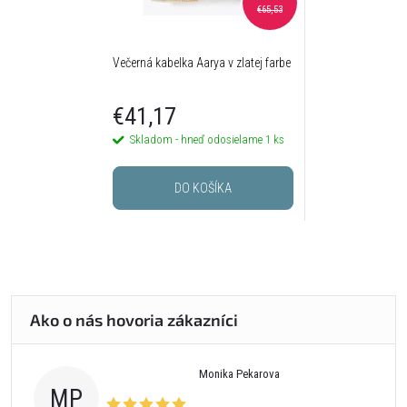
€65,53
Večerná kabelka Aarya v zlatej farbe
€41,17
Skladom - hneď odosielame
1 ks
DO KOŠÍKA
Monika Pekarova
MP