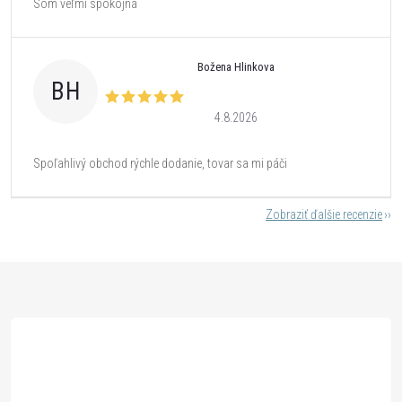
Som veľmi spokojná
Božena Hlinkova
BH
4.8.2026
Spoľahlivý obchod rýchle dodanie, tovar sa mi páči
Zobraziť ďalšie recenzie
Z
á
p