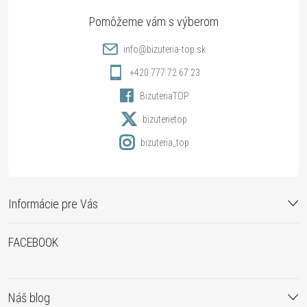
ä
t
info
@
bizuteria-top.sk
i
+420 777 72 67 23
BizuteriaTOP
e
bizuterietop
bizuteria_top
Informácie pre Vás
FACEBOOK
Náš blog