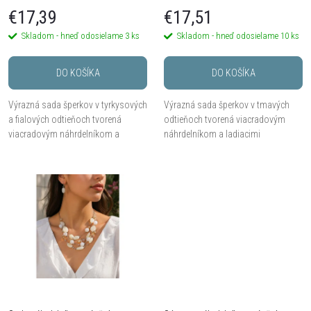
p
fialových odtieňoch
odtieňoch
p
€17,39
€17,51
r
Skladom - hneď odosielame
3 ks
Skladom - hneď odosielame
10 ks
r
o
DO KOŠÍKA
DO KOŠÍKA
o
d
Výrazná sada šperkov v tyrkysových
Výrazná sada šperkov v tmavých
d
a fialových odtieňoch tvorená
odtieňoch tvorená viacradovým
u
viacradovým náhrdelníkom a
náhrdelníkom a ladiacimi
ladiacimi náušnicami. Kombinácia
náušnicami. Kombinácia brúsených
u
brúsených kameňov, korálikov a
kameňov, korálikov a trblietavých
k
trblietavých detailov...
detailov vytvára...
k
t
t
o
o
v
v