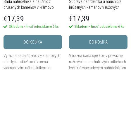
Sada náhrdelníka a náušníc z
Súprava náhrdelníka a náušníc z
brúsených kameňov v krémovo
brúsených kameňov v ružových
bielych a medovo zlatých odtieňoch
odtieňoch
€17,39
€17,39
Skladom - hneď odosielame
6 ks
Skladom - hneď odosielame
6 ks
DO KOŠÍKA
DO KOŠÍKA
Výrazná sada šperkov v krémových
Výrazná sada šperkov v prevažne
a bielych odtieňoch tvorená
ružových a marhuľových odtieňoch
viacradovým náhrdelníkom a
tvorená viacradovým náhrdelníkom
ladiacimi náušnicami. Kombinácia
a ladiacimi náušnicami. Kombinácia
brúsených kameňov, korálikov v
brúsených kameňov, korálikov a
medovo zlatom odtieni a...
trblietavých...