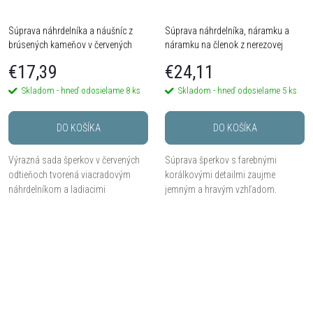
Súprava náhrdelníka a náušníc z
Súprava náhrdelníka, náramku a
brúsených kameňov v červených
náramku na členok z nerezovej
odtieňoch
ocele s farebnými korálkovými
€17,39
€24,11
detailmi
Skladom - hneď odosielame
8 ks
Skladom - hneď odosielame
5 ks
DO KOŠÍKA
DO KOŠÍKA
Výrazná sada šperkov v červených
Súprava šperkov s farebnými
odtieňoch tvorená viacradovým
korálkovými detailmi zaujme
náhrdelníkom a ladiacimi
jemným a hravým vzhľadom.
náušnicami. Kombinácia brúsených
Kombinácia drobných farebných
kameňov, korálikov a trblietavých
korálikov a prvkov v zlatom tóne
detailov vytvára...
vytvára štýlový doplnok vhodný...