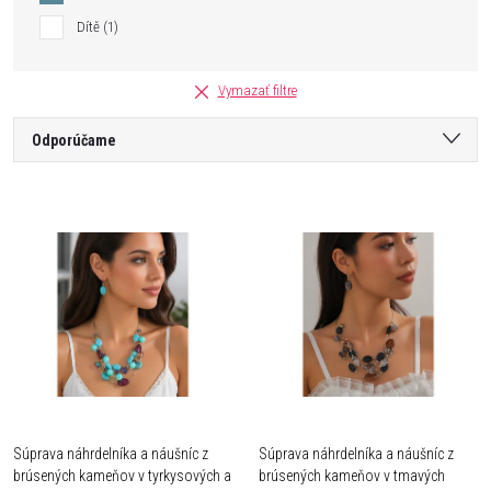
Dítě
1
Vymazať filtre
R
Odporúčame
a
Najlacnejšie
V
Najdrahšie
d
ý
Najpredávanejšie
e
Abecedne
p
n
i
i
s
Súprava náhrdelníka a náušníc z
Súprava náhrdelníka a náušníc z
e
brúsených kameňov v tyrkysových a
brúsených kameňov v tmavých