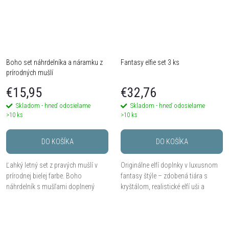
Boho set náhrdelníka a náramku z
Fantasy elfie set 3 ks
prírodných mušlí
€15,95
€32,76
Skladom - hneď odosielame
Skladom - hneď odosielame
>10 ks
>10 ks
DO KOŠÍKA
DO KOŠÍKA
Ľahký letný set z pravých mušlí v
Originálne elfí doplnky v luxusnom
prírodnej bielej farbe. Boho
fantasy štýle – zdobená tiára s
náhrdelník s mušľami doplnený
kryštálom, realistické elfí uši a
ladiacim náramkom na ruku vytvára
dekoratívne krajkové rukavice.
svieži plážový vzhľad. Ideálny
Ideálny set na cosplay, LARP,
doplnok na leto,...
tematickú párty...