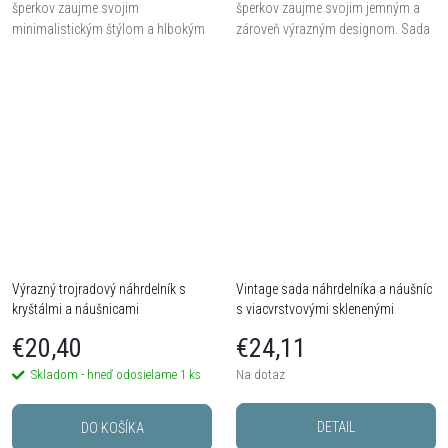
šperkov zaujme svojim
šperkov zaujme svojim jemným a
minimalistickým štýlom a hlbokým
zároveň výrazným designom. Sada
leskom čiernych zirkónov. Súprava
obsahuje nastaviteľný náhrdelník,
je vyrobená z bižutérneho kovu s
ladiaci náramok a visiace náušnice,
tmavou povrchovou...
všetko...
Výrazný trojradový náhrdelník s
Vintage sada náhrdelníka a náušníc
kryštálmi a náušnicami
s viacvrstvovými sklenenými
korálkami
€20,40
€24,11
Skladom - hneď odosielame
1 ks
Na dotaz
DETAIL
DO KOŠÍKA