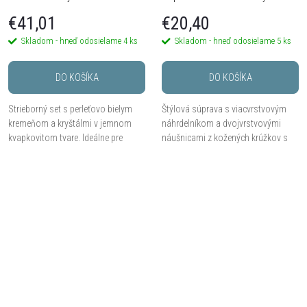
krúžkov
€41,01
€20,40
Skladom - hneď odosielame
4 ks
Skladom - hneď odosielame
5 ks
DO KOŠÍKA
DO KOŠÍKA
Strieborný set s perleťovo bielym
Štýlová súprava s viacvrstvovým
kremeňom a kryštálmi v jemnom
náhrdelníkom a dvojvrstvovými
kvapkovitom tvare. Ideálne pre
náušnicami z kožených krúžkov s
slávnostné okamihy aj ako darček.
leopardím vzorom.