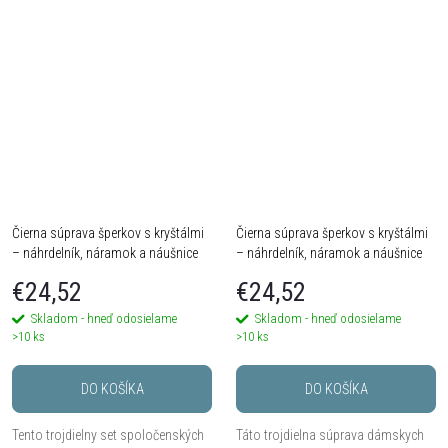
luxusným vzhľadom. Súprava
kompozícia kameňov vytvára
obsahuje náhrdelník a náramok
výrazný...
tvorený dvoma...
Čierna súprava šperkov s kryštálmi
Čierna súprava šperkov s kryštálmi
– náhrdelník, náramok a náušnice
– náhrdelník, náramok a náušnice
€24,52
€24,52
Skladom - hneď odosielame
Skladom - hneď odosielame
>10 ks
>10 ks
DO KOŠÍKA
DO KOŠÍKA
Tento trojdielny set spoločenských
Táto trojdielna súprava dámskych