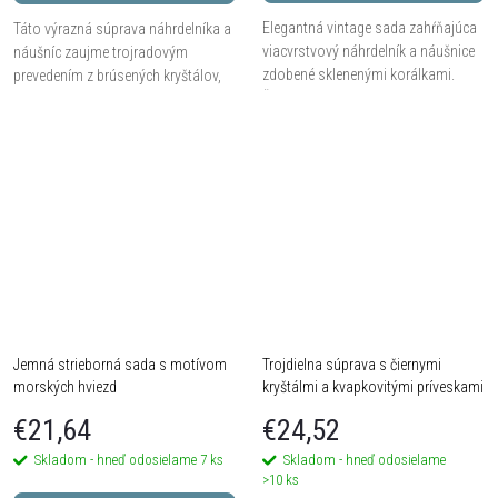
Elegantná vintage sada zahŕňajúca
Táto výrazná súprava náhrdelníka a
viacvrstvový náhrdelník a náušnice
náušníc zaujme trojradovým
zdobené sklenenými korálkami.
prevedením z brúsených kryštálov,
Štýlové dámske šperky pre
ktoré krásne odrážajú svetlo. Hodí
milovníčky klasiky s moderným
sa ako doplnok k slávnostným
nádychom.
šatám, ale aj na...
Jemná strieborná sada s motívom
Trojdielna súprava s čiernymi
morských hviezd
kryštálmi a kvapkovitými príveskami
€21,64
€24,52
Skladom - hneď odosielame
7 ks
Skladom - hneď odosielame
>10 ks