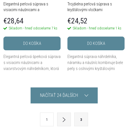
Elegantná perlová súprava s
Trojdielna perlová súprava s
visiacimi náušnicami a
kryštálovými vločkami
viacvrstvovým náhrdelníkom
€28,64
€24,52
Skladom - hneď odosielame
7 ks
Skladom - hneď odosielame
1 ks
DO KOŠÍKA
DO KOŠÍKA
Elegantná perlová šperková súprava
Elegantná súprava náhrdelníka,
s visiacimi náušnicami a
náramku a náušníc kombinuje biele
viacvrstvovým náhrdelníkom, ktorá
perly s oslnivými kryštálovými
spája nadčasovú klasiku perál s
vločkami.
modernou eleganciou.
O
NAČÍTAŤ 24 ĎALŠÍCH
v
l
S
1
3
t
á