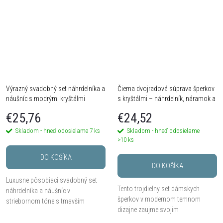
Výrazný svadobný set náhrdelníka a
Čierna dvojradová súprava šperkov
náušníc s modrými kryštálmi
s kryštálmi – náhrdelník, náramok a
náušnice
€25,76
€24,52
Skladom - hneď odosielame
7 ks
Skladom - hneď odosielame
>10 ks
DO KOŠÍKA
DO KOŠÍKA
Luxusne pôsobiaci svadobný set
Tento trojdielny set dámskych
náhrdelníka a náušníc v
šperkov v modernom temnom
striebornom tóne s tmavším
dizajne zaujme svojim
efektom as hlbokými modrými
minimalistickým a zároveň
kryštálmi v tvare kvapky. Bohatá