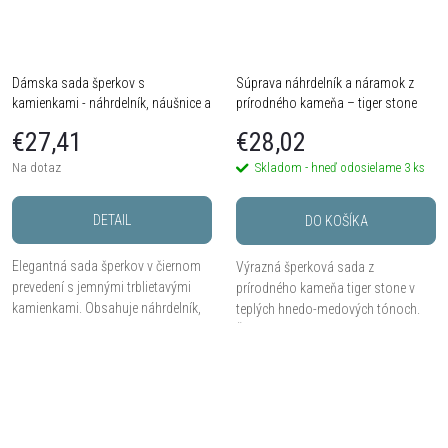
Dámska sada šperkov s
Súprava náhrdelník a náramok z
kamienkami - náhrdelník, náušnice a
prírodného kameňa – tiger stone
náramok v čiernej farbe
€27,41
€28,02
Na dotaz
Skladom - hneď odosielame
3 ks
DETAIL
DO KOŠÍKA
Elegantná sada šperkov v čiernom
Výrazná šperková sada z
prevedení s jemnými trblietavými
prírodného kameňa tiger stone v
kamienkami. Obsahuje náhrdelník,
teplých hnedo-medových tónoch.
náušnice a náramok, ideálny pre
Štýlový doplnok v modernom trendy
večerný a slávnostný outfit.
dizajne.