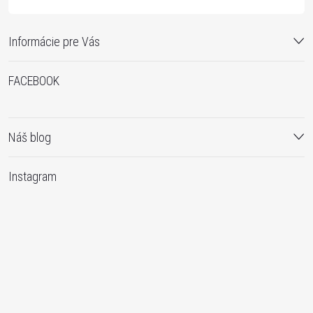
ý
Informácie pre Vás
p
i
FACEBOOK
s
u
Náš blog
Instagram