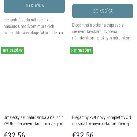
DO KOŠÍKA
DO KOŠÍKA
Elegantná sada náhrdelníka a
Elegantná trojdielna súprava s
náušníc s motívom morských
čiernymi kryštálmi, tvorená
hviezd, ktorá evokuje ľahkosť leta a
náhrdelníkom, pružným náramkom
morskú atmosféru. Strieborný
a puzetovými náušnicami s
odtieň a hravé detaily z nej robia
HIT SEZÓNY
HIT SEZÓNY
kvapkovitým zakončením.
ideálny doplnok na...
Umelecký set náhrdelníka a náušníc
Elegantný kvetinový komplet YVON
YVON s červenými kruhmi a zlatým
so smaltovaným dekorom čiernej
efektom
ruže
€32,56
€32,56