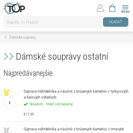
Prejsť
NÁKUPNÝ
na
KOŠÍK
obsah
HĽADAŤ
Dámske súpravy
Dámské soupravy ostatní
Najpredávanejšie
Súprava náhrdelníka a náušníc z brúsených kameňov v tyrkysových
a fialových odtieňoch
Skladom - hneď odosielame
€17,39
Súprava náhrdelníka a náušníc z brúsených kameňov v tmavých