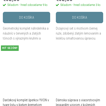
Skladom - hneď odosielame
9 ks
Skladom - hneď odosielame
3 ks
DO KOŠÍKA
DO KOŠÍKA
Geometrický komplet náhrdelníka a
Dizajnový set s motívom čiernej
náušníc v červených a zlatých
ruže, zdobený zlatým lemovaním a
tónoch s výraznými kruhmi a
lesklou smaltovanou úpravou.
lesklým smaltom. Efektný doplnok
Ideálne pre večerný outfit.
HIT SEZÓNY
pre každú výnimočnú ženu.
Darčekový komplet šperkov YVON v
Dámska súprava s viacvrstvovým
tvare listu s bielym kremeňom
leopardím vzorom z kožených